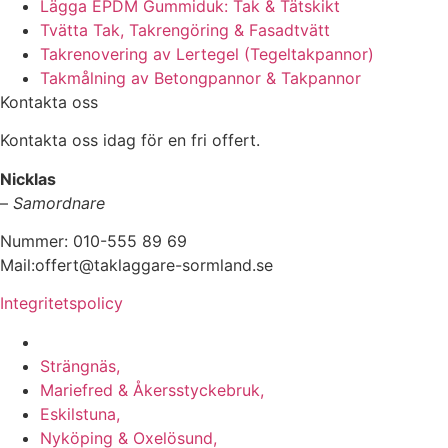
Lägga EPDM Gummiduk: Tak & Tätskikt
Tvätta Tak, Takrengöring & Fasadtvätt
Takrenovering av Lertegel (Tegeltakpannor)
Takmålning av Betongpannor & Takpannor
Kontakta oss
Kontakta oss idag för en fri offert.
Nicklas
–
Samordnare
Nummer: 010-555 89 69
Mail:offert@taklaggare-sormland.se
Integritetspolicy
Vi utför arbeten i b.la:
Strängnäs,
Mariefred & Åkersstyckebruk,
Eskilstuna,
Nyköping & Oxelösund,