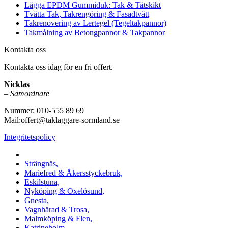
Lägga EPDM Gummiduk: Tak & Tätskikt
Tvätta Tak, Takrengöring & Fasadtvätt
Takrenovering av Lertegel (Tegeltakpannor)
Takmålning av Betongpannor & Takpannor
Kontakta oss
Kontakta oss idag för en fri offert.
Nicklas
–
Samordnare
Nummer: 010-555 89 69
Mail:offert@taklaggare-sormland.se
Integritetspolicy
Vi utför arbeten i b.la:
Strängnäs,
Mariefred & Åkersstyckebruk,
Eskilstuna,
Nyköping & Oxelösund,
Gnesta,
Vagnhärad & Trosa,
Malmköping & Flen,
Katrineholm,