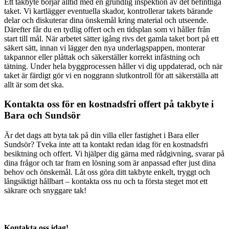
Ett takbyte börjar alltid med en grundlig inspektion av det befintliga
taket. Vi kartlägger eventuella skador, kontrollerar takets bärande
delar och diskuterar dina önskemål kring material och utseende.
Därefter får du en tydlig offert och en tidsplan som vi håller från
start till mål. När arbetet sätter igång rivs det gamla taket bort på ett
säkert sätt, innan vi lägger den nya underlagspappen, monterar
takpannor eller plåttak och säkerställer korrekt infästning och
tätning. Under hela byggprocessen håller vi dig uppdaterad, och när
taket är färdigt gör vi en noggrann slutkontroll för att säkerställa att
allt är som det ska.
Kontakta oss för en kostnadsfri offert på takbyte i
Bara och Sundsör
Är det dags att byta tak på din villa eller fastighet i Bara eller
Sundsör? Tveka inte att ta kontakt redan idag för en kostnadsfri
besiktning och offert. Vi hjälper dig gärna med rådgivning, svarar på
dina frågor och tar fram en lösning som är anpassad efter just dina
behov och önskemål. Låt oss göra ditt takbyte enkelt, tryggt och
långsiktigt hållbart – kontakta oss nu och ta första steget mot ett
säkrare och snyggare tak!
Kontakta oss idag!