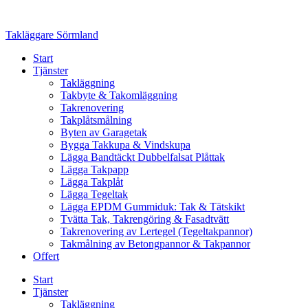
Skip
to
Takläggare Sörmland
content
Start
Tjänster
Takläggning
Takbyte & Takomläggning
Takrenovering
Takplåtsmålning
Byten av Garagetak
Bygga Takkupa & Vindskupa
Lägga Bandtäckt Dubbelfalsat Plåttak
Lägga Takpapp
Lägga Takplåt
Lägga Tegeltak
Lägga EPDM Gummiduk: Tak & Tätskikt
Tvätta Tak, Takrengöring & Fasadtvätt
Takrenovering av Lertegel (Tegeltakpannor)
Takmålning av Betongpannor & Takpannor
Offert
Start
Tjänster
Takläggning