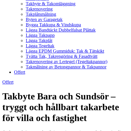
Takbyte & Takomläggning
Takrenovering
Takplåtsmålning
Byten av Garagetak
Bygga Takkupa & Vindskupa
Lägga Bandtäckt Dubbelfalsat Plåttak
Lägga Takpapp
Lägga Takplåt
Lägga Tegeltak
Lägga EPDM Gummiduk: Tak & Tätskikt
Tvätta Tak, Takrengöring & Fasadtvätt
Takrenovering av Lertegel (Tegeltakpannor)
Takmålning av Betongpannor & Takpannor
Offert
Offert
Takbyte Bara och Sundsör –
tryggt och hållbart takarbete
för villa och fastighet