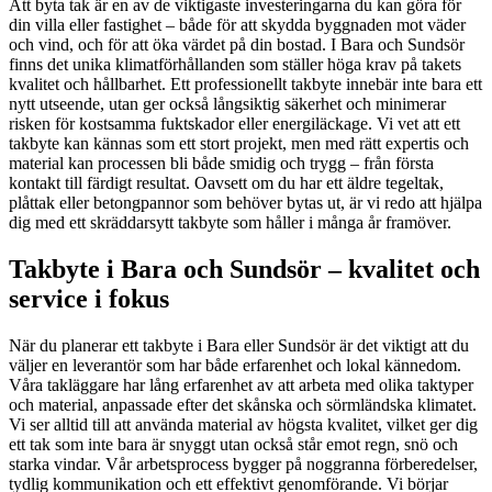
Att byta tak är en av de viktigaste investeringarna du kan göra för
din villa eller fastighet – både för att skydda byggnaden mot väder
och vind, och för att öka värdet på din bostad. I Bara och Sundsör
finns det unika klimatförhållanden som ställer höga krav på takets
kvalitet och hållbarhet. Ett professionellt takbyte innebär inte bara ett
nytt utseende, utan ger också långsiktig säkerhet och minimerar
risken för kostsamma fuktskador eller energiläckage. Vi vet att ett
takbyte kan kännas som ett stort projekt, men med rätt expertis och
material kan processen bli både smidig och trygg – från första
kontakt till färdigt resultat. Oavsett om du har ett äldre tegeltak,
plåttak eller betongpannor som behöver bytas ut, är vi redo att hjälpa
dig med ett skräddarsytt takbyte som håller i många år framöver.
Takbyte i Bara och Sundsör – kvalitet och
service i fokus
När du planerar ett takbyte i Bara eller Sundsör är det viktigt att du
väljer en leverantör som har både erfarenhet och lokal kännedom.
Våra takläggare har lång erfarenhet av att arbeta med olika taktyper
och material, anpassade efter det skånska och sörmländska klimatet.
Vi ser alltid till att använda material av högsta kvalitet, vilket ger dig
ett tak som inte bara är snyggt utan också står emot regn, snö och
starka vindar. Vår arbetsprocess bygger på noggranna förberedelser,
tydlig kommunikation och ett effektivt genomförande. Vi börjar