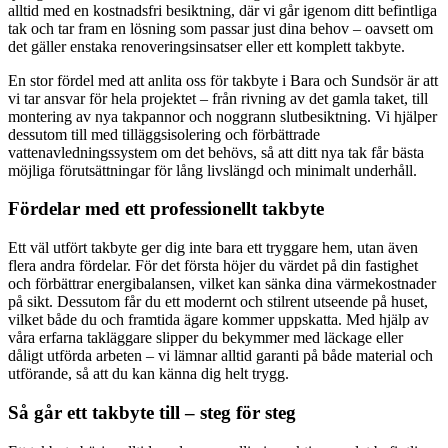
alltid med en kostnadsfri besiktning, där vi går igenom ditt befintliga
tak och tar fram en lösning som passar just dina behov – oavsett om
det gäller enstaka renoveringsinsatser eller ett komplett takbyte.
En stor fördel med att anlita oss för takbyte i Bara och Sundsör är att
vi tar ansvar för hela projektet – från rivning av det gamla taket, till
montering av nya takpannor och noggrann slutbesiktning. Vi hjälper
dessutom till med tilläggsisolering och förbättrade
vattenavledningssystem om det behövs, så att ditt nya tak får bästa
möjliga förutsättningar för lång livslängd och minimalt underhåll.
Fördelar med ett professionellt takbyte
Ett väl utfört takbyte ger dig inte bara ett tryggare hem, utan även
flera andra fördelar. För det första höjer du värdet på din fastighet
och förbättrar energibalansen, vilket kan sänka dina värmekostnader
på sikt. Dessutom får du ett modernt och stilrent utseende på huset,
vilket både du och framtida ägare kommer uppskatta. Med hjälp av
våra erfarna takläggare slipper du bekymmer med läckage eller
dåligt utförda arbeten – vi lämnar alltid garanti på både material och
utförande, så att du kan känna dig helt trygg.
Så går ett takbyte till – steg för steg