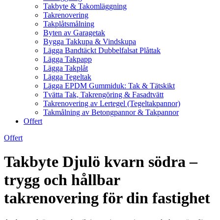
Takbyte & Takomläggning
Takrenovering
Takplåtsmålning
Byten av Garagetak
Bygga Takkupa & Vindskupa
Lägga Bandtäckt Dubbelfalsat Plåttak
Lägga Takpapp
Lägga Takplåt
Lägga Tegeltak
Lägga EPDM Gummiduk: Tak & Tätskikt
Tvätta Tak, Takrengöring & Fasadtvätt
Takrenovering av Lertegel (Tegeltakpannor)
Takmålning av Betongpannor & Takpannor
Offert
Offert
Takbyte Djulö kvarn södra –
trygg och hållbar
takrenovering för din fastighet