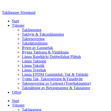
Skip
to
Takläggare Sörmland
content
Start
Tjänster
Takläggning
Takbyte & Takomläggning
Takrenovering
Takplåtsmålning
Byten av Garagetak
Bygga Takkupa & Vindskupa
Lägga Bandtäckt Dubbelfalsat Plåttak
Lägga Takpapp
Lägga Takplåt
Lägga Tegeltak
Lägga EPDM Gummiduk: Tak & Tätskikt
Tvätta Tak, Takrengöring & Fasadtvätt
Takrenovering av Lertegel (Tegeltakpannor)
Takmålning av Betongpannor & Takpannor
Offert
Start
Tjänster
Takläggning