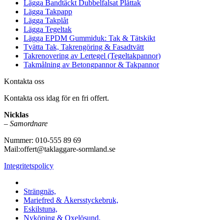
Lägga Bandtäckt Dubbelfalsat Plåttak
Lägga Takpapp
Lägga Takplåt
Lägga Tegeltak
Lägga EPDM Gummiduk: Tak & Tätskikt
Tvätta Tak, Takrengöring & Fasadtvätt
Takrenovering av Lertegel (Tegeltakpannor)
Takmålning av Betongpannor & Takpannor
Kontakta oss
Kontakta oss idag för en fri offert.
Nicklas
–
Samordnare
Nummer: 010-555 89 69
Mail:offert@taklaggare-sormland.se
Integritetspolicy
Vi utför arbeten i b.la:
Strängnäs,
Mariefred & Åkersstyckebruk,
Eskilstuna,
Nyköping & Oxelösund,