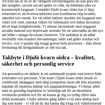
Att byta tak är en av de viktigaste investeringarna du kan göra för
din fastighet, oavsett om det gäller en villa, ett fritidshus eller en
kommersiell byggnad. I området Djulö kvarn södra har vi lång
erfarenhet av att leverera takbyten som kombinerar hög kvalitet,
säkerhet och estetik. Ett väl utfört takbyte skyddar din byggnad mot
väder och vind, minskar risken för fuktskador och bidrar dessutom
till ett högt fastighetsvärde. Vi arbetar uteslutande med noggrant
utvalda material och beprövade metoder för att säkerställa att ditt nya
tak håller i många decennier framöver. Vår ambition är att alltid
överträffa våra kunders förväntningar, både vad gäller resultat och
service, och vi guidar dig tryggt genom hela processen – från första
besiktning till färdigställande av ditt nya tak.
Takbyte i Djulö kvarn södra – kvalitet,
säkerhet och personlig service
Att genomföra ett takbyte är ett omfattande projekt som kräver både
erfarenhet och precision. Vårt team i Djulö kvarn södra består av
certifierade takläggare med djup kompetens inom allt från klassiska
tegeltak till moderna plåttak och papptakslösningar. Vi börjar alltid
med en grundlig inspektion av befintligt tak för att identifiera
eventuella problem och för att kunna ge dig en tydlig offert utan
dolda kostnader. Under arbetets gång håller vi en nära dialog med
dig som kund – vi vill att du ska känna dig trygg och välinformerad