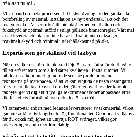
från start till mål.
Vi tar hand om hela processen, inklusive rivning av det gamla taket,
bortforsling av material, installation av nytt undertak, läkt och det
nya yttertaket. Vi ser också till att taksäkerhet, ventilation och
fuktskydd är optimalt utförda enligt gällande branschregler. Vårt mål
är att leverera ett tak som inte bara ser bra ut, utan också ger
maximalt skydd och minimal underhållskostnad på sikt.
Expertis som gör skillnad vid takbyte
När du väljer oss för ditt takbyte i Djulö kvarn södra får du tillgång
till ett erfaret team som alltid sätter kvaliteten i första rummet. Vi
utbildar oss kontinuerligt inom de senaste produkterna och
teknikerna på marknaden, så att vi kan erbjuda de bästa lösningarna
för varje unikt tak. Oavsett om det gäller renovering eller komplett
takbyte, ger vi dig alltid tydliga rekommendationer anpassade efter
din fastighets förutsättningar och dina önskemål.
Vi samarbetar enbart med ledande leverantörer av takmaterial, vilket
garanterar lång livslängd och hög funktionalitet. Genom att välja oss
får du också möjlighet att utnyttja ROT-avdraget, vilket gör
investeringen ännu mer fördelaktig.
Så går ett takbyte till – trygghet steg för steg