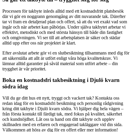
Processen för takbyte inleds alltid med ett kostnadsfritt platsbesök
där vi gör en noggrann genomgång av ditt nuvarande tak. Därefter
tar vi fram en detaljerad plan och offert, så att du vet exakt vad som
ingår och när arbetet kan påbörjas. Under själva takbytet arbetar vi
effektivt, metodiskt och med största hänsyn till både din fastighet
och omgivningen. Vi ser till att arbetsplatsen är säker och städar
alltid upp efter oss när projektet är klart.
Efter avslutat arbete gör vi en slutbesiktning tillsammans med dig för
att säkerställa att allt är utfört enligt våra höga kvalitetskrav. Vi
lämnar alltid garantier på såväl material som utfört arbete – din
trygghet är vår prioritet.
Boka en kostnadsfri takbesiktning i Djulö kvarn
södra idag
Vill du ge ditt hus ett nytt, tryggt och vackert tak? Kontakta oss
redan idag för en kostnadsfri besiktning och personlig rådgivning
kring ditt takbyte i Djulö kvarn södra. Vi hjälper dig hela vägen –
från första kontakt till färdigt tak, med fokus på kvalitet, säkerhet
och kundnöjdhet. Låt oss ta hand om ditt takbyte och upplev
skillnaden med en erfaren och engagerad takläggare vid din sida.
Välkommen att höra av dig för en offert eller mer information!