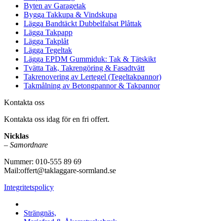
Byten av Garagetak
Bygga Takkupa & Vindskupa
Lägga Bandtäckt Dubbelfalsat Plåttak
Lägga Takpapp
Lägga Takplåt
Lägga Tegeltak
Lägga EPDM Gummiduk: Tak & Tätskikt
Tvätta Tak, Takrengöring & Fasadtvätt
Takrenovering av Lertegel (Tegeltakpannor)
Takmålning av Betongpannor & Takpannor
Kontakta oss
Kontakta oss idag för en fri offert.
Nicklas
–
Samordnare
Nummer: 010-555 89 69
Mail:offert@taklaggare-sormland.se
Integritetspolicy
Vi utför arbeten i b.la:
Strängnäs,