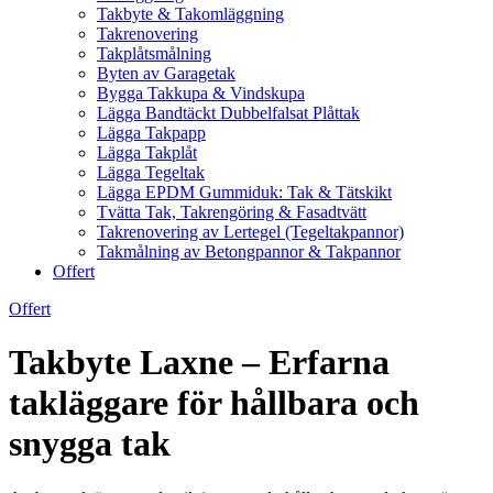
Takbyte & Takomläggning
Takrenovering
Takplåtsmålning
Byten av Garagetak
Bygga Takkupa & Vindskupa
Lägga Bandtäckt Dubbelfalsat Plåttak
Lägga Takpapp
Lägga Takplåt
Lägga Tegeltak
Lägga EPDM Gummiduk: Tak & Tätskikt
Tvätta Tak, Takrengöring & Fasadtvätt
Takrenovering av Lertegel (Tegeltakpannor)
Takmålning av Betongpannor & Takpannor
Offert
Offert
Takbyte Laxne – Erfarna
takläggare för hållbara och
snygga tak