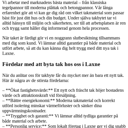
Vi arbetar med marknadens bästa material – från klassiska
tegelpannor till moderna plåttak och betongpannor. Vår långa
erfarenhet gör att vi kan ge dig råd om vilket takmaterial som passar
bäst för just ditt hus och din budget. Under själva takbytet tar vi
alltid hänsyn till miljön och säkerheten, ser till att arbetsplatsen är ren
och trygg samt håller dig informerad genom hela processen.
När taket är färdigt gör vi en noggrann slutbesiktning tillsammans
med dig som kund. Vi lämnar alltid garantier på både material och
utfört arbete, så att du kan känna dig helt trygg med ditt nya tak i
Laxne.
Fördelar med att byta tak hos oss i Laxne
När du anlitar oss för takbyte får du mycket mer än bara ett nytt tak.
Här är några av de största fördelarna:
– **Ökat fastighetsvärde:** Ett nytt och fräscht tak höjer bostadens
värde och attraktionskraft vid försäljning.
– **Bättre energiekonomi:** Moderna takmaterial och korrekt
utförd isolering minskar värmeförluster och sänker dina
uppvärmningskostnader.
– **Trygghet och garanti:** Vi lämnar alltid tydliga garantier på
både material och arbete.
– **Personlig service:** Som lokalt företag i Laxne ger vi dig snabb