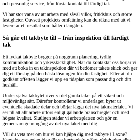
och personlig service, från första kontakt till färdigt tak.
Vi har stor vana av att arbeta med såväl villor, fritidshus och större
fastigheter. Oavsett projektets omfattning kan du räkna med att vi
levererar ett resultat som håller i längden.
Så går ett takbyte till – från inspektion till färdigt
tak
Ett lyckat takbyte bygger på noggrann planering, tydlig
kommunikation och yrkesskicklighet. När du kontaktar oss börjar vi
med att boka in en takinspektion där vi bedömer takets skick och ger
dig ett förslag på den bästa lösningen för din fastighet. Efter att du
godkänt offerten lägger vi upp en tidsplan som passar dig och ditt
hushåll.
Under själva takbytet river vi det gamla taket på ett säkert och
miljövänligt sätt. Därefter kontrollerar vi underlaget, byter ut
eventuella skadade delar och börjar lägga det nya takmaterialet. Vi
ser till att allt arbete utförs enligt gällande branschregler och med
högsta kvalitet. Slutligen städar vi arbetsplatsen och gör en
gemensam genomgång av det nya taket med dig.
Vill du veta mer om hur vi kan hjälpa dig med takbyte i Laxne?
Kontakta oss redan idag för en kostnadsfri offert, rådgivning eller