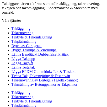
Takläggaren är en takfirma som utför takläggning, takrenovering,
takbyten och takomläggning i Södermanland & Stockholm med
omnejd.
Våra tjänster
Takläggning
Takrenovering
Takbyte & Takomläggning
Takplåtsmålning
Byten av Garagetak
Bygga Takkupa & Vindskupa
Lägga Bandtäckt Dubbelfalsat Plåttak
Lägga Takpapp
Lägga Takplåt
Lägga Tegeltak
Lägga EPDM Gummiduk: Tak & Tätskikt
Tvätta Tak, Takrengöring & Fasadtvätt
Takrenovering av Lertegel (Tegeltakpannor)
Takmålning av Betongpannor & Takpannor
Takläggning
Takrenovering
Takbyte & Takomläggning
Takplåtsmålning