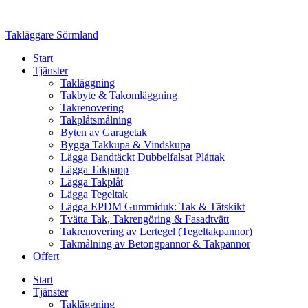
Skip
to
Takläggare Sörmland
content
Start
Tjänster
Takläggning
Takbyte & Takomläggning
Takrenovering
Takplåtsmålning
Byten av Garagetak
Bygga Takkupa & Vindskupa
Lägga Bandtäckt Dubbelfalsat Plåttak
Lägga Takpapp
Lägga Takplåt
Lägga Tegeltak
Lägga EPDM Gummiduk: Tak & Tätskikt
Tvätta Tak, Takrengöring & Fasadtvätt
Takrenovering av Lertegel (Tegeltakpannor)
Takmålning av Betongpannor & Takpannor
Offert
Start
Tjänster
Takläggning