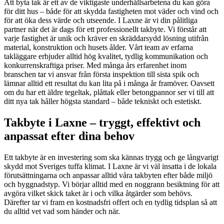
Att byta tak är ett av de viktigaste underhållsarbetena du kan göra
för ditt hus – både för att skydda fastigheten mot väder och vind och
för att öka dess värde och utseende. I Laxne är vi din pålitliga
partner när det är dags för ett professionellt takbyte. Vi förstår att
varje fastighet är unik och kräver en skräddarsydd lösning utifrån
material, konstruktion och husets ålder. Vårt team av erfarna
takläggare erbjuder alltid hög kvalitet, tydlig kommunikation och
konkurrenskraftiga priser. Med många års erfarenhet inom
branschen tar vi ansvar från första inspektion till sista spik och
lämnar alltid ett resultat du kan lita på i många år framöver. Oavsett
om du har ett äldre tegeltak, plåttak eller betongpannor ser vi till att
ditt nya tak håller högsta standard – både tekniskt och estetiskt.
Takbyte i Laxne – tryggt, effektivt och
anpassat efter dina behov
Ett takbyte är en investering som ska kännas trygg och ge långvarigt
skydd mot Sveriges tuffa klimat. I Laxne är vi väl insatta i de lokala
förutsättningarna och anpassar alltid våra takbyten efter både miljö
och byggnadstyp. Vi börjar alltid med en noggrann besiktning för att
avgöra vilket skick taket är i och vilka åtgärder som behövs.
Därefter tar vi fram en kostnadsfri offert och en tydlig tidsplan så att
du alltid vet vad som händer och när.