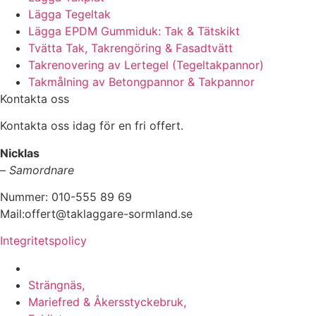
Lägga Tegeltak
Lägga EPDM Gummiduk: Tak & Tätskikt
Tvätta Tak, Takrengöring & Fasadtvätt
Takrenovering av Lertegel (Tegeltakpannor)
Takmålning av Betongpannor & Takpannor
Kontakta oss
Kontakta oss idag för en fri offert.
Nicklas
–
Samordnare
Nummer: 010-555 89 69
Mail:offert@taklaggare-sormland.se
Integritetspolicy
Vi utför arbeten i b.la:
Strängnäs,
Mariefred & Åkersstyckebruk,