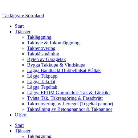
Skip
to
Takläggare Sörmland
content
Start
Tjänster
Takläggning
Takbyte & Takomläggning
Takrenovering
Takplåtsmålning
Byten av Garagetak
Bygga Takkupa & Vindskupa
Lägga Bandtäckt Dubbelfalsat Plåttak
Lägga Takpapp
Lägga Takplåt
Lägga Tegeltak
Lägga EPDM Gummiduk: Tak & Tätskikt
Tvätta Tak, Takrengöring & Fasadtvätt
Takrenovering av Lertegel (Tegeltakpannor)
Takmålning av Betongpannor & Takpannor
Offert
Start
Tjänster
Takläggning