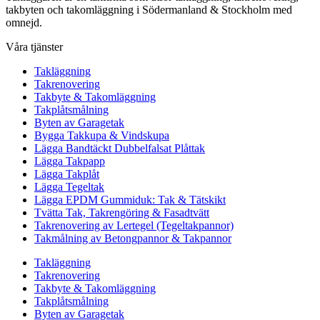
takbyten och takomläggning i Södermanland & Stockholm med
omnejd.
Våra tjänster
Takläggning
Takrenovering
Takbyte & Takomläggning
Takplåtsmålning
Byten av Garagetak
Bygga Takkupa & Vindskupa
Lägga Bandtäckt Dubbelfalsat Plåttak
Lägga Takpapp
Lägga Takplåt
Lägga Tegeltak
Lägga EPDM Gummiduk: Tak & Tätskikt
Tvätta Tak, Takrengöring & Fasadtvätt
Takrenovering av Lertegel (Tegeltakpannor)
Takmålning av Betongpannor & Takpannor
Takläggning
Takrenovering
Takbyte & Takomläggning
Takplåtsmålning
Byten av Garagetak