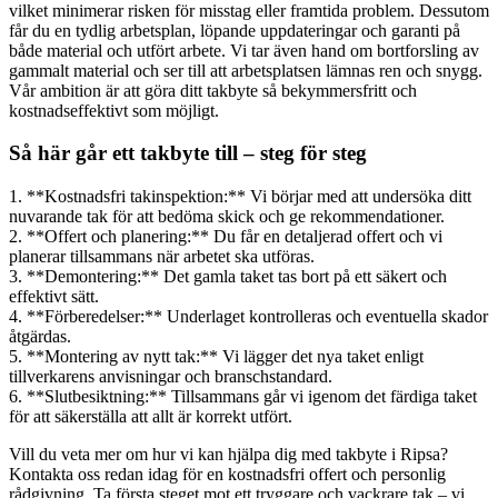
vilket minimerar risken för misstag eller framtida problem. Dessutom
får du en tydlig arbetsplan, löpande uppdateringar och garanti på
både material och utfört arbete. Vi tar även hand om bortforsling av
gammalt material och ser till att arbetsplatsen lämnas ren och snygg.
Vår ambition är att göra ditt takbyte så bekymmersfritt och
kostnadseffektivt som möjligt.
Så här går ett takbyte till – steg för steg
1. **Kostnadsfri takinspektion:** Vi börjar med att undersöka ditt
nuvarande tak för att bedöma skick och ge rekommendationer.
2. **Offert och planering:** Du får en detaljerad offert och vi
planerar tillsammans när arbetet ska utföras.
3. **Demontering:** Det gamla taket tas bort på ett säkert och
effektivt sätt.
4. **Förberedelser:** Underlaget kontrolleras och eventuella skador
åtgärdas.
5. **Montering av nytt tak:** Vi lägger det nya taket enligt
tillverkarens anvisningar och branschstandard.
6. **Slutbesiktning:** Tillsammans går vi igenom det färdiga taket
för att säkerställa att allt är korrekt utfört.
Vill du veta mer om hur vi kan hjälpa dig med takbyte i Ripsa?
Kontakta oss redan idag för en kostnadsfri offert och personlig
rådgivning. Ta första steget mot ett tryggare och vackrare tak – vi