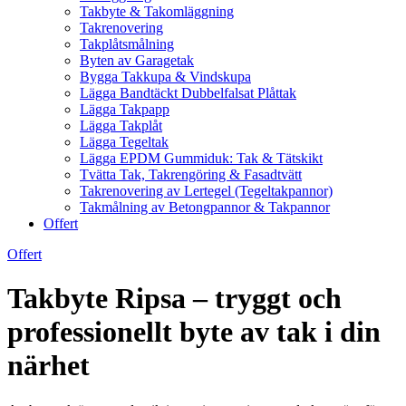
Takbyte & Takomläggning
Takrenovering
Takplåtsmålning
Byten av Garagetak
Bygga Takkupa & Vindskupa
Lägga Bandtäckt Dubbelfalsat Plåttak
Lägga Takpapp
Lägga Takplåt
Lägga Tegeltak
Lägga EPDM Gummiduk: Tak & Tätskikt
Tvätta Tak, Takrengöring & Fasadtvätt
Takrenovering av Lertegel (Tegeltakpannor)
Takmålning av Betongpannor & Takpannor
Offert
Offert
Takbyte Ripsa – tryggt och
professionellt byte av tak i din
närhet