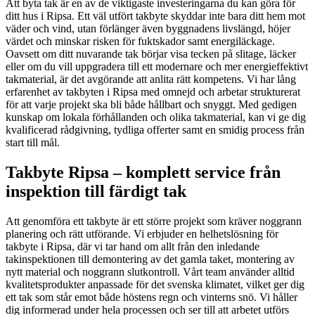
Att byta tak är en av de viktigaste investeringarna du kan göra för
ditt hus i Ripsa. Ett väl utfört takbyte skyddar inte bara ditt hem mot
väder och vind, utan förlänger även byggnadens livslängd, höjer
värdet och minskar risken för fuktskador samt energiläckage.
Oavsett om ditt nuvarande tak börjar visa tecken på slitage, läcker
eller om du vill uppgradera till ett modernare och mer energieffektivt
takmaterial, är det avgörande att anlita rätt kompetens. Vi har lång
erfarenhet av takbyten i Ripsa med omnejd och arbetar strukturerat
för att varje projekt ska bli både hållbart och snyggt. Med gedigen
kunskap om lokala förhållanden och olika takmaterial, kan vi ge dig
kvalificerad rådgivning, tydliga offerter samt en smidig process från
start till mål.
Takbyte Ripsa – komplett service från
inspektion till färdigt tak
Att genomföra ett takbyte är ett större projekt som kräver noggrann
planering och rätt utförande. Vi erbjuder en helhetslösning för
takbyte i Ripsa, där vi tar hand om allt från den inledande
takinspektionen till demontering av det gamla taket, montering av
nytt material och noggrann slutkontroll. Vårt team använder alltid
kvalitetsprodukter anpassade för det svenska klimatet, vilket ger dig
ett tak som står emot både höstens regn och vinterns snö. Vi håller
dig informerad under hela processen och ser till att arbetet utförs