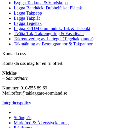
Bygga Takkupa & Vindskupa
Lägga Bandtäckt Dubbelfalsat Plåttak
Lägga Takpapp
Lägga Takplåt
Lägga Tegeltak
Lägga EPDM Gummiduk: Tak & Tätskikt
Tvätta Tak, Takrengöring & Fasadtvätt
Takrenovering av Lertegel (Tegeltakpannor)
Takmålning av Betongpannor & Takpannor
Kontakta oss
Kontakta oss idag för en fri offert.
Nicklas
–
Samordnare
Nummer: 010-555 89 69
Mail:offert@taklaggare-sormland.se
Integritetspolicy
Vi utför arbeten i b.la:
Strängnäs,
Mariefred & Åkersstyckebruk,
Eskilstuna,