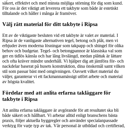
säkert, effektivt och med minsta möjliga störning för dig som kund.
För oss är det viktigt att leverera ett takbyte som både är estetiskt
tilltalande och håller i många år framöver.
Välj rätt material för ditt takbyte i Ripsa
Ett av de viktigaste besluten vid ett takbyte är valet av material. I
Ripsa är de vanligaste alternativen tegel, betong och plåt, men vi
erbjuder även moderna lösningar som takpapp och shingel för olika
behov och budgetar. Tegel- och betongpannor är klassiska val som
ger en tidlös känsla och har lång livslängd, medan plåttak är lättare
och ofta kräver mindre underhåll. Vi hjälper dig att jämföra för- och
nackdelar baserat på husets konstruktion, dina önskemål samt vilken
stil som passar bäst med omgivningen. Oavsett vilket material du
väljer, garanterar vi ett fackmannamässigt utfört arbete och material
av högsta kvalitet.
Fördelar med att anlita erfarna takläggare för
takbyte i Ripsa
Att anlita erfarna takläggare är avgörande för att resultatet ska bli
både säkert och hållbart. Vi arbetar alltid enligt branschens bästa
praxis, följer aktuella byggregler och använder specialanpassade
verktyg för varje typ av tak. Vår personal är utbildad och certifierad,