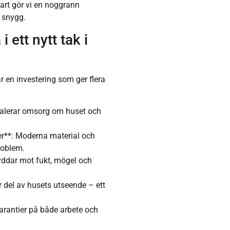
lart gör vi en noggrann
 snygg.
 ett nytt tak i
r en investering som ger flera
gnalerar omsorg om huset och
er**: Moderna material och
roblem.
kyddar mot fukt, mögel och
r del av husets utseende – ett
arantier på både arbete och