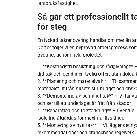
lantbruksfastighet.
Så går ett professionellt ta
för steg
En lyckad takrenovering handlar om mer än att 
Därför följer vi en beprövad arbetsprocess som
trygghet genom hela projektet:
1. **Kostnadsfri besiktning och rådgivning** 
ditt tak och ger dig en tydlig offert utan dolda
2. **Planering och materialval** – Tillsamman
materialet utifrån husets stil, budget och önsk
3. **Demontering av befintligt tak** – Vi tar v
och ser till att underlaget är fritt från skador.
4. **Reparation och förstärkning** – Eventuella 
isolering åtgärdas för maximal livslängd.
5. **Montering av nytt tak** – Vi lägger det nya
rekommendationer och branschens regelverk.