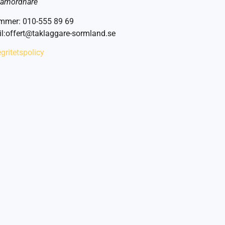
amordnare
mmer: 010-555 89 69
l:offert@taklaggare-sormland.se
egritetspolicy