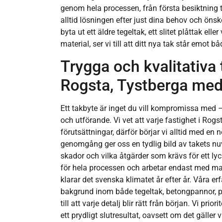
genom hela processen, från första besiktning ti
alltid lösningen efter just dina behov och ön
byta ut ett äldre tegeltak, ett slitet plåttak elle
material, ser vi till att ditt nya tak står emot 
Trygga och kvalitativa 
Rogsta, Tystberga med 
Ett takbyte är inget du vill kompromissa med –
och utförande. Vi vet att varje fastighet i Rog
förutsättningar, därför börjar vi alltid med e
genomgång ger oss en tydlig bild av takets nu
skador och vilka åtgärder som krävs för ett lyck
för hela processen och arbetar endast med mat
klarar det svenska klimatet år efter år. Våra e
bakgrund inom både tegeltak, betongpannor, p
till att varje detalj blir rätt från början. Vi prio
ett prydligt slutresultat, oavsett om det gäller vi