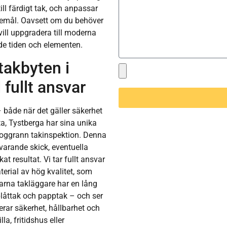
ll färdigt tak, och anpassar
skemål. Oavsett om du behöver
r vill uppgradera till moderna
både tiden och elementen.
takbyten i
fullt ansvar
 både när det gäller säkerhet
sta, Tystberga har sina unika
n noggrann takinspektion. Denna
varande skick, eventuella
at resultat. Vi tar fullt ansvar
erial av hög kvalitet, som
rfarna takläggare har en lång
låttak och papptak – och ser
riterar säkerhet, hållbarhet och
lla, fritidshus eller