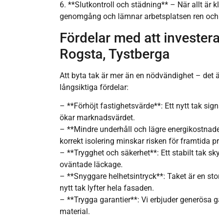
6. **Slutkontroll och städning** – När allt är k
genomgång och lämnar arbetsplatsen ren och
Fördelar med att investera i
Rogsta, Tystberga
Att byta tak är mer än en nödvändighet – det ä
långsiktiga fördelar:
– **Förhöjt fastighetsvärde**: Ett nytt tak si
ökar marknadsvärdet.
– **Mindre underhåll och lägre energikostnad
korrekt isolering minskar risken för framtida p
– **Trygghet och säkerhet**: Ett stabilt tak s
oväntade läckage.
– **Snyggare helhetsintryck**: Taket är en sto
nytt tak lyfter hela fasaden.
– **Trygga garantier**: Vi erbjuder generösa g
material.