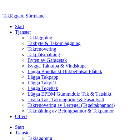
Skip
to
Takläggare Sörmland
content
Start
Tjänster
Takläggning
Takbyte & Takomläggning
Takrenovering
Takplåtsmålning
Byten av Garagetak
Bygga Takkupa & Vindskupa
Lägga Bandtäckt Dubbelfalsat Plåttak
Lägga Takpapp
Lägga Takplåt
Lägga Tegeltak
Lägga EPDM Gummiduk: Tak & Tätskikt
Tvätta Tak, Takrengöring & Fasadtvätt
Takrenovering av Lertegel (Tegeltakpannor)
Takmålning av Betongpannor & Takpannor
Offert
Start
Tjänster
Takläggning