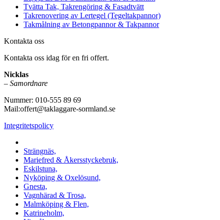
Tvätta Tak, Takrengöring & Fasadtvätt
Takrenovering av Lertegel (Tegeltakpannor)
Takmålning av Betongpannor & Takpannor
Kontakta oss
Kontakta oss idag för en fri offert.
Nicklas
–
Samordnare
Nummer: 010-555 89 69
Mail:offert@taklaggare-sormland.se
Integritetspolicy
Vi utför arbeten i b.la:
Strängnäs,
Mariefred & Åkersstyckebruk,
Eskilstuna,
Nyköping & Oxelösund,
Gnesta,
Vagnhärad & Trosa,
Malmköping & Flen,
Katrineholm,