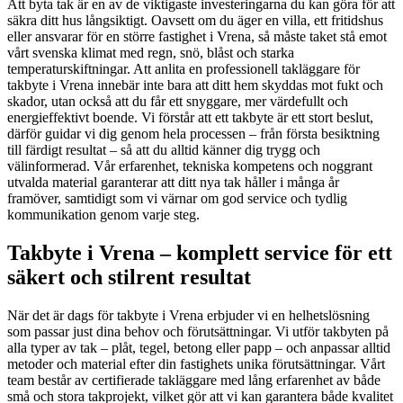
Att byta tak är en av de viktigaste investeringarna du kan göra för att
säkra ditt hus långsiktigt. Oavsett om du äger en villa, ett fritidshus
eller ansvarar för en större fastighet i Vrena, så måste taket stå emot
vårt svenska klimat med regn, snö, blåst och starka
temperaturskiftningar. Att anlita en professionell takläggare för
takbyte i Vrena innebär inte bara att ditt hem skyddas mot fukt och
skador, utan också att du får ett snyggare, mer värdefullt och
energieffektivt boende. Vi förstår att ett takbyte är ett stort beslut,
därför guidar vi dig genom hela processen – från första besiktning
till färdigt resultat – så att du alltid känner dig trygg och
välinformerad. Vår erfarenhet, tekniska kompetens och noggrant
utvalda material garanterar att ditt nya tak håller i många år
framöver, samtidigt som vi värnar om god service och tydlig
kommunikation genom varje steg.
Takbyte i Vrena – komplett service för ett
säkert och stilrent resultat
När det är dags för takbyte i Vrena erbjuder vi en helhetslösning
som passar just dina behov och förutsättningar. Vi utför takbyten på
alla typer av tak – plåt, tegel, betong eller papp – och anpassar alltid
metoder och material efter din fastighets unika förutsättningar. Vårt
team består av certifierade takläggare med lång erfarenhet av både
små och stora takprojekt, vilket gör att vi kan garantera både kvalitet