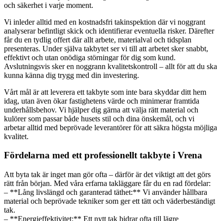
och säkerhet i varje moment.
Vi inleder alltid med en kostnadsfri takinspektion där vi noggrant
analyserar befintligt skick och identifierar eventuella risker. Därefter
får du en tydlig offert där allt arbete, materialval och tidsplan
presenteras. Under själva takbytet ser vi till att arbetet sker snabbt,
effektivt och utan onödiga störningar för dig som kund.
Avslutningsvis sker en noggrann kvalitetskontroll – allt för att du ska
kunna känna dig trygg med din investering.
Vårt mål är att leverera ett takbyte som inte bara skyddar ditt hem
idag, utan även ökar fastighetens värde och minimerar framtida
underhållsbehov. Vi hjälper dig gärna att välja rätt material och
kulörer som passar både husets stil och dina önskemål, och vi
arbetar alltid med beprövade leverantörer för att säkra högsta möjliga
kvalitet.
Fördelarna med ett professionellt takbyte i Vrena
Att byta tak är inget man gör ofta – därför är det viktigt att det görs
rätt från början. Med våra erfarna takläggare får du en rad fördelar:
– **Lång livslängd och garanterad täthet:** Vi använder hållbara
material och beprövade tekniker som ger ett tätt och väderbeständigt
tak.
– **Energieffektivitet:** Ett nytt tak bidrar ofta till lägre