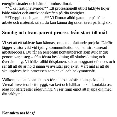
energikostnader och bättre inomhusklimat.
– **Ökat fastighetsvärde:** Ett professionellt utfört takbyte höjer
både värdet och attraktionskraften på din fastighet.
– **Trygghet och garanti:** Vi lämnar alltid garantier på både
arbete och material, så att du kan känna dig säker även på lång sikt.
Smidig och transparent process från start till mål
Vi vet att ett takbyte kan kännas som ett omfattande projekt. Därför
lägger vi stor vikt vid tydlig kommunikation och en strukturerad
arbetsprocess. Du får en personlig kontaktperson som guidar dig
genom varje steg – från första besiktning till slutbesiktning och
överlämning. Vi håller alltid tidsplanen, städar noggrant efter oss och
ser till att du är nöjd innan vi avslutar projektet. Vårt mål är att du
ska uppleva hela processen som enkel och bekymmersfri.
Välkommen att kontakta oss för en kostnadsfri takinspektion i
Vrena! Investera i ett tryggt, vackert och hållbart tak – kontakta oss
idag för offert eller rådgivning. Vi ser fram emot att hjälpa dig med
ditt takbyte!
Kontakta oss idag!