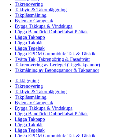
Takrenovering
Takbyte & Takomläggning
Takplåtsmålning
Byten av Garagetak
Bygga Takkupa & Vindskupa
Lägga Bandtäckt Dubbelfalsat Plåttak
Lägga Takpapp
Lägga Takplåt
Lägga Tegeltak
Lägga EPDM Gummiduk: Tak & Tätskikt
Tvätta Tak, Takrengöring & Fasadtvätt
Takrenovering av Lertegel (Tegeltakpannor)
Takmålning av Betongpannor & Takpannor
Takläggning
Takrenovering
Takbyte & Takomläggning
Takplåtsmålning
Byten av Garagetak
Bygga Takkupa & Vindskupa
Lägga Bandtäckt Dubbelfalsat Plåttak
Lägga Takpapp
Lägga Takplåt
Lägga Tegeltak
Lägga EPDM Gummiduk: Tak & Tätskikt