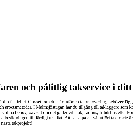
ren och pålitlig takservice i di
å din fastighet. Oavsett om du står inför en takrenovering, behöver lägga 
 och arbetsmetoder. I Malmsjöstugan har du tillgång till takläggare som
t dina behov, oavsett om det gäller villatak, radhus, fritidshus eller kom
ta besiktningen till färdigt resultat. Att satsa på ett väl utfört takarbete
t nästa takprojekt!