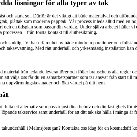
da lösningar för alla typer av tak
åst och stark sol. Därför är det viktigt att både materialval och utförand
ngtak, plåttak som moderna papptak. Vår process inleds alltid med en n
rt och en tidsplan som passar din vardag. Under själva arbetet håller vi e
processen – från första kontakt till slutbesiktning.
elt och smidigt. Vi har erfarenhet av både mindre reparationer och fullst
ch takavvattning. Med rätt underhåll och yrkesmässig installation kan d
t med material från ledande leverantörer och följer branschens alla regle
 att välja oss får du en samarbetspartner som tar ansvar från start till 
ina uppvärmningskostnader och öka värdet på ditt hem.
håll
tt hitta ett alternativ som passar just dina behov och din fastighets föru
även löpande takservice samt underhåll för att ditt tak ska hålla i många
ng takunderhåll i Malmsjöstugan? Kontakta oss idag för en kostnadsfri kon