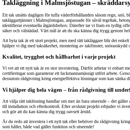
Takläggning i Malmsjöstugan – skräddarsyd
Ett tak utsätts dagligen för tuffa väderförhållanden såsom regn, snö, bl
takläggartjänster i Malmsjöstugan, anpassade för såväl tegeltak, beto
identifierar eventuella åtgärdsbehov. Därefter tar vi fram en tydlig offe
säker och välstädad. Vårt mål är att du ska känna dig trygg genom hela 
Att byta tak är ett stort projekt, men med rätt takläggare blir det enk
hjälper vi dig med taksäkerhet, montering av takfönster, snörasskydd o
Kvalitet, trygghet och hållbarhet i varje projekt
Vi vet att ett nytt tak är en stor investering. Därför arbetar vi enbar
certifieringar som garanterar ett fackmannamässigt utfört arbete. Genom
dessutom rådgivning kring energieffektiva lösningar som kan sänka d
Vi hjälper dig hela vägen – från rådgivning till under
Att välja rätt taklösning handlar om mer än bara utseende – det gäller a
till installation och efterkontroll. Efter avslutat projekt erbjuder vi 
och gör att du kan känna dig trygg oavsett årstid.
Är du redo att investera i ett nytt tak eller behöver du rådgivning kri
som håller, både vad gäller funktion och utseende!