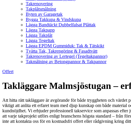
Takrenovering
Takplåtsmålning
Byten av Garagetak
Bygga Takkupa & Vindskupa
Lägga Bandtäckt Dubbelfalsat Plåttak
Lägga Takpapp
Lägga Takplåt
Lägga Tegeltak
Lägga EPDM Gummiduk: Tak & Tätskikt
Tvätta Tak, Takrengöring & Fasadtvätt
Takrenovering av Lertegel (Tegeltakpannor)
Takmålning av Betongpannor & Takpannor
Offert
Takläggare Malmsjöstugan – erfa
Att hitta rätt takläggare är avgörande för både tryggheten och värdet p
viktigt att anlita ett erfaret team med djup kunskap om både material
kundnöjdhet. Vi erbjuder professionell takservice som anpassas efter jus
att varje takprojekt utförs enligt branschens högsta standard – från förs
inte att kontakta oss för en kostnadsfri offert eller rådgivning kring dit