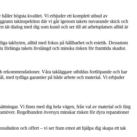
e håller högsta kvalitet. Vi erbjuder ett komplett utbud av
oggrann takinspektion där vi går igenom takets nuvarande skick och
n tät dialog med dig som kund och ser till att arbetsplatsen alltid är
ändiga takbyten, alltid med fokus på hållbarhet och estetik. Dessutom
u förlänga takets livslängd och minska risken för framtida skador.
r och rekommendationer. Våra takläggare utbildas fortlöpande och har
mål, med tydliga garantier på både arbete och material. Vi erbjuder
tsättningar. Vi finns med dig hela vägen, från val av material och färg
 år framöver. Regelbunden översyn minskar risken för dyra reparationer
sultation och offert – vi ser fram emot att hjälpa dig skapa ett tak