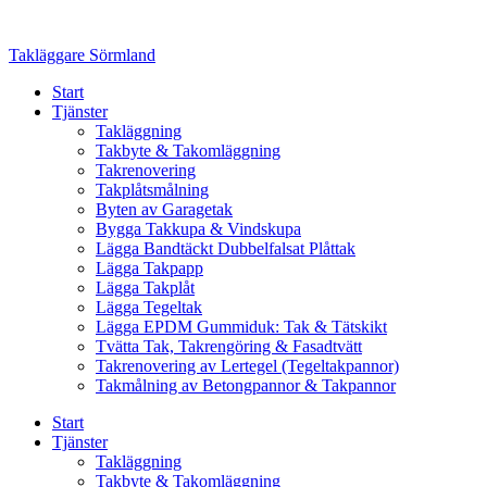
Skip
to
Takläggare Sörmland
content
Start
Tjänster
Takläggning
Takbyte & Takomläggning
Takrenovering
Takplåtsmålning
Byten av Garagetak
Bygga Takkupa & Vindskupa
Lägga Bandtäckt Dubbelfalsat Plåttak
Lägga Takpapp
Lägga Takplåt
Lägga Tegeltak
Lägga EPDM Gummiduk: Tak & Tätskikt
Tvätta Tak, Takrengöring & Fasadtvätt
Takrenovering av Lertegel (Tegeltakpannor)
Takmålning av Betongpannor & Takpannor
Start
Tjänster
Takläggning
Takbyte & Takomläggning