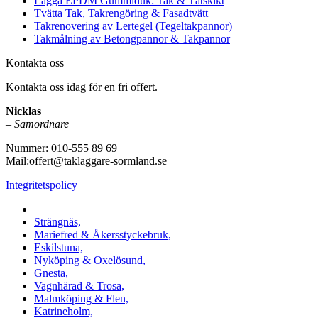
Lägga EPDM Gummiduk: Tak & Tätskikt
Tvätta Tak, Takrengöring & Fasadtvätt
Takrenovering av Lertegel (Tegeltakpannor)
Takmålning av Betongpannor & Takpannor
Kontakta oss
Kontakta oss idag för en fri offert.
Nicklas
–
Samordnare
Nummer: 010-555 89 69
Mail:offert@taklaggare-sormland.se
Integritetspolicy
Vi utför arbeten i b.la:
Strängnäs,
Mariefred & Åkersstyckebruk,
Eskilstuna,
Nyköping & Oxelösund,
Gnesta,
Vagnhärad & Trosa,
Malmköping & Flen,
Katrineholm,