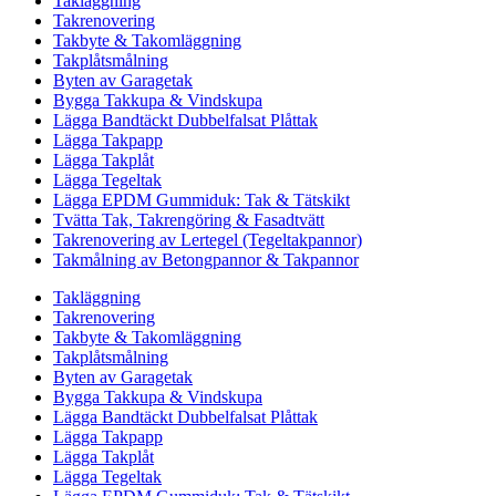
Takläggning
Takrenovering
Takbyte & Takomläggning
Takplåtsmålning
Byten av Garagetak
Bygga Takkupa & Vindskupa
Lägga Bandtäckt Dubbelfalsat Plåttak
Lägga Takpapp
Lägga Takplåt
Lägga Tegeltak
Lägga EPDM Gummiduk: Tak & Tätskikt
Tvätta Tak, Takrengöring & Fasadtvätt
Takrenovering av Lertegel (Tegeltakpannor)
Takmålning av Betongpannor & Takpannor
Takläggning
Takrenovering
Takbyte & Takomläggning
Takplåtsmålning
Byten av Garagetak
Bygga Takkupa & Vindskupa
Lägga Bandtäckt Dubbelfalsat Plåttak
Lägga Takpapp
Lägga Takplåt
Lägga Tegeltak