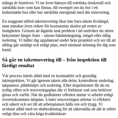
många år framöver. Vi tar även hänsyn till estetiska önskemål och
särskilda krav som kan finnas, till exempel om du bor i ett
kulturmärkt hus eller har särskilda energimål med din renovering.
En noggrant utförd takrenovering ökar inte bara takets livslängd,
utan minskar även risken för kostsamma skador på resten av
fastigheten. Genom att åtgärda små problem i tid undviker du större
bekymmer längre fram – såsom fuktinträngning, mögel eller dålig
isolering. Vi håller dig uppdaterad under hela projektet och ser till att
allting går smidigt och enligt plan, med minimal störning för dig som
kund.
Så går en takrenovering till – från inspektion till
färdigt resultat
Vår process inleds alltid med en kostnadsfri och grundlig
takinspektion. Vi går igenom takets alla delar, kontrollerar underlag,
takpannor, plåtdetaljer och isolering. Efter inspektionen får du en
tydlig offert och renoveringsplan där vi förklarar vad som behöver
göras och varför. När du godkänner offerten startar vi arbetet enligt
överenskommen tidsplan. Under renoveringen arbetar vi effektivt
och säkert och ser till att arbetsplatsen hålls ren och trygg. Vi
avslutar alltid med en slutbesiktning för att säkerställa att allt är utfört
enligt dina och våra höga kvalitetskrav.