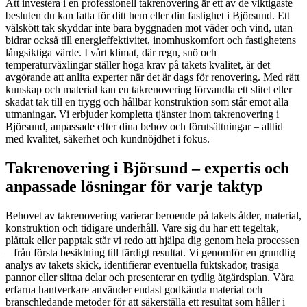
Att investera i en professionell takrenovering är ett av de viktigaste
besluten du kan fatta för ditt hem eller din fastighet i Björsund. Ett
välskött tak skyddar inte bara byggnaden mot väder och vind, utan
bidrar också till energieffektivitet, inomhuskomfort och fastighetens
långsiktiga värde. I vårt klimat, där regn, snö och
temperaturväxlingar ställer höga krav på takets kvalitet, är det
avgörande att anlita experter när det är dags för renovering. Med rätt
kunskap och material kan en takrenovering förvandla ett slitet eller
skadat tak till en trygg och hållbar konstruktion som står emot alla
utmaningar. Vi erbjuder kompletta tjänster inom takrenovering i
Björsund, anpassade efter dina behov och förutsättningar – alltid
med kvalitet, säkerhet och kundnöjdhet i fokus.
Takrenovering i Björsund – expertis och
anpassade lösningar för varje taktyp
Behovet av takrenovering varierar beroende på takets ålder, material,
konstruktion och tidigare underhåll. Vare sig du har ett tegeltak,
plåttak eller papptak står vi redo att hjälpa dig genom hela processen
– från första besiktning till färdigt resultat. Vi genomför en grundlig
analys av takets skick, identifierar eventuella fuktskador, trasiga
pannor eller slitna delar och presenterar en tydlig åtgärdsplan. Våra
erfarna hantverkare använder endast godkända material och
branschledande metoder för att säkerställa ett resultat som håller i