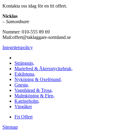
Kontakta oss idag för en fri offert.
Nicklas
–
Samordnare
Nummer: 010-555 89 69
Mail:offert@taklaggare-sormland.se
Integritetspolicy
Vi utför arbeten i b.la:
Strängnäs,
Mariefred & Åkersstyckebruk,
Eskilstuna,
Nyköping & Oxelösund,
Gnesta,
Vagnhärad & Trosa,
Malmköping & Flen,
Katrineholm,
Vingåker
Fri Offert
Sitemap