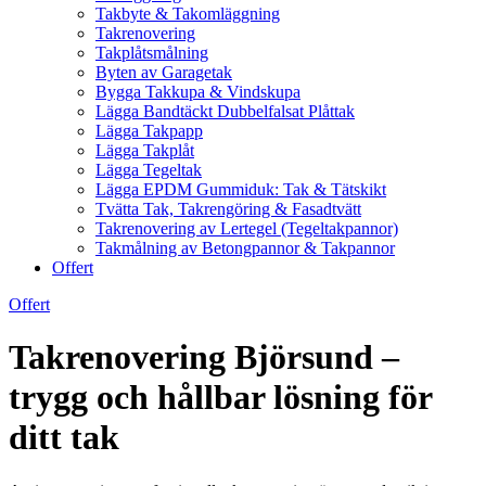
Takbyte & Takomläggning
Takrenovering
Takplåtsmålning
Byten av Garagetak
Bygga Takkupa & Vindskupa
Lägga Bandtäckt Dubbelfalsat Plåttak
Lägga Takpapp
Lägga Takplåt
Lägga Tegeltak
Lägga EPDM Gummiduk: Tak & Tätskikt
Tvätta Tak, Takrengöring & Fasadtvätt
Takrenovering av Lertegel (Tegeltakpannor)
Takmålning av Betongpannor & Takpannor
Offert
Offert
Takrenovering Björsund –
trygg och hållbar lösning för
ditt tak