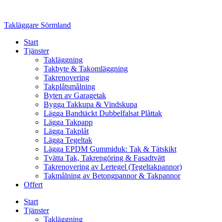
Skip
to
Takläggare Sörmland
content
Start
Tjänster
Takläggning
Takbyte & Takomläggning
Takrenovering
Takplåtsmålning
Byten av Garagetak
Bygga Takkupa & Vindskupa
Lägga Bandtäckt Dubbelfalsat Plåttak
Lägga Takpapp
Lägga Takplåt
Lägga Tegeltak
Lägga EPDM Gummiduk: Tak & Tätskikt
Tvätta Tak, Takrengöring & Fasadtvätt
Takrenovering av Lertegel (Tegeltakpannor)
Takmålning av Betongpannor & Takpannor
Offert
Start
Tjänster
Takläggning