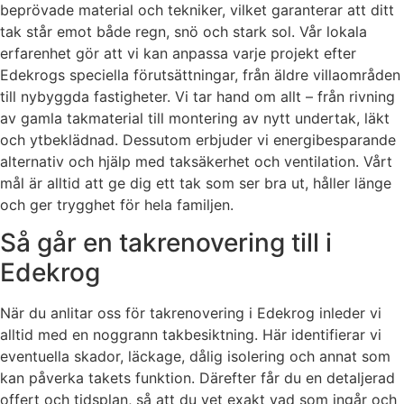
beprövade material och tekniker, vilket garanterar att ditt
tak står emot både regn, snö och stark sol. Vår lokala
erfarenhet gör att vi kan anpassa varje projekt efter
Edekrogs speciella förutsättningar, från äldre villaområden
till nybyggda fastigheter. Vi tar hand om allt – från rivning
av gamla takmaterial till montering av nytt undertak, läkt
och ytbeklädnad. Dessutom erbjuder vi energibesparande
alternativ och hjälp med taksäkerhet och ventilation. Vårt
mål är alltid att ge dig ett tak som ser bra ut, håller länge
och ger trygghet för hela familjen.
Så går en takrenovering till i
Edekrog
När du anlitar oss för takrenovering i Edekrog inleder vi
alltid med en noggrann takbesiktning. Här identifierar vi
eventuella skador, läckage, dålig isolering och annat som
kan påverka takets funktion. Därefter får du en detaljerad
offert och tidsplan, så att du vet exakt vad som ingår och