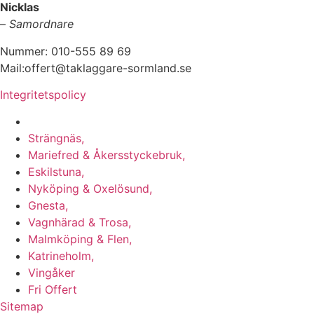
Nicklas
–
Samordnare
Nummer: 010-555 89 69
Mail:offert@taklaggare-sormland.se
Integritetspolicy
Vi utför arbeten i b.la:
Strängnäs,
Mariefred & Åkersstyckebruk,
Eskilstuna,
Nyköping & Oxelösund,
Gnesta,
Vagnhärad & Trosa,
Malmköping & Flen,
Katrineholm,
Vingåker
Fri Offert
Sitemap