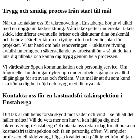
Trygg och smidig process från start till mål
När du kontaktar oss för takrenovering i Enstaberga börjar vi alltid
med en noggrann takbesiktning. Våra takexperter undersöker takets
skick, identifierar eventuella brister och diskuterar dina önskemål
och behov. Därefter får du en tydlig offert och en tidsplan för
projektet. Vi tar hand om hela renoveringen – inklusive rivning,
avfallshantering och säkerställande av arbetsmiljön – så att du kan
luta dig tillbaka och känna dig trygg genom hela processen.
Vi värdesätter öppen kommunikation och personlig service. Om
frågor eller funderingar dyker upp under arbetets gång är vi alltid
tillgängliga för att svara och förklara. Vårt mål är att du som kund
ska känna dig helt nöjd och trygg med ditt nya tak.
Kontakta oss för en kostnadsfri takinspektion i
Enstaberga
Ditt tak är ditt hems första skydd mot väder och vind – se till att det
håller måttet! Vill du veta mer om hur vi kan hjälpa dig med
takrenovering i Enstaberga? Kontakta oss redan idag för att boka en
kostnadsfri takinspektion och få en personlig offert. Vi erbjuder
professionell rådgivning, högsta kvalitet och pålitlighet från början