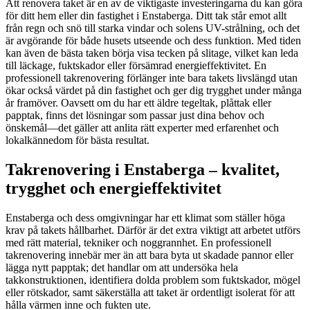
Att renovera taket är en av de viktigaste investeringarna du kan göra
för ditt hem eller din fastighet i Enstaberga. Ditt tak står emot allt
från regn och snö till starka vindar och solens UV-strålning, och det
är avgörande för både husets utseende och dess funktion. Med tiden
kan även de bästa taken börja visa tecken på slitage, vilket kan leda
till läckage, fuktskador eller försämrad energieffektivitet. En
professionell takrenovering förlänger inte bara takets livslängd utan
ökar också värdet på din fastighet och ger dig trygghet under många
år framöver. Oavsett om du har ett äldre tegeltak, plåttak eller
papptak, finns det lösningar som passar just dina behov och
önskemål—det gäller att anlita rätt experter med erfarenhet och
lokalkännedom för bästa resultat.
Takrenovering i Enstaberga – kvalitet,
trygghet och energieffektivitet
Enstaberga och dess omgivningar har ett klimat som ställer höga
krav på takets hållbarhet. Därför är det extra viktigt att arbetet utförs
med rätt material, tekniker och noggrannhet. En professionell
takrenovering innebär mer än att bara byta ut skadade pannor eller
lägga nytt papptak; det handlar om att undersöka hela
takkonstruktionen, identifiera dolda problem som fuktskador, mögel
eller rötskador, samt säkerställa att taket är ordentligt isolerat för att
hålla värmen inne och fukten ute.