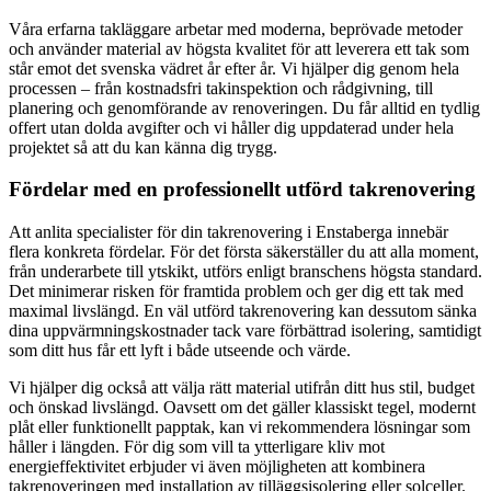
Våra erfarna takläggare arbetar med moderna, beprövade metoder
och använder material av högsta kvalitet för att leverera ett tak som
står emot det svenska vädret år efter år. Vi hjälper dig genom hela
processen – från kostnadsfri takinspektion och rådgivning, till
planering och genomförande av renoveringen. Du får alltid en tydlig
offert utan dolda avgifter och vi håller dig uppdaterad under hela
projektet så att du kan känna dig trygg.
Fördelar med en professionellt utförd takrenovering
Att anlita specialister för din takrenovering i Enstaberga innebär
flera konkreta fördelar. För det första säkerställer du att alla moment,
från underarbete till ytskikt, utförs enligt branschens högsta standard.
Det minimerar risken för framtida problem och ger dig ett tak med
maximal livslängd. En väl utförd takrenovering kan dessutom sänka
dina uppvärmningskostnader tack vare förbättrad isolering, samtidigt
som ditt hus får ett lyft i både utseende och värde.
Vi hjälper dig också att välja rätt material utifrån ditt hus stil, budget
och önskad livslängd. Oavsett om det gäller klassiskt tegel, modernt
plåt eller funktionellt papptak, kan vi rekommendera lösningar som
håller i längden. För dig som vill ta ytterligare kliv mot
energieffektivitet erbjuder vi även möjligheten att kombinera
takrenoveringen med installation av tilläggsisolering eller solceller.