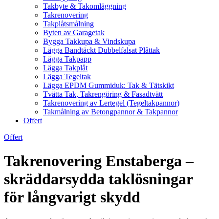
Takbyte & Takomläggning
Takrenovering
Takplåtsmålning
Byten av Garagetak
Bygga Takkupa & Vindskupa
Lägga Bandtäckt Dubbelfalsat Plåttak
Lägga Takpapp
Lägga Takplåt
Lägga Tegeltak
Lägga EPDM Gummiduk: Tak & Tätskikt
Tvätta Tak, Takrengöring & Fasadtvätt
Takrenovering av Lertegel (Tegeltakpannor)
Takmålning av Betongpannor & Takpannor
Offert
Offert
Takrenovering Enstaberga –
skräddarsydda taklösningar
för långvarigt skydd