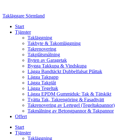
Skip
to
Takläggare Sörmland
content
Start
Tjänster
Takläggning
Takbyte & Takomläggning
Takrenovering
Takplåtsmålning
Byten av Garagetak
Bygga Takkupa & Vindskupa
Lägga Bandtäckt Dubbelfalsat Plåttak
Lägga Takpapp
Lägga Takplåt
Lägga Tegeltak
Lägga EPDM Gummiduk: Tak & Tätskikt
Tvätta Tak, Takrengöring & Fasadtvätt
Takrenovering av Lertegel (Tegeltakpannor)
Takmålning av Betongpannor & Takpannor
Offert
Start
Tjänster
Takläggning