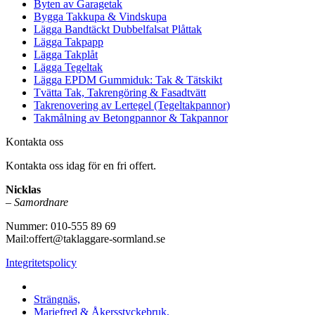
Byten av Garagetak
Bygga Takkupa & Vindskupa
Lägga Bandtäckt Dubbelfalsat Plåttak
Lägga Takpapp
Lägga Takplåt
Lägga Tegeltak
Lägga EPDM Gummiduk: Tak & Tätskikt
Tvätta Tak, Takrengöring & Fasadtvätt
Takrenovering av Lertegel (Tegeltakpannor)
Takmålning av Betongpannor & Takpannor
Kontakta oss
Kontakta oss idag för en fri offert.
Nicklas
–
Samordnare
Nummer: 010-555 89 69
Mail:offert@taklaggare-sormland.se
Integritetspolicy
Vi utför arbeten i b.la:
Strängnäs,
Mariefred & Åkersstyckebruk,