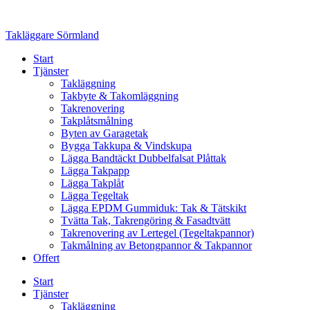
Skip
to
Takläggare Sörmland
content
Start
Tjänster
Takläggning
Takbyte & Takomläggning
Takrenovering
Takplåtsmålning
Byten av Garagetak
Bygga Takkupa & Vindskupa
Lägga Bandtäckt Dubbelfalsat Plåttak
Lägga Takpapp
Lägga Takplåt
Lägga Tegeltak
Lägga EPDM Gummiduk: Tak & Tätskikt
Tvätta Tak, Takrengöring & Fasadtvätt
Takrenovering av Lertegel (Tegeltakpannor)
Takmålning av Betongpannor & Takpannor
Offert
Start
Tjänster
Takläggning