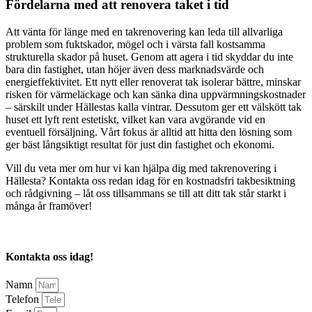
Fördelarna med att renovera taket i tid
Att vänta för länge med en takrenovering kan leda till allvarliga
problem som fuktskador, mögel och i värsta fall kostsamma
strukturella skador på huset. Genom att agera i tid skyddar du inte
bara din fastighet, utan höjer även dess marknadsvärde och
energieffektivitet. Ett nytt eller renoverat tak isolerar bättre, minskar
risken för värmeläckage och kan sänka dina uppvärmningskostnader
– särskilt under Hällestas kalla vintrar. Dessutom ger ett välskött tak
huset ett lyft rent estetiskt, vilket kan vara avgörande vid en
eventuell försäljning. Vårt fokus är alltid att hitta den lösning som
ger bäst långsiktigt resultat för just din fastighet och ekonomi.
Vill du veta mer om hur vi kan hjälpa dig med takrenovering i
Hällesta? Kontakta oss redan idag för en kostnadsfri takbesiktning
och rådgivning – låt oss tillsammans se till att ditt tak står starkt i
många år framöver!
Kontakta oss idag!
Namn
Telefon