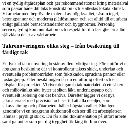
vi en tydlig åtgärdsplan och ger rekommendationer kring materialval
som passar både ditt taks konstruktion och Hällestas lokala klimat.
Vi arbetar med beprövade material av hög kvalitet, såsom tegel,
betongpannor och moderna plåtlösningar, och ser alltid till att arbeta
enligt gällande branschstandarder och byggnormer. Personlig
service, tydlig kommunikation och respekt för din fastighet är alltid
självklara delar av vårt arbete.
Takrenoveringens olika steg – från besiktning till
färdigt tak
En lyckad takrenovering består av flera viktiga steg. Först utför vi en
noggrann besiktning där vi kontrollerar takets skick, underlag och
eventuella problemområden som fuktskador, spruckna pannor eller
rostangrepp. Efter besiktningen får du en utförlig offert och en
tidsplan för projektet. Vi river det gamla takmaterialet på ett säkert
och miljövänligt sätt, byter ut sliten läkt, underlagspapp och
eventuellt isolering om det behövs. Därefter lägger vi det nya
takmaterialet med precision och ser till att alla detaljer, som
takavvattning och plåtarbeten, håller högsta kvalitet. Slutligen
genomför vi en noggrann slutkontroll och ser till att arbetsplatsen
lämnas i prydligt skick. Du får alltid dokumentation på utfört arbete
samt garantier som ger dig trygghet för lång tid framöver.