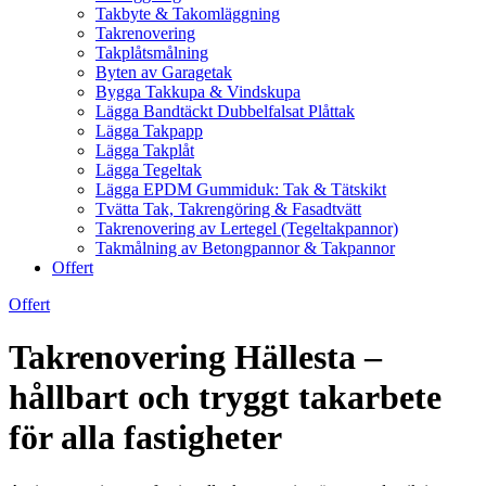
Takbyte & Takomläggning
Takrenovering
Takplåtsmålning
Byten av Garagetak
Bygga Takkupa & Vindskupa
Lägga Bandtäckt Dubbelfalsat Plåttak
Lägga Takpapp
Lägga Takplåt
Lägga Tegeltak
Lägga EPDM Gummiduk: Tak & Tätskikt
Tvätta Tak, Takrengöring & Fasadtvätt
Takrenovering av Lertegel (Tegeltakpannor)
Takmålning av Betongpannor & Takpannor
Offert
Offert
Takrenovering Hällesta –
hållbart och tryggt takarbete
för alla fastigheter