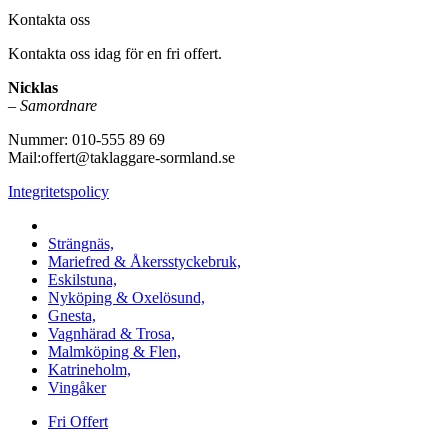
Kontakta oss
Kontakta oss idag för en fri offert.
Nicklas
–
Samordnare
Nummer: 010-555 89 69
Mail:offert@taklaggare-sormland.se
Integritetspolicy
Vi utför arbeten i b.la:
Strängnäs,
Mariefred & Åkersstyckebruk,
Eskilstuna,
Nyköping & Oxelösund,
Gnesta,
Vagnhärad & Trosa,
Malmköping & Flen,
Katrineholm,
Vingåker
Fri Offert