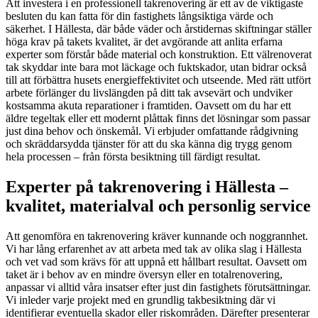
Att investera i en professionell takrenovering är ett av de viktigaste
besluten du kan fatta för din fastighets långsiktiga värde och
säkerhet. I Hällesta, där både väder och årstidernas skiftningar ställer
höga krav på takets kvalitet, är det avgörande att anlita erfarna
experter som förstår både material och konstruktion. Ett välrenoverat
tak skyddar inte bara mot läckage och fuktskador, utan bidrar också
till att förbättra husets energieffektivitet och utseende. Med rätt utfört
arbete förlänger du livslängden på ditt tak avsevärt och undviker
kostsamma akuta reparationer i framtiden. Oavsett om du har ett
äldre tegeltak eller ett modernt plåttak finns det lösningar som passar
just dina behov och önskemål. Vi erbjuder omfattande rådgivning
och skräddarsydda tjänster för att du ska känna dig trygg genom
hela processen – från första besiktning till färdigt resultat.
Experter på takrenovering i Hällesta –
kvalitet, materialval och personlig service
Att genomföra en takrenovering kräver kunnande och noggrannhet.
Vi har lång erfarenhet av att arbeta med tak av olika slag i Hällesta
och vet vad som krävs för att uppnå ett hållbart resultat. Oavsett om
taket är i behov av en mindre översyn eller en totalrenovering,
anpassar vi alltid våra insatser efter just din fastighets förutsättningar.
Vi inleder varje projekt med en grundlig takbesiktning där vi
identifierar eventuella skador eller riskområden. Därefter presenterar