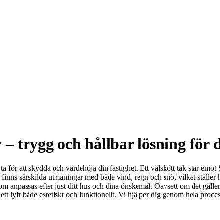
 trygg och hållbar lösning för d
n ta för att skydda och värdehöja din fastighet. Ett välskött tak står emo
y finns särskilda utmaningar med både vind, regn och snö, vilket ställer
om anpassas efter just ditt hus och dina önskemål. Oavsett om det gälle
ett lyft både estetiskt och funktionellt. Vi hjälper dig genom hela process