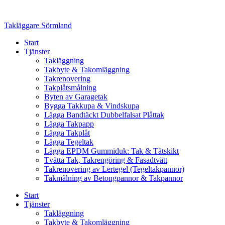
Skip
to
Takläggare Sörmland
content
Start
Tjänster
Takläggning
Takbyte & Takomläggning
Takrenovering
Takplåtsmålning
Byten av Garagetak
Bygga Takkupa & Vindskupa
Lägga Bandtäckt Dubbelfalsat Plåttak
Lägga Takpapp
Lägga Takplåt
Lägga Tegeltak
Lägga EPDM Gummiduk: Tak & Tätskikt
Tvätta Tak, Takrengöring & Fasadtvätt
Takrenovering av Lertegel (Tegeltakpannor)
Takmålning av Betongpannor & Takpannor
Start
Tjänster
Takläggning
Takbyte & Takomläggning