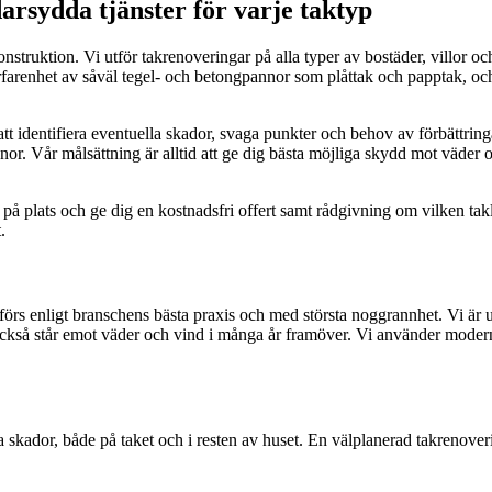
rsydda tjänster för varje taktyp
struktion. Vi utför takrenoveringar på alla typer av bostäder, villor och
erfarenhet av såväl tegel- och betongpannor som plåttak och papptak, och 
 identifiera eventuella skador, svaga punkter och behov av förbättringar.
or. Vår målsättning är alltid att ge dig bästa möjliga skydd mot väder 
å plats och ge dig en kostnadsfri offert samt rådgivning om vilken taklös
.
tförs enligt branschens bästa praxis och med största noggrannhet. Vi är 
an också står emot väder och vind i många år framöver. Vi använder moder
a skador, både på taket och i resten av huset. En välplanerad takrenover