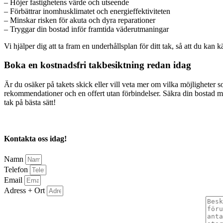
– Höjer fastighetens värde och utseende
– Förbättrar inomhusklimatet och energieffektiviteten
– Minskar risken för akuta och dyra reparationer
– Tryggar din bostad inför framtida väderutmaningar
Vi hjälper dig att ta fram en underhållsplan för ditt tak, så att du kan 
Boka en kostnadsfri takbesiktning redan idag
Är du osäker på takets skick eller vill veta mer om vilka möjligheter s
rekommendationer och en offert utan förbindelser. Säkra din bostad mot 
tak på bästa sätt!
Kontakta oss idag!
Namn
Telefon
Email
Adress + Ort