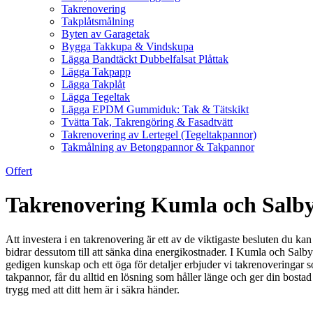
Takrenovering
Takplåtsmålning
Byten av Garagetak
Bygga Takkupa & Vindskupa
Lägga Bandtäckt Dubbelfalsat Plåttak
Lägga Takpapp
Lägga Takplåt
Lägga Tegeltak
Lägga EPDM Gummiduk: Tak & Tätskikt
Tvätta Tak, Takrengöring & Fasadtvätt
Takrenovering av Lertegel (Tegeltakpannor)
Takmålning av Betongpannor & Takpannor
Offert
Takrenovering Kumla och Salby –
Att investera i en takrenovering är ett av de viktigaste besluten du ka
bidrar dessutom till att sänka dina energikostnader. I Kumla och Salb
gedigen kunskap och ett öga för detaljer erbjuder vi takrenoveringar s
takpannor, får du alltid en lösning som håller länge och ger din bostad 
trygg med att ditt hem är i säkra händer.