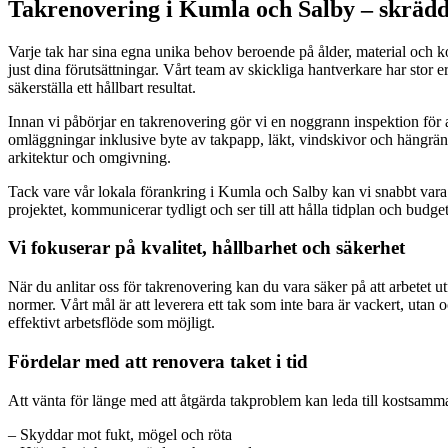
Takrenovering i Kumla och Salby – skrädda
Varje tak har sina egna unika behov beroende på ålder, material och kon
just dina förutsättningar. Vårt team av skickliga hantverkare har stor 
säkerställa ett hållbart resultat.
Innan vi påbörjar en takrenovering gör vi en noggrann inspektion för att
omläggningar inklusive byte av takpapp, läkt, vindskivor och hängränn
arkitektur och omgivning.
Tack vare vår lokala förankring i Kumla och Salby kan vi snabbt vara p
projektet, kommunicerar tydligt och ser till att hålla tidplan och budget
Vi fokuserar på kvalitet, hållbarhet och säkerhet
När du anlitar oss för takrenovering kan du vara säker på att arbetet u
normer. Vårt mål är att leverera ett tak som inte bara är vackert, ut
effektivt arbetsflöde som möjligt.
Fördelar med att renovera taket i tid
Att vänta för länge med att åtgärda takproblem kan leda till kostsamm
– Skyddar mot fukt, mögel och röta