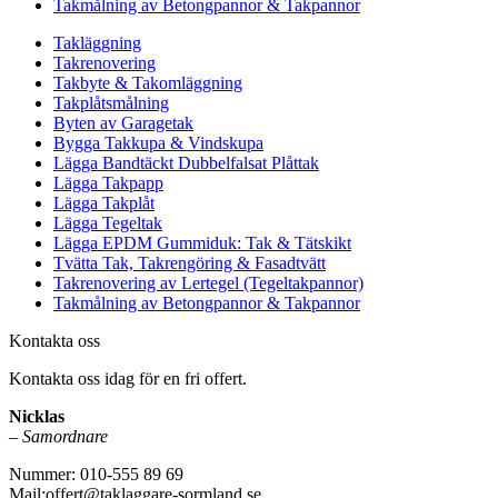
Takmålning av Betongpannor & Takpannor
Takläggning
Takrenovering
Takbyte & Takomläggning
Takplåtsmålning
Byten av Garagetak
Bygga Takkupa & Vindskupa
Lägga Bandtäckt Dubbelfalsat Plåttak
Lägga Takpapp
Lägga Takplåt
Lägga Tegeltak
Lägga EPDM Gummiduk: Tak & Tätskikt
Tvätta Tak, Takrengöring & Fasadtvätt
Takrenovering av Lertegel (Tegeltakpannor)
Takmålning av Betongpannor & Takpannor
Kontakta oss
Kontakta oss idag för en fri offert.
Nicklas
–
Samordnare
Nummer: 010-555 89 69
Mail:offert@taklaggare-sormland.se