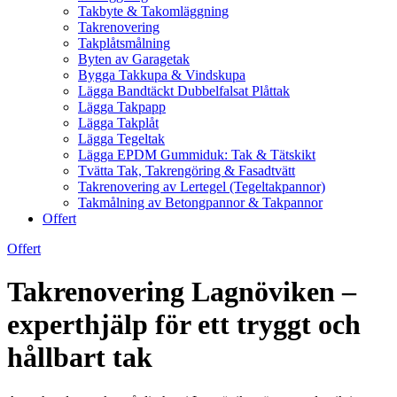
Takbyte & Takomläggning
Takrenovering
Takplåtsmålning
Byten av Garagetak
Bygga Takkupa & Vindskupa
Lägga Bandtäckt Dubbelfalsat Plåttak
Lägga Takpapp
Lägga Takplåt
Lägga Tegeltak
Lägga EPDM Gummiduk: Tak & Tätskikt
Tvätta Tak, Takrengöring & Fasadtvätt
Takrenovering av Lertegel (Tegeltakpannor)
Takmålning av Betongpannor & Takpannor
Offert
Offert
Takrenovering Lagnöviken –
experthjälp för ett tryggt och
hållbart tak