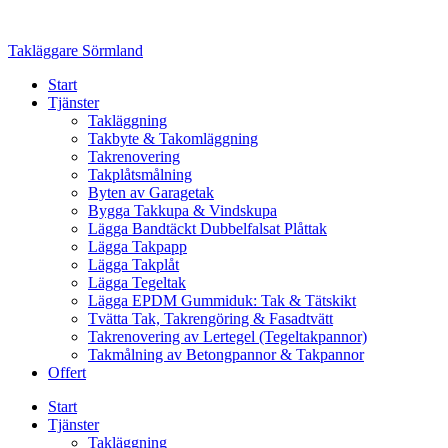
Skip
to
Takläggare Sörmland
content
Start
Tjänster
Takläggning
Takbyte & Takomläggning
Takrenovering
Takplåtsmålning
Byten av Garagetak
Bygga Takkupa & Vindskupa
Lägga Bandtäckt Dubbelfalsat Plåttak
Lägga Takpapp
Lägga Takplåt
Lägga Tegeltak
Lägga EPDM Gummiduk: Tak & Tätskikt
Tvätta Tak, Takrengöring & Fasadtvätt
Takrenovering av Lertegel (Tegeltakpannor)
Takmålning av Betongpannor & Takpannor
Offert
Start
Tjänster
Takläggning