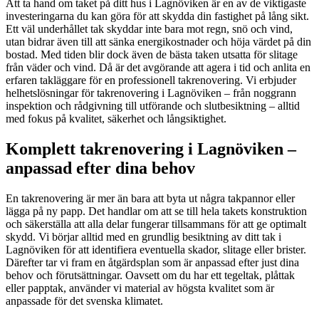
Att ta hand om taket på ditt hus i Lagnöviken är en av de viktigaste
investeringarna du kan göra för att skydda din fastighet på lång sikt.
Ett väl underhållet tak skyddar inte bara mot regn, snö och vind,
utan bidrar även till att sänka energikostnader och höja värdet på din
bostad. Med tiden blir dock även de bästa taken utsatta för slitage
från väder och vind. Då är det avgörande att agera i tid och anlita en
erfaren takläggare för en professionell takrenovering. Vi erbjuder
helhetslösningar för takrenovering i Lagnöviken – från noggrann
inspektion och rådgivning till utförande och slutbesiktning – alltid
med fokus på kvalitet, säkerhet och långsiktighet.
Komplett takrenovering i Lagnöviken –
anpassad efter dina behov
En takrenovering är mer än bara att byta ut några takpannor eller
lägga på ny papp. Det handlar om att se till hela takets konstruktion
och säkerställa att alla delar fungerar tillsammans för att ge optimalt
skydd. Vi börjar alltid med en grundlig besiktning av ditt tak i
Lagnöviken för att identifiera eventuella skador, slitage eller brister.
Därefter tar vi fram en åtgärdsplan som är anpassad efter just dina
behov och förutsättningar. Oavsett om du har ett tegeltak, plåttak
eller papptak, använder vi material av högsta kvalitet som är
anpassade för det svenska klimatet.