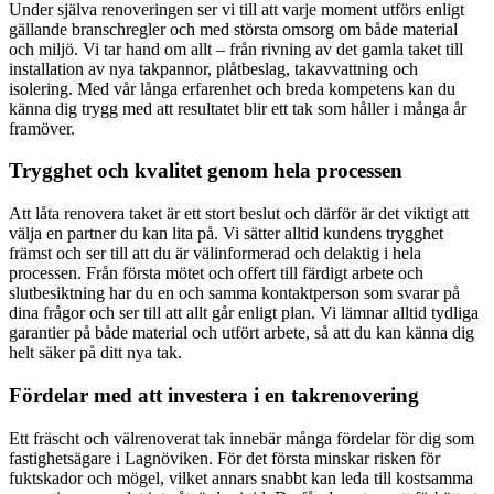
Under själva renoveringen ser vi till att varje moment utförs enligt
gällande branschregler och med största omsorg om både material
och miljö. Vi tar hand om allt – från rivning av det gamla taket till
installation av nya takpannor, plåtbeslag, takavvattning och
isolering. Med vår långa erfarenhet och breda kompetens kan du
känna dig trygg med att resultatet blir ett tak som håller i många år
framöver.
Trygghet och kvalitet genom hela processen
Att låta renovera taket är ett stort beslut och därför är det viktigt att
välja en partner du kan lita på. Vi sätter alltid kundens trygghet
främst och ser till att du är välinformerad och delaktig i hela
processen. Från första mötet och offert till färdigt arbete och
slutbesiktning har du en och samma kontaktperson som svarar på
dina frågor och ser till att allt går enligt plan. Vi lämnar alltid tydliga
garantier på både material och utfört arbete, så att du kan känna dig
helt säker på ditt nya tak.
Fördelar med att investera i en takrenovering
Ett fräscht och välrenoverat tak innebär många fördelar för dig som
fastighetsägare i Lagnöviken. För det första minskar risken för
fuktskador och mögel, vilket annars snabbt kan leda till kostsamma