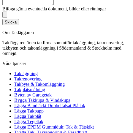
Bifoga gärna eventuella dokument, bilder eller ritningar
Skicka
Om Takläggaren
Takläggaren är en takfirma som utför takläggning, takrenovering,
takbyten och takomläggning i Södermanland & Stockholm med
omnejd.
Våra tjänster
Takläggning
Takrenovering
Takbyte & Takomläggning
Takplåtsmålning
Byten av Garagetak
Bygga Takkupa & Vindskupa
Lägga Bandtäckt Dubbelfalsat Plåttak
Lägga Takpapp
Lägga Takplåt
Lägga Tegeltak
Lägga EPDM Gummiduk: Tak & Tätskikt
Tvätta Tak, Takrengöring & Fasadtvätt