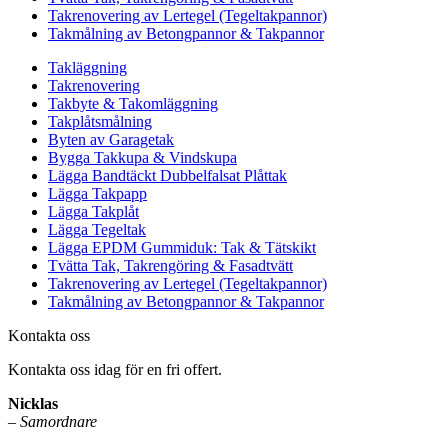
Takrenovering av Lertegel (Tegeltakpannor)
Takmålning av Betongpannor & Takpannor
Takläggning
Takrenovering
Takbyte & Takomläggning
Takplåtsmålning
Byten av Garagetak
Bygga Takkupa & Vindskupa
Lägga Bandtäckt Dubbelfalsat Plåttak
Lägga Takpapp
Lägga Takplåt
Lägga Tegeltak
Lägga EPDM Gummiduk: Tak & Tätskikt
Tvätta Tak, Takrengöring & Fasadtvätt
Takrenovering av Lertegel (Tegeltakpannor)
Takmålning av Betongpannor & Takpannor
Kontakta oss
Kontakta oss idag för en fri offert.
Nicklas
–
Samordnare