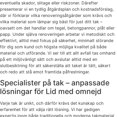
eventuella skador, slitage eller riskzoner. Därefter
presenterar vi en tydlig åtgärdsplan och kostnadsförslag,
där vi förklarar vilka renoveringsåtgärder som krävs och
vilka material som lämpar sig bäst för just ditt tak –
oavsett om det handlar om tegel, betongpannor, plåt eller
papp. Under själva renoveringen arbetar vi metodiskt och
effektivt, alltid med fokus på säkerhet, minimalt störande
för dig som kund och högsta möjliga kvalitet på både
material och utförande. Vi ser till att allt avfall tas omhand
på ett miljövänligt sätt och avslutar alltid med en
slutbesiktning för att säkerställa att taket är tätt, säkert
och redo att stå emot framtida påfrestningar.
Specialister på tak – anpassade
lösningar för Lid med omnejd
Varje tak är unikt, och därför krävs det kunskap och
erfarenhet för att välja rätt lösning. Vi har gedigen
expertis inom både traditionella och moderna takmaterial