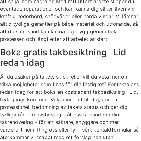
att sälja inom några år. Med rätt utfört arbete slipper du
oväntade reparationer och kan känna dig säker även vid
kraftig nederbörd, snöoväder eller hårda vindar. Vi lämnar
alltid tydliga garantier på både material och utförande, så
att du som kund kan känna dig trygg genom hela
processen och långt efter att arbetet är klart.
Boka gratis takbesiktning i Lid
redan idag
Är du osäker på takets skick, eller vill du veta mer om
vilka möjligheter som finns för din fastighet? Kontakta oss
redan idag för att boka en kostnadsfri takbesiktning i Lid,
Nyköpings kommun. Vi kommer ut till dig, gör en
professionell bedömning av takets status och ger dig
tydliga råd om nästa steg. Låt oss ta hand om din
takrenovering – för ett säkrare, snyggare och mer
värdefullt hem. Ring oss eller fyll i vårt kontaktformulär så
återkommer vi snabbt med ett förslag helt utan