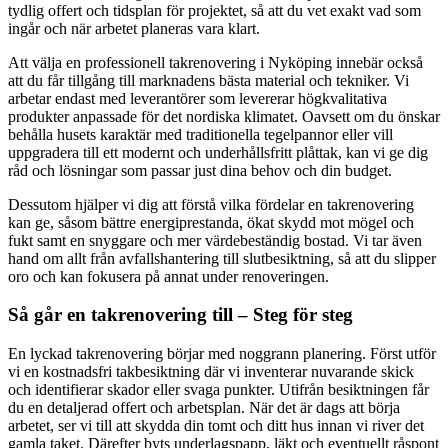
tydlig offert och tidsplan för projektet, så att du vet exakt vad som
ingår och när arbetet planeras vara klart.
Att välja en professionell takrenovering i Nyköping innebär också
att du får tillgång till marknadens bästa material och tekniker. Vi
arbetar endast med leverantörer som levererar högkvalitativa
produkter anpassade för det nordiska klimatet. Oavsett om du önskar
behålla husets karaktär med traditionella tegelpannor eller vill
uppgradera till ett modernt och underhållsfritt plåttak, kan vi ge dig
råd och lösningar som passar just dina behov och din budget.
Dessutom hjälper vi dig att förstå vilka fördelar en takrenovering
kan ge, såsom bättre energiprestanda, ökat skydd mot mögel och
fukt samt en snyggare och mer värdebeständig bostad. Vi tar även
hand om allt från avfallshantering till slutbesiktning, så att du slipper
oro och kan fokusera på annat under renoveringen.
Så går en takrenovering till – Steg för steg
En lyckad takrenovering börjar med noggrann planering. Först utför
vi en kostnadsfri takbesiktning där vi inventerar nuvarande skick
och identifierar skador eller svaga punkter. Utifrån besiktningen får
du en detaljerad offert och arbetsplan. När det är dags att börja
arbetet, ser vi till att skydda din tomt och ditt hus innan vi river det
gamla taket. Därefter byts underlagspapp, läkt och eventuellt råspont