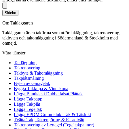
Skicka
Om Takläggaren
Takläggaren är en takfirma som utför takläggning, takrenovering,
takbyten och takomläggning i Södermanland & Stockholm med
omnejd.
Våra tjänster
Takläggning
Takrenovering
Takbyte & Takomläggning
Takplåtsmålning
Byten av Garagetak
Bygga Takkupa & Vindskupa
Lägga Bandtäckt Dubbelfalsat Plåttak
Lägga Takpapp
Lägga Takplåt
Lägga Tegeltak
Lägga EPDM Gummiduk: Tak & Tätskikt
Tvätta Tak, Takrengöring & Fasadtvätt
Takrenovering av Lertegel (Tegeltakpannor)