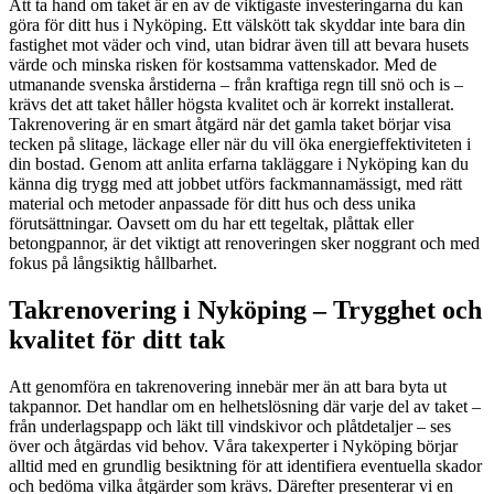
Att ta hand om taket är en av de viktigaste investeringarna du kan
göra för ditt hus i Nyköping. Ett välskött tak skyddar inte bara din
fastighet mot väder och vind, utan bidrar även till att bevara husets
värde och minska risken för kostsamma vattenskador. Med de
utmanande svenska årstiderna – från kraftiga regn till snö och is –
krävs det att taket håller högsta kvalitet och är korrekt installerat.
Takrenovering är en smart åtgärd när det gamla taket börjar visa
tecken på slitage, läckage eller när du vill öka energieffektiviteten i
din bostad. Genom att anlita erfarna takläggare i Nyköping kan du
känna dig trygg med att jobbet utförs fackmannamässigt, med rätt
material och metoder anpassade för ditt hus och dess unika
förutsättningar. Oavsett om du har ett tegeltak, plåttak eller
betongpannor, är det viktigt att renoveringen sker noggrant och med
fokus på långsiktig hållbarhet.
Takrenovering i Nyköping – Trygghet och
kvalitet för ditt tak
Att genomföra en takrenovering innebär mer än att bara byta ut
takpannor. Det handlar om en helhetslösning där varje del av taket –
från underlagspapp och läkt till vindskivor och plåtdetaljer – ses
över och åtgärdas vid behov. Våra takexperter i Nyköping börjar
alltid med en grundlig besiktning för att identifiera eventuella skador
och bedöma vilka åtgärder som krävs. Därefter presenterar vi en