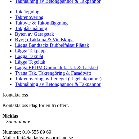
Takmålning av Betongpannor & Takpannor
Takläggning
Takrenovering
Takbyte & Takomläggning
Takplåtsmålning
Byten av Garagetak
Bygga Takkupa & Vindskupa
Lägga Bandtäckt Dubbelfalsat Plåttak
Lägga Takpapp
Lägga Takplåt
Lägga Tegeltak
Lägga EPDM Gummiduk: Tak & Tätskikt
Tvätta Tak, Takrengöring & Fasadtvätt
Takrenovering av Lertegel (Tegeltakpannor)
Takmålning av Betongpannor & Takpannor
Kontakta oss
Kontakta oss idag för en fri offert.
Nicklas
–
Samordnare
Nummer: 010-555 89 69
Mail:offert@taklaggare-sormland.se