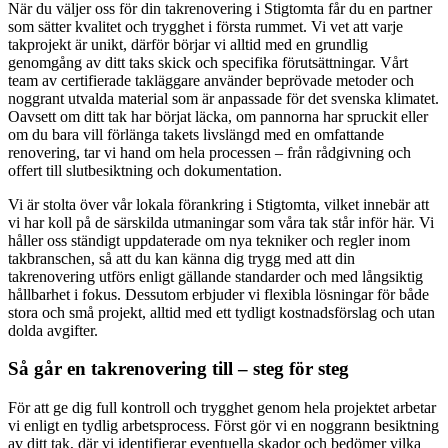
När du väljer oss för din takrenovering i Stigtomta får du en partner
som sätter kvalitet och trygghet i första rummet. Vi vet att varje
takprojekt är unikt, därför börjar vi alltid med en grundlig
genomgång av ditt taks skick och specifika förutsättningar. Vårt
team av certifierade takläggare använder beprövade metoder och
noggrant utvalda material som är anpassade för det svenska klimatet.
Oavsett om ditt tak har börjat läcka, om pannorna har spruckit eller
om du bara vill förlänga takets livslängd med en omfattande
renovering, tar vi hand om hela processen – från rådgivning och
offert till slutbesiktning och dokumentation.
Vi är stolta över vår lokala förankring i Stigtomta, vilket innebär att
vi har koll på de särskilda utmaningar som våra tak står inför här. Vi
håller oss ständigt uppdaterade om nya tekniker och regler inom
takbranschen, så att du kan känna dig trygg med att din
takrenovering utförs enligt gällande standarder och med långsiktig
hållbarhet i fokus. Dessutom erbjuder vi flexibla lösningar för både
stora och små projekt, alltid med ett tydligt kostnadsförslag och utan
dolda avgifter.
Så går en takrenovering till – steg för steg
För att ge dig full kontroll och trygghet genom hela projektet arbetar
vi enligt en tydlig arbetsprocess. Först gör vi en noggrann besiktning
av ditt tak, där vi identifierar eventuella skador och bedömer vilka