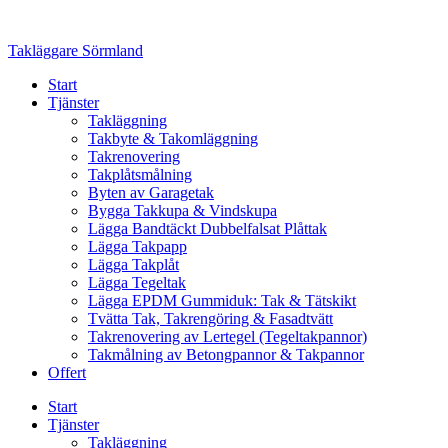
Skip
to
Takläggare Sörmland
content
Start
Tjänster
Takläggning
Takbyte & Takomläggning
Takrenovering
Takplåtsmålning
Byten av Garagetak
Bygga Takkupa & Vindskupa
Lägga Bandtäckt Dubbelfalsat Plåttak
Lägga Takpapp
Lägga Takplåt
Lägga Tegeltak
Lägga EPDM Gummiduk: Tak & Tätskikt
Tvätta Tak, Takrengöring & Fasadtvätt
Takrenovering av Lertegel (Tegeltakpannor)
Takmålning av Betongpannor & Takpannor
Offert
Start
Tjänster
Takläggning