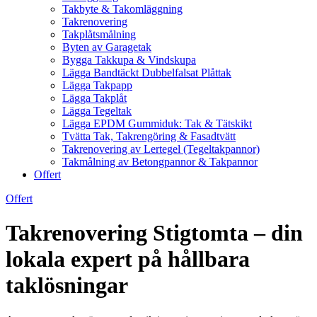
Takbyte & Takomläggning
Takrenovering
Takplåtsmålning
Byten av Garagetak
Bygga Takkupa & Vindskupa
Lägga Bandtäckt Dubbelfalsat Plåttak
Lägga Takpapp
Lägga Takplåt
Lägga Tegeltak
Lägga EPDM Gummiduk: Tak & Tätskikt
Tvätta Tak, Takrengöring & Fasadtvätt
Takrenovering av Lertegel (Tegeltakpannor)
Takmålning av Betongpannor & Takpannor
Offert
Offert
Takrenovering Stigtomta – din
lokala expert på hållbara
taklösningar