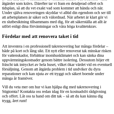
åtgärder som krävs. Därefter tar vi fram en detaljerad offert och
tidsplan, så att du vet exakt vad som kommer att hända och när.
Under själva renoveringen skyddar vi alltid din egendom och ser till
att arbetsplatsen är säker och välordnad. När arbetet är klart gör vi
en slutbesiktning tillsammans med dig, för att säkerställa att allt är
utfört enligt dina förväntningar och våra höga kvalitetskrav.
Fördelar med att renovera taket i tid
Att investera i en professionell takrenovering har många fördelar –
både på kort och lång sikt. Ett nytt eller renoverat tak minskar risken
för vattenskador, förbättrar inomhusklimatet och kan sänka dina
uppvärmningskostnader genom bättre isolering. Dessutom höjer ett
fräscht tak intrycket av hela huset, vilket ökar värdet vid en eventuell
försäljning. Genom att åtgärda problem i tid undviker du dyra
reparationer och kan njuta av ett tryggt och säkert boende under
många år framöver.
Vill du veta mer om hur vi kan hjälpa dig med takrenovering i
Stigtomta? Kontakta oss redan idag för en kostnadsfri rådgivning
och offert. Låt oss ta hand om ditt tak – så att du kan känna dig
trygg, året runt!