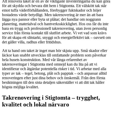
Att renovera taket är en av de viktigaste investeringarna du kan göra
för att skydda och bevara ditt hem i Stigtomta. Ett välskött tak står
emot tuffa väderförhållanden, förebygger fuktskador och höjer
bostadens värde betydligt. Men takrenovering är mer än att bara
lägga nya pannor eller byta ut plåtar; det handlar om noggrann
planering, materialval och hantverksskicklighet. Hos oss får du inte
bara en trygg och professionell takrenovering, utan även personlig
service från första kontakt till slutfört arbete. Vi vet vad som krävs
för att skapa ett slitstarkt, snyggt och energieffektivt tak – oavsett om
det gäller villa, radhus eller fritidshus.
Att ta hand om taket är inget man bör skjuta upp. Små skador eller
läckor kan snabbt utvecklas till omfattande problem som påverkar
hela husets konstruktion. Med vår långa erfarenhet av
takrenoveringar i Stigtomta med omnejd kan du lita på att vi
identifierar och åtgärdar potentiella risker i tid. Vi arbetar med alla
typer av tak – tegel, betong, plåt och papptak – och anpassar alltid
renoveringen efter just dina behov och önskemål. Från den första
besiktningen till den sista detaljen säkerställer vi att ditt tak håller
högsta möjliga kvalitet.
Takrenovering i Stigtomta – trygghet,
kvalitet och lokal närvaro