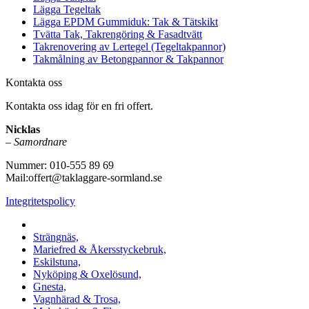
Lägga Tegeltak
Lägga EPDM Gummiduk: Tak & Tätskikt
Tvätta Tak, Takrengöring & Fasadtvätt
Takrenovering av Lertegel (Tegeltakpannor)
Takmålning av Betongpannor & Takpannor
Kontakta oss
Kontakta oss idag för en fri offert.
Nicklas
–
Samordnare
Nummer: 010-555 89 69
Mail:offert@taklaggare-sormland.se
Integritetspolicy
Vi utför arbeten i b.la:
Strängnäs,
Mariefred & Åkersstyckebruk,
Eskilstuna,
Nyköping & Oxelösund,
Gnesta,
Vagnhärad & Trosa,