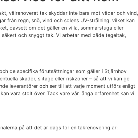
iskt, välrenoverat tak skyddar inte bara mot väder och vind,
gar från regn, snö, vind och solens UV-strålning, vilket kan
t, oavsett om det gäller en villa, sommarstuga eller
t, säkert och snyggt tak. Vi arbetar med både tegeltak,
ch de specifika förutsättningar som gäller i Stjärnhov
tuella skador, slitage eller riskzoner – så att vi kan ge
de leverantörer och ser till att varje moment utförs enligt
 kan vara stolt över. Tack vare vår långa erfarenhet kan vi
gnalerna på att det är dags för en takrenovering är: