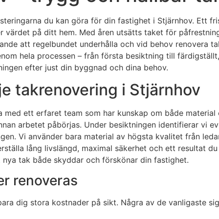
teringarna du kan göra för din fastighet i Stjärnhov. Ett fr
er värdet på ditt hem. Med åren utsätts taket för påfrestnin
nde att regelbundet underhålla och vid behov renovera take
nom hela processen – från första besiktning till färdigställ
ningen efter just din byggnad och dina behov.
je takrenovering i Stjärnhov
eta med ett erfaret team som har kunskap om både material o
an arbetet påbörjas. Under besiktningen identifierar vi even
gen. Vi använder bara material av högsta kvalitet från ledan
rställa lång livslängd, maximal säkerhet och ett resultat du
tt nya tak både skyddar och förskönar din fastighet.
er renoveras
 spara dig stora kostnader på sikt. Några av de vanligaste si