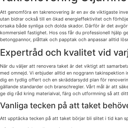
Att genomföra en takrenovering är en av de viktigaste inves
utan bidrar också till en ökad energieffektivitet och förhöj
orsaka både synliga och dolda skador. Därför är det avgöra
kommersiell fastighet. Hos oss får du professionell hjälp ge
betongpannor, plåttak och papptak och anpassar alltid lös
Expertråd och kvalitet vid var
När du väljer att renovera taket är det viktigt att samarb
med omnejd. Vi erbjuder alltid en noggrann takinspektion inn
dig en tydlig offert och en skräddarsydd plan för renoverin
gällande standarder och branschregler. Vårt mål är att säke
ge dig råd kring materialval, färg och utformning så att di
Vanliga tecken på att taket behöv
Att upptäcka tecken på att taket börjar bli slitet i tid kan