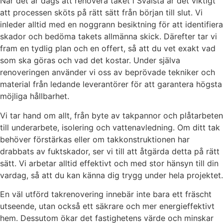
När det är dags att renovera taket i Svalsta är det viktigt
att processen sköts på rätt sätt från början till slut. Vi
inleder alltid med en noggrann besiktning för att identifiera
skador och bedöma takets allmänna skick. Därefter tar vi
fram en tydlig plan och en offert, så att du vet exakt vad
som ska göras och vad det kostar. Under själva
renoveringen använder vi oss av beprövade tekniker och
material från ledande leverantörer för att garantera högsta
möjliga hållbarhet.
Vi tar hand om allt, från byte av takpannor och plåtarbeten
till underarbete, isolering och vattenavledning. Om ditt tak
behöver förstärkas eller om takkonstruktionen har
drabbats av fuktskador, ser vi till att åtgärda detta på rätt
sätt. Vi arbetar alltid effektivt och med stor hänsyn till din
vardag, så att du kan känna dig trygg under hela projektet.
En väl utförd takrenovering innebär inte bara ett fräscht
utseende, utan också ett säkrare och mer energieffektivt
hem. Dessutom ökar det fastighetens värde och minskar