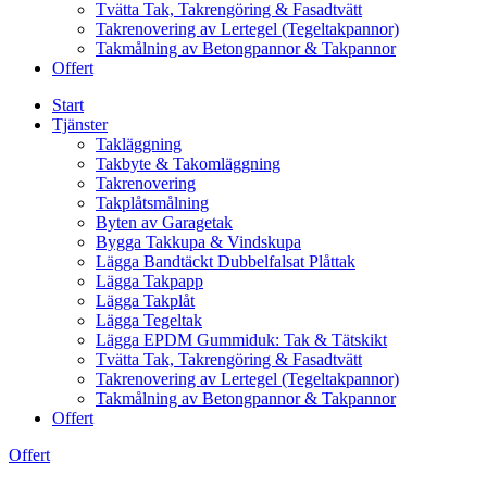
Tvätta Tak, Takrengöring & Fasadtvätt
Takrenovering av Lertegel (Tegeltakpannor)
Takmålning av Betongpannor & Takpannor
Offert
Start
Tjänster
Takläggning
Takbyte & Takomläggning
Takrenovering
Takplåtsmålning
Byten av Garagetak
Bygga Takkupa & Vindskupa
Lägga Bandtäckt Dubbelfalsat Plåttak
Lägga Takpapp
Lägga Takplåt
Lägga Tegeltak
Lägga EPDM Gummiduk: Tak & Tätskikt
Tvätta Tak, Takrengöring & Fasadtvätt
Takrenovering av Lertegel (Tegeltakpannor)
Takmålning av Betongpannor & Takpannor
Offert
Offert