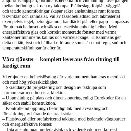
ångbroms/ångspärr, obrutna isolerskikt och vindtätning i övergången
mellan befintligt tak och ny takkupa. Plåtbeslag, fotplåt, väggplåt
och tätade genomföringar skapar säkra anslutningar runt fönster,
takvinklar och ränndalar. Val av fasadbeklädnad och takmaterial –
exempelvis tegel, betongpannor, bandtäckt plåt eller papp – anpassas
för att matcha huset och säkra en estetiskt enhetlig helhet. Med
energieffektiva glas och korrekt monterade fönster med varma
kantzoner minimeras kallras och värmeläckage. Tillsammans ger
detta ett tätt, tyst och hållbart utförande som står emot regn, snö och
temperaturskiftningar år efter år.
Våra tjänster – komplett leverans från ritning till
färdigt rum
Vi erbjuder en helhetslösning där varje moment hanteras metodiskt
och med hög yrkesskicklighet:
– Skräddarsydd projektering och design av takkupa som
harmonierar med husets arkitektur.
– Uppmätning på plats och dimensionering enligt Eurokoder för en
säker och stabil konstruktion.
– Kontrollerad öppning i befintligt tak med avväxling och
förstärkning av bärande delar/takstolar.
– Platsbyggd eller prefabricerad takkupa med isolerade väggpartier
och energieffektiva fönster.
– Täta anslutningar, underlagstak och väderskydd med korrekt