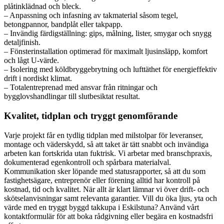
plåtinklädnad och bleck.
– Anpassning och infasning av takmaterial såsom tegel,
betongpannor, bandplåt eller takpapp.
– Invändig färdigställning: gips, målning, lister, smygar och snygg
detaljfinish.
– Fönsterinstallation optimerad för maximalt ljusinsläpp, komfort
och lågt U-värde.
– Isolering med köldbryggebrytning och lufttäthet för energieffektiv
drift i nordiskt klimat.
– Totalentreprenad med ansvar från ritningar och
bygglovshandlingar till slutbesiktat resultat.
Kvalitet, tidplan och tryggt genomförande
Varje projekt får en tydlig tidplan med milstolpar för leveranser,
montage och väderskydd, så att taket är tätt snabbt och invändiga
arbeten kan fortskrida utan fuktrisk. Vi arbetar med branschpraxis,
dokumenterad egenkontroll och spårbara materialval.
Kommunikation sker löpande med statusrapporter, så att du som
fastighetsägare, entreprenör eller förening alltid har kontroll på
kostnad, tid och kvalitet. När allt är klart lämnar vi över drift- och
skötselanvisningar samt relevanta garantier. Vill du öka ljus, yta och
värde med en tryggt byggd takkupa i Eskilstuna? Använd vårt
kontaktformulär för att boka rådgivning eller begära en kostnadsfri