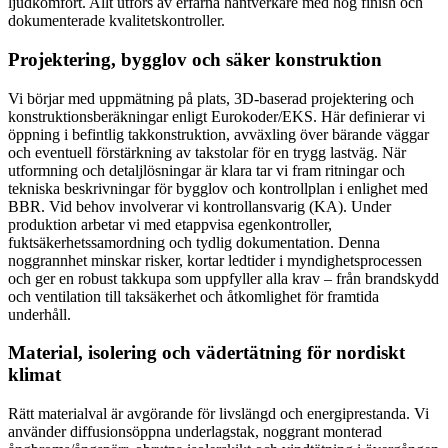
ljudkomfort. Allt utförs av erfarna hantverkare med hög finish och
dokumenterade kvalitetskontroller.
Projektering, bygglov och säker konstruktion
Vi börjar med uppmätning på plats, 3D-baserad projektering och
konstruktionsberäkningar enligt Eurokoder/EKS. Här definierar vi
öppning i befintlig takkonstruktion, avväxling över bärande väggar
och eventuell förstärkning av takstolar för en trygg lastväg. När
utformning och detaljlösningar är klara tar vi fram ritningar och
tekniska beskrivningar för bygglov och kontrollplan i enlighet med
BBR. Vid behov involverar vi kontrollansvarig (KA). Under
produktion arbetar vi med etappvisa egenkontroller,
fuktsäkerhetssamordning och tydlig dokumentation. Denna
noggrannhet minskar risker, kortar ledtider i myndighetsprocessen
och ger en robust takkupa som uppfyller alla krav – från brandskydd
och ventilation till taksäkerhet och åtkomlighet för framtida
underhåll.
Material, isolering och vädertätning för nordiskt
klimat
Rätt materialval är avgörande för livslängd och energiprestanda. Vi
använder diffusionsöppna underlagstak, noggrant monterad