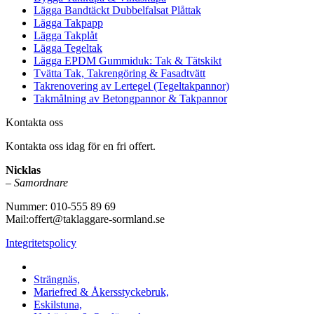
Lägga Bandtäckt Dubbelfalsat Plåttak
Lägga Takpapp
Lägga Takplåt
Lägga Tegeltak
Lägga EPDM Gummiduk: Tak & Tätskikt
Tvätta Tak, Takrengöring & Fasadtvätt
Takrenovering av Lertegel (Tegeltakpannor)
Takmålning av Betongpannor & Takpannor
Kontakta oss
Kontakta oss idag för en fri offert.
Nicklas
–
Samordnare
Nummer: 010-555 89 69
Mail:offert@taklaggare-sormland.se
Integritetspolicy
Vi utför arbeten i b.la:
Strängnäs,
Mariefred & Åkersstyckebruk,
Eskilstuna,