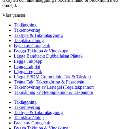
takbyten och takomläggning i Södermanland & Stockholm med
omnejd.
Våra tjänster
Takläggning
Takrenovering
Takbyte & Takomläggning
Takplåtsmålning
Byten av Garagetak
Bygga Takkupa & Vindskupa
Lägga Bandtäckt Dubbelfalsat Plåttak
Lägga Takpapp
Lägga Takplåt
Lägga Tegeltak
Lägga EPDM Gummiduk: Tak & Tätskikt
Tvätta Tak, Takrengöring & Fasadtvätt
Takrenovering av Lertegel (Tegeltakpannor)
Takmålning av Betongpannor & Takpannor
Takläggning
Takrenovering
Takbyte & Takomläggning
Takplåtsmålning
Byten av Garagetak
Bygga Takkupa & Vindskupa