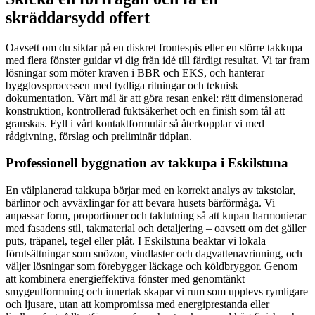
skräddarsydd offert
Oavsett om du siktar på en diskret frontespis eller en större takkupa
med flera fönster guidar vi dig från idé till färdigt resultat. Vi tar fram
lösningar som möter kraven i BBR och EKS, och hanterar
bygglovsprocessen med tydliga ritningar och teknisk
dokumentation. Vårt mål är att göra resan enkel: rätt dimensionerad
konstruktion, kontrollerad fuktsäkerhet och en finish som tål att
granskas. Fyll i vårt kontaktformulär så återkopplar vi med
rådgivning, förslag och preliminär tidplan.
Professionell byggnation av takkupa i Eskilstuna
En välplanerad takkupa börjar med en korrekt analys av takstolar,
bärlinor och avväxlingar för att bevara husets bärförmåga. Vi
anpassar form, proportioner och taklutning så att kupan harmonierar
med fasadens stil, takmaterial och detaljering – oavsett om det gäller
puts, träpanel, tegel eller plåt. I Eskilstuna beaktar vi lokala
förutsättningar som snözon, vindlaster och dagvattenavrinning, och
väljer lösningar som förebygger läckage och köldbryggor. Genom
att kombinera energieffektiva fönster med genomtänkt
smygeutformning och innertak skapar vi rum som upplevs rymligare
och ljusare, utan att kompromissa med energiprestanda eller