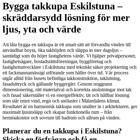
Bygga takkupa Eskilstuna –
skräddarsydd lösning för mer
ljus, yta och värde
Att låta bygga en takkupa är ett smart sätt att förvandla vinden till
användbar boyta, öka takhöjden och släppa in mer dagsljus –
samtidigt som du höjer fastighetens värde. Vi hjälper privatpersoner,
fastighetsägare, bostadsrättsföreningar, byggföretag och
fastighetsutvecklare i Eskilstuna med tekniskt säker projektering och
ett fackmannamässigt utförande som håller över tid. Vår process
utgår alltid från husets befintliga takkonstruktion, taklutning,
fasaduttryck och gällande byggregler. Genom noggrann
dimensionering, rätt materialval och korrekta anslutningar mot tak
och fasad säkerställer vi en energieffektiv, tät och hållbar lösning
som står emot vind, regn och snölaster i Mälardalens klimat.
Resultatet är en harmonisk takkupa som smälter in i arkitekturen, ger
maximalt ljusinsläpp och skapar funktionella rum – från
hemmakontor och sovrum till badrum och allrum på vinden.
Planerar du en takkupa i Eskilstuna?
Skicka en förfrågan och få en