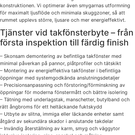
konstruktionen. Vi optimerar även smygarnas utformning
för maximalt ljusflöde och minimala skuggzoner, så att
rummet upplevs större, ljusare och mer energieffektivt.
Tjänster vid takfönsterbyte – från
första inspektion till färdig finish
– Skonsam demontering av befintliga takfönster med
minimal påverkan på pannor, plåtprofiler och tätskikt
– Montering av energieffektiva takfönster i befintliga
öppningar med systemgodkända anslutningsdetaljer
– Precisionsanpassning och förstoring/förminskning av
öppningar för moderna fönstermått och bättre isolering
– Tätning med underlagstak, manschetter, butylband och
rätt ångbroms för ett heltäckande fuktskydd
– Utbyte av slitna, immiga eller läckande enheter samt
åtgärd av sekundära skador i anslutande takdelar
– Invändig återställning av karm, smyg och väggytor