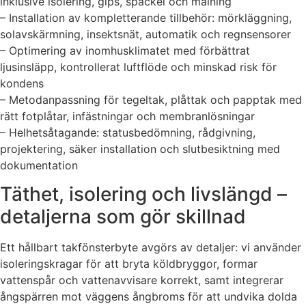
inklusive isolering, gips, spackel och målning
– Installation av kompletterande tillbehör: mörkläggning,
solavskärmning, insektsnät, automatik och regnsensorer
– Optimering av inomhusklimatet med förbättrat
ljusinsläpp, kontrollerat luftflöde och minskad risk för
kondens
– Metodanpassning för tegeltak, plåttak och papptak med
rätt fotplåtar, infästningar och membranlösningar
– Helhetsåtagande: statusbedömning, rådgivning,
projektering, säker installation och slutbesiktning med
dokumentation
Täthet, isolering och livslängd –
detaljerna som gör skillnad
Ett hållbart takfönsterbyte avgörs av detaljer: vi använder
isoleringskragar för att bryta köldbryggor, formar
vattenspår och vattenavvisare korrekt, samt integrerar
ångspärren mot väggens ångbroms för att undvika dolda