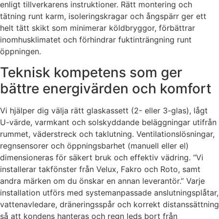
enligt tillverkarens instruktioner. Rätt montering och
tätning runt karm, isoleringskragar och ångspärr ger ett
helt tätt skikt som minimerar köldbryggor, förbättrar
inomhusklimatet och förhindrar fuktinträngning runt
öppningen.
Teknisk kompetens som ger
bättre energivärden och komfort
Vi hjälper dig välja rätt glaskassett (2- eller 3-glas), lågt
U-värde, varmkant och solskyddande beläggningar utifrån
rummet, väderstreck och taklutning. Ventilationslösningar,
regnsensorer och öppningsbarhet (manuell eller el)
dimensioneras för säkert bruk och effektiv vädring. “Vi
installerar takfönster från Velux, Fakro och Roto, samt
andra märken om du önskar en annan leverantör.” Varje
installation utförs med systemanpassade anslutningsplåtar,
vattenavledare, dräneringsspår och korrekt distanssättning
så att kondens hanteras och regn leds bort från