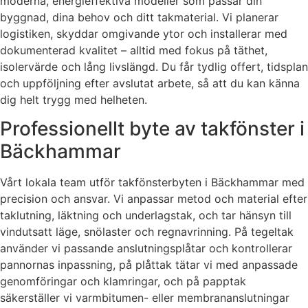
moderna, energieffektiva modeller som passar din
byggnad, dina behov och ditt takmaterial. Vi planerar
logistiken, skyddar omgivande ytor och installerar med
dokumenterad kvalitet – alltid med fokus på täthet,
isolervärde och lång livslängd. Du får tydlig offert, tidsplan
och uppföljning efter avslutat arbete, så att du kan känna
dig helt trygg med helheten.
Professionellt byte av takfönster i
Bäckhammar
Vårt lokala team utför takfönsterbyten i Bäckhammar med
precision och ansvar. Vi anpassar metod och material efter
taklutning, läktning och underlagstak, och tar hänsyn till
vindutsatt läge, snölaster och regnavrinning. På tegeltak
använder vi passande anslutningsplåtar och kontrollerar
pannornas inpassning, på plåttak tätar vi med anpassade
genomföringar och klamringar, och på papptak
säkerställer vi varmbitumen- eller membrananslutningar