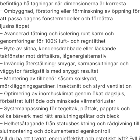
befintliga håltagningar när dimensionerna är korrekta
– Ombyggnad, förstoring eller förminskning av öppning för
att passa dagens fönstermodeller och förbättra
ljusinsläppet
– Avancerad tätning och isolering runt karm och
genomföringar för 100% luft- och regntäthet
– Byte av slitna, kondensdrabbade eller läckande
takfönster mot driftsäkra, lågenergialternativ
– Invändig återställning: smygar, karmanslutningar och
väggytor färdigställs med snyggt resultat
– Montering av tillbehör såsom solskydd,
mörkläggningsgardiner, insektsnät och styrd ventilation
– Optimering av inomhusklimat genom ökat dagsljus,
förbättrat luftflöde och minskade värmeförluster
– Systemanpassning för tegeltak, plåttak, papptak och
olika bärverk med rätt anslutningsplåtar och bleck
– Helhetsåtagande från statusbesiktning och rådgivning till
slutmontering och dokumenterad egenkontroll
Vill du ha ett tryggt, energieffektivt och estetiskt lyft? Fyll i