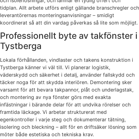
och isolerlösningar, och lämnar en tydlig offert och
tidplan. Allt arbete utförs enligt gällande branschregler och
leverantörernas monteringsanvisningar – smidigt
koordinerat så att din vardag påverkas så lite som möjligt.
Professionellt byte av takfönster i
Tystberga
Lokala förhållanden, vindlaster och takens konstruktion i
Tystberga känner vi väl till. Vi planerar logistik,
väderskydd och säkerhet i detalj, använder fallskydd och
täcker noga för att skydda interiören. Demontering sker
varsamt för att bevara takpannor, plåt och underlagstak,
och montering av nya fönster görs med exakta
infästningar i bärande delar för att undvika rörelser och
framtida läckage. Vi arbetar strukturerat med
egenkontroller i varje steg och dokumenterar tätning,
isolering och bleckning – allt för en driftsäker lösning som
möter både estetiska och tekniska krav.