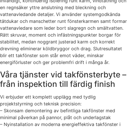
invändigt, kontinuerlig isolering runt karm, vindtätning och
en regnsäker yttre anslutning med bleckning och
vattenavledande detaljer. Vi använder systemgodkända
tätdukar och manschetter runt fönsterkarmen samt formar
vattenavledare som leder bort slagregn och smältvatten.
Rätt skruvar, moment och infästningspunkter borgar för
stabilitet, medan noggrant justerad karm och korrekt
drevning eliminerar köldbryggor och drag. Slutresultatet
blir ett takfönster som står emot väder, minskar
energiförluster och ger problemfri drift i många år.
Våra tjänster vid takfönsterbyte –
från inspektion till färdig finish
Vi erbjuder ett komplett upplägg med tydlig
projektstyrning och teknisk precision:
– Skonsam demontering av befintliga takfönster med
minimal påverkan på pannor, plåt och underlagstak
– Nyinstallation av moderna energieffektiva takfönster i