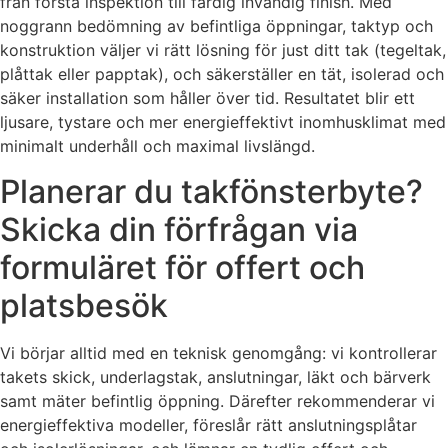
från första inspektion till färdig invändig finish. Med
noggrann bedömning av befintliga öppningar, taktyp och
konstruktion väljer vi rätt lösning för just ditt tak (tegeltak,
plåttak eller papptak), och säkerställer en tät, isolerad och
säker installation som håller över tid. Resultatet blir ett
ljusare, tystare och mer energieffektivt inomhusklimat med
minimalt underhåll och maximal livslängd.
Planerar du takfönsterbyte?
Skicka din förfrågan via
formuläret för offert och
platsbesök
Vi börjar alltid med en teknisk genomgång: vi kontrollerar
takets skick, underlagstak, anslutningar, läkt och bärverk
samt mäter befintlig öppning. Därefter rekommenderar vi
energieffektiva modeller, föreslår rätt anslutningsplåtar