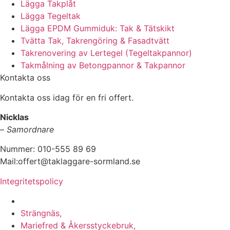
Lägga Takplåt
Lägga Tegeltak
Lägga EPDM Gummiduk: Tak & Tätskikt
Tvätta Tak, Takrengöring & Fasadtvätt
Takrenovering av Lertegel (Tegeltakpannor)
Takmålning av Betongpannor & Takpannor
Kontakta oss
Kontakta oss idag för en fri offert.
Nicklas
–
Samordnare
Nummer: 010-555 89 69
Mail:offert@taklaggare-sormland.se
Integritetspolicy
Vi utför arbeten i b.la:
Strängnäs,
Mariefred & Åkersstyckebruk,