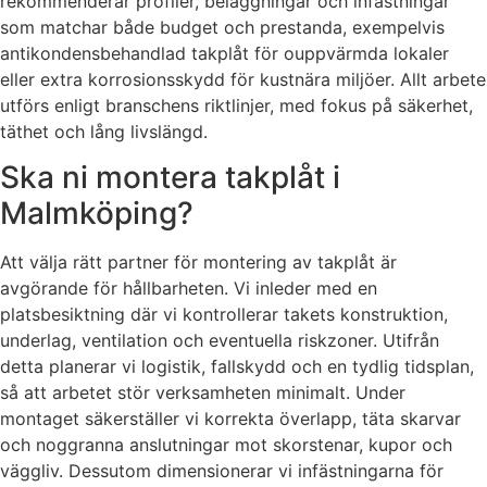
rekommenderar profiler, beläggningar och infästningar
som matchar både budget och prestanda, exempelvis
antikondensbehandlad takplåt för ouppvärmda lokaler
eller extra korrosionsskydd för kustnära miljöer. Allt arbete
utförs enligt branschens riktlinjer, med fokus på säkerhet,
täthet och lång livslängd.
Ska ni montera takplåt i
Malmköping?
Att välja rätt partner för montering av takplåt är
avgörande för hållbarheten. Vi inleder med en
platsbesiktning där vi kontrollerar takets konstruktion,
underlag, ventilation och eventuella riskzoner. Utifrån
detta planerar vi logistik, fallskydd och en tydlig tidsplan,
så att arbetet stör verksamheten minimalt. Under
montaget säkerställer vi korrekta överlapp, täta skarvar
och noggranna anslutningar mot skorstenar, kupor och
väggliv. Dessutom dimensionerar vi infästningarna för