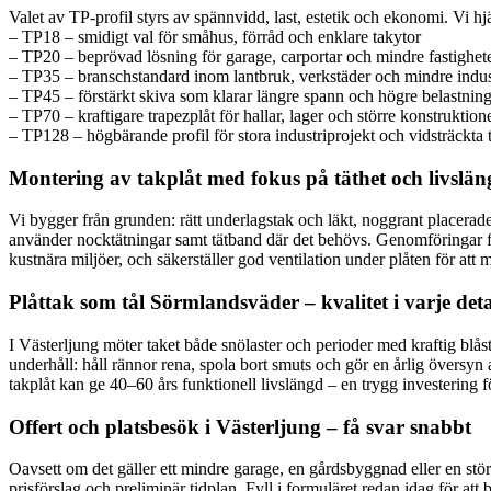
Valet av TP-profil styrs av spännvidd, last, estetik och ekonomi. Vi hjäl
– TP18 – smidigt val för småhus, förråd och enklare takytor
– TP20 – beprövad lösning för garage, carportar och mindre fastighet
– TP35 – branschstandard inom lantbruk, verkstäder och mindre indu
– TP45 – förstärkt skiva som klarar längre spann och högre belastnin
– TP70 – kraftigare trapezplåt för hallar, lager och större konstruktion
– TP128 – högbärande profil för stora industriprojekt och vidsträckta 
Montering av takplåt med fokus på täthet och livslä
Vi bygger från grunden: rätt underlagstak och läkt, noggrant placera
använder nocktätningar samt tätband där det behövs. Genomföringar för 
kustnära miljöer, och säkerställer god ventilation under plåten för att
Plåttak som tål Sörmlandsväder – kvalitet i varje deta
I Västerljung möter taket både snölaster och perioder med kraftig blås
underhåll: håll rännor rena, spola bort smuts och gör en årlig översyn
takplåt kan ge 40–60 års funktionell livslängd – en trygg investering 
Offert och platsbesök i Västerljung – få svar snabbt
Oavsett om det gäller ett mindre garage, en gårdsbyggnad eller en störr
prisförslag och preliminär tidplan. Fyll i formuläret redan idag för att