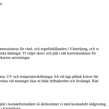
t:
mensioneras för vind- och regnförhållanden i Västerljung, och vi
a tätningar. Vi väljer skruv och plåt i rätt korrosionsklass för
erkarens anvisningar.
on, UV och temperaturskiftningar. Ett väl lagt plåttak kräver lite
 redan vid montaget ökar ni både driftsäkerhet och livslängd. Rätt
rojekt i kontaktformuläret så återkommer vi med kostnadsfri rådgivning,
 i Västerljung.