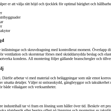
per er att välja rätt höjd och tjocklek för optimal bärighet och hållbarhe
er
stribyggnader
gar
er
takytor
ngd
de infästningar och skruvdragning med kontrollerat moment. Överlapp di
ventilation och skorstenar förses med skräddarsydda beslag och elastisk
 motverka kondens. All montering följer gällande branschregler och tillv
lj
t. Därför arbetar vi med material och beläggningar som står emot korrosi
 av utsatta detaljer. Väljer ni snörasskydd, gångbryggor och taksäkerhet
för både villaägare och verksamheter.
e industrihall tar vi fram en lösning som håller över tid. Beskriv ert p
 boka platsbesök eller begära offert på läggning och montering av takplåt