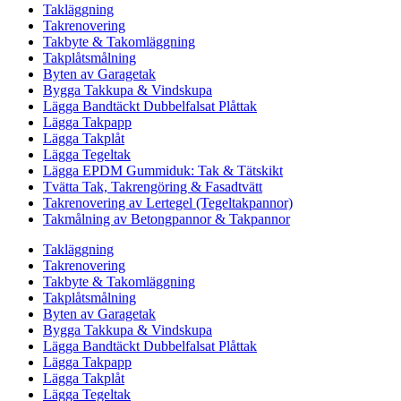
Takläggning
Takrenovering
Takbyte & Takomläggning
Takplåtsmålning
Byten av Garagetak
Bygga Takkupa & Vindskupa
Lägga Bandtäckt Dubbelfalsat Plåttak
Lägga Takpapp
Lägga Takplåt
Lägga Tegeltak
Lägga EPDM Gummiduk: Tak & Tätskikt
Tvätta Tak, Takrengöring & Fasadtvätt
Takrenovering av Lertegel (Tegeltakpannor)
Takmålning av Betongpannor & Takpannor
Takläggning
Takrenovering
Takbyte & Takomläggning
Takplåtsmålning
Byten av Garagetak
Bygga Takkupa & Vindskupa
Lägga Bandtäckt Dubbelfalsat Plåttak
Lägga Takpapp
Lägga Takplåt
Lägga Tegeltak