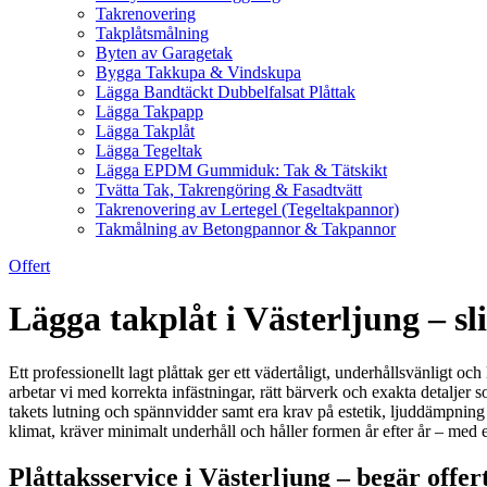
Takrenovering
Takplåtsmålning
Byten av Garagetak
Bygga Takkupa & Vindskupa
Lägga Bandtäckt Dubbelfalsat Plåttak
Lägga Takpapp
Lägga Takplåt
Lägga Tegeltak
Lägga EPDM Gummiduk: Tak & Tätskikt
Tvätta Tak, Takrengöring & Fasadtvätt
Takrenovering av Lertegel (Tegeltakpannor)
Takmålning av Betongpannor & Takpannor
Offert
Lägga takplåt i Västerljung – sli
Ett professionellt lagt plåttak ger ett vädertåligt, underhållsvänligt oc
arbetar vi med korrekta infästningar, rätt bärverk och exakta detaljer s
takets lutning och spännvidder samt era krav på estetik, ljuddämpning 
klimat, kräver minimalt underhåll och håller formen år efter år – med
Plåttaksservice i Västerljung – begär offer