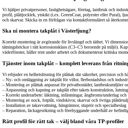
Vi hjälper privatpersoner, fastighetsägare, företag, lantbruk och indus
profil, plåttjocklek, ytskikt (t.ex. GreenCoat, polyester eller Pural),
och skarvar. Skicka in en förfrågan via kontaktformuläret så återkommer
Ska ni montera takplåt i Västerljung?
Korrekt montering är avgörande för livslängd och täthet. Vi dimension
tätningsbrickor i rätt korrosionsklass (C3–C5 beroende på miljö). Kapni
väderfönster, håller rent under arbetet och dokumenterar kritiska momen
Tjänster inom takplåt – komplett leverans från ritning 
Vi erbjuder en helhetslösning för plåttak där säkerhet, precision och hå
– Ny- och omläggning av takplåt för villor, flerbostadshus och industr
– Montering av plåttak anpassat för privatbostäder, lantbruksmiljöer oc
– Anpassning och kapning av takplåt efter takets konstruktion, lutni
– Korrekt underarbete: läktning, infästningar, ångbroms/underlag och 
– Montering av nock, fotplåt, vindskivor, skarvar och övriga plåtdetalj
– Installation av takavvattning, hängrännor, stuprör och specialbeslag
– Reparation, läckagesökning och förebyggande underhåll av befintlig
Rätt profil för rätt tak – välj bland våra TP-profiler