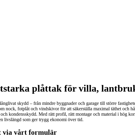
tstarka plåttak för villa, lantbru
h långlivat skydd – från mindre byggnader och garage till större fastighete
om nock, fotplåt och vindskivor för att säkerställa maximal täthet och hål
och kondensskydd. Med rätt profil, rätt montage och material i hög korr
 en livslängd som ger trygg ekonomi över tid.
t via vårt formulär