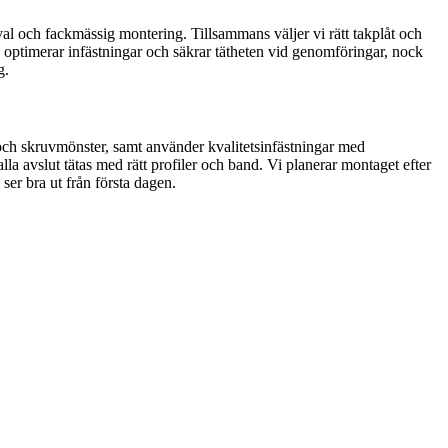
lval och fackmässig montering. Tillsammans väljer vi rätt takplåt och
l, optimerar infästningar och säkrar tätheten vid genomföringar, nock
g.
 och skruvmönster, samt använder kvalitetsinfästningar med
lla avslut tätas med rätt profiler och band. Vi planerar montaget efter
ser bra ut från första dagen.