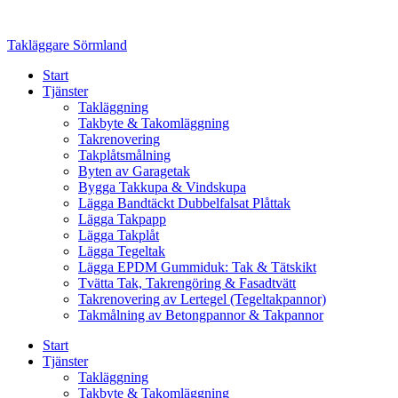
Skip
to
Takläggare Sörmland
content
Start
Tjänster
Takläggning
Takbyte & Takomläggning
Takrenovering
Takplåtsmålning
Byten av Garagetak
Bygga Takkupa & Vindskupa
Lägga Bandtäckt Dubbelfalsat Plåttak
Lägga Takpapp
Lägga Takplåt
Lägga Tegeltak
Lägga EPDM Gummiduk: Tak & Tätskikt
Tvätta Tak, Takrengöring & Fasadtvätt
Takrenovering av Lertegel (Tegeltakpannor)
Takmålning av Betongpannor & Takpannor
Start
Tjänster
Takläggning
Takbyte & Takomläggning