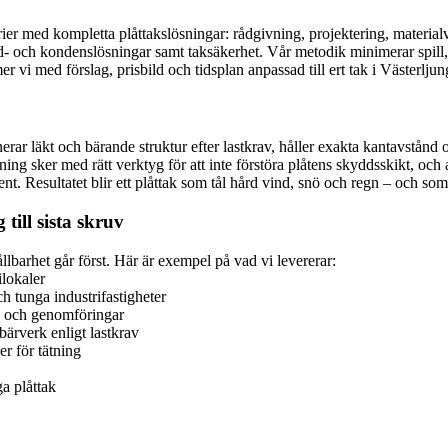
trier med kompletta plåttakslösningar: rådgivning, projektering, materia
 ljud- och kondenslösningar samt taksäkerhet. Vår metodik minimerar spil
 vi med förslag, prisbild och tidsplan anpassad till ert tak i Västerljun
erar läkt och bärande struktur efter lastkrav, håller exakta kantavstånd
ng sker med rätt verktyg för att inte förstöra plåtens skyddsskikt, och a
t. Resultatet blir ett plåttak som tål hård vind, snö och regn – och som 
till sista skruv
llbarhet går först. Här är exempel på vad vi levererar:
ilokaler
h tunga industrifastigheter
ng och genomföringar
bärverk enligt lastkrav
er för tätning
a plåttak