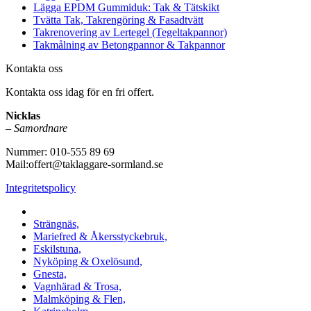
Lägga EPDM Gummiduk: Tak & Tätskikt
Tvätta Tak, Takrengöring & Fasadtvätt
Takrenovering av Lertegel (Tegeltakpannor)
Takmålning av Betongpannor & Takpannor
Kontakta oss
Kontakta oss idag för en fri offert.
Nicklas
–
Samordnare
Nummer: 010-555 89 69
Mail:offert@taklaggare-sormland.se
Integritetspolicy
Vi utför arbeten i b.la:
Strängnäs,
Mariefred & Åkersstyckebruk,
Eskilstuna,
Nyköping & Oxelösund,
Gnesta,
Vagnhärad & Trosa,
Malmköping & Flen,