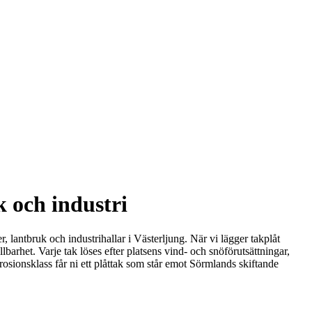
k och industri
r, lantbruk och industrihallar i Västerljung. När vi lägger takplåt
lbarhet. Varje tak löses efter platsens vind- och snöförutsättningar,
osionsklass får ni ett plåttak som står emot Sörmlands skiftande