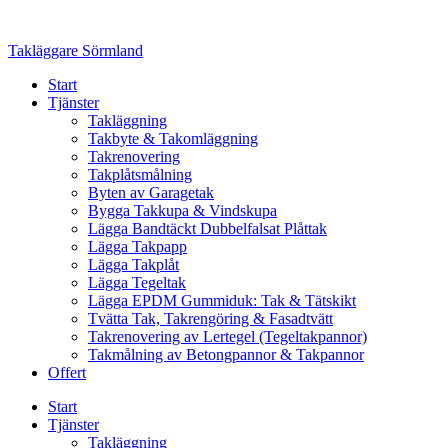
Skip
to
Takläggare Sörmland
content
Start
Tjänster
Takläggning
Takbyte & Takomläggning
Takrenovering
Takplåtsmålning
Byten av Garagetak
Bygga Takkupa & Vindskupa
Lägga Bandtäckt Dubbelfalsat Plåttak
Lägga Takpapp
Lägga Takplåt
Lägga Tegeltak
Lägga EPDM Gummiduk: Tak & Tätskikt
Tvätta Tak, Takrengöring & Fasadtvätt
Takrenovering av Lertegel (Tegeltakpannor)
Takmålning av Betongpannor & Takpannor
Offert
Start
Tjänster
Takläggning