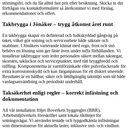
störningsfri, och du får alltid fast pris efter besiktning. Skicka in din
förfrågan via kontaktformuläret så återkommer vi med förslag,
rekommendationer och offert.
Takbrygga i Jönåker – trygg åtkomst året runt
En takbrygga skapar en definierad och halkskyddad gångväg på
taket, vilket gör sotning och servicearbete både säkrare och
snabbare. I Jönåkers varierande klimat med regn, frost och snö
behövs en lösning som ger fäste även under tuffa förhållanden. Vi
installerar takbryggor som leder personalen säkert mellan takstegar,
skorsten, takluckor och servicepunkter, med rätt bryggbredd och
räffling. Komponenterna är varmförzinkade eller pulverlackerade för
extra korrosionsskydd och kan färganpassas för ett diskret utseende.
Resultatet är en hållbar, säker och lättillgänglig takmiljö som tål både
vardagsanvändning och periodiskt underhåll.
Taksäkerhet enligt regler – korrekt infästning och
dokumentation
All vår installation följer Boverkets byggregler (BBR),
Arbetsmiljöverkets föreskrifter samt lokala riktlinjer för
sotningsvägar. Vi använder testade och typgodkända infästningar
som dimensioneras för aktuella laster, inklusive snö- och vindlast.