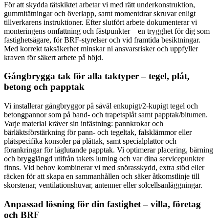
För att skydda tätskiktet arbetar vi med rätt underkonstruktion,
gummitätningar och överlapp, samt momentdrar skruvar enligt
tillverkarens instruktioner. Efter slutfört arbete dokumenterar vi
monteringens omfattning och fästpunkter – en trygghet för dig som
fastighetsägare, för BRF-styrelser och vid framtida besiktningar.
Med korrekt taksäkerhet minskar ni ansvarsrisker och uppfyller
kraven för säkert arbete på höjd.
Gångbrygga tak för alla taktyper – tegel, plåt,
betong och papptak
Vi installerar gångbryggor på såväl enkupigt/2-kupigt tegel och
betongpannor som på band- och trapetsplåt samt papptak/bitumen.
Varje material kräver sin infästning: pannkrokar och
bärläktsförstärkning för pann- och tegeltak, falsklämmor eller
plåtspecifika konsoler på plåttak, samt specialplattor och
förankringar för låglutande papptak. Vi optimerar placering, bärning
och brygglängd utifrån takets lutning och var dina servicepunkter
finns. Vid behov kombinerar vi med snörasskydd, extra stöd eller
räcken för att skapa en sammanhållen och säker åtkomstlinje till
skorstenar, ventilationshuvar, antenner eller solcellsanläggningar.
Anpassad lösning för din fastighet – villa, företag
och BRF