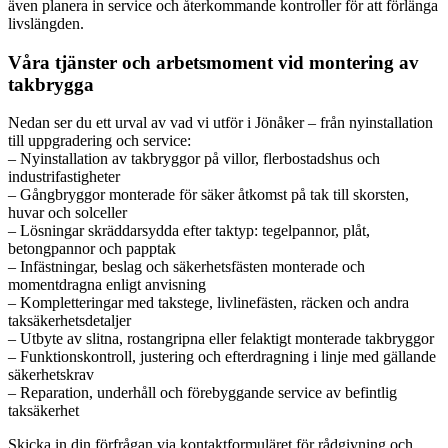
även planera in service och återkommande kontroller för att förlänga
livslängden.
Våra tjänster och arbetsmoment vid montering av
takbrygga
Nedan ser du ett urval av vad vi utför i Jönåker – från nyinstallation
till uppgradering och service:
– Nyinstallation av takbryggor på villor, flerbostadshus och
industrifastigheter
– Gångbryggor monterade för säker åtkomst på tak till skorsten,
huvar och solceller
– Lösningar skräddarsydda efter taktyp: tegelpannor, plåt,
betongpannor och papptak
– Infästningar, beslag och säkerhetsfästen monterade och
momentdragna enligt anvisning
– Kompletteringar med takstege, livlinefästen, räcken och andra
taksäkerhetsdetaljer
– Utbyte av slitna, rostangripna eller felaktigt monterade takbryggor
– Funktionskontroll, justering och efterdragning i linje med gällande
säkerhetskrav
– Reparation, underhåll och förebyggande service av befintlig
taksäkerhet
Skicka in din förfrågan via kontaktformuläret för rådgivning och