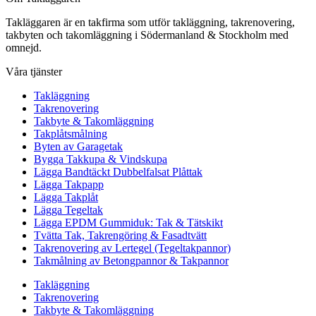
Takläggaren är en takfirma som utför takläggning, takrenovering,
takbyten och takomläggning i Södermanland & Stockholm med
omnejd.
Våra tjänster
Takläggning
Takrenovering
Takbyte & Takomläggning
Takplåtsmålning
Byten av Garagetak
Bygga Takkupa & Vindskupa
Lägga Bandtäckt Dubbelfalsat Plåttak
Lägga Takpapp
Lägga Takplåt
Lägga Tegeltak
Lägga EPDM Gummiduk: Tak & Tätskikt
Tvätta Tak, Takrengöring & Fasadtvätt
Takrenovering av Lertegel (Tegeltakpannor)
Takmålning av Betongpannor & Takpannor
Takläggning
Takrenovering
Takbyte & Takomläggning