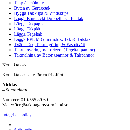
Takplåtsmålning
Byten av Garagetak
Bygga Takkupa & Vindskupa
Lägga Bandtäckt Dubbelfalsat Plåttak
Lägga Takpapp
Lägga Takplåt
Lägga Tegeltak
Lägga EPDM Gummiduk: Tak & Tätskikt
Tvätta Tak, Takrengöring & Fasadtvätt
Takrenovering av Lertegel (Tegeltakpannor)
Takmålning av Betongpannor & Takpannor
Kontakta oss
Kontakta oss idag för en fri offert.
Nicklas
–
Samordnare
Nummer: 010-555 89 69
Mail:offert@taklaggare-sormland.se
Integritetspolicy
Vi utför arbeten i b.la:
Strängnäs,