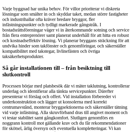
Varje byggnad har unika behov. För villor prioriterar vi diskreta
lösningar som smälter in och skyddar taket, medan större fastigheter
och industrihallar ofta kräver bredare bryggor, fler
infästningspunkter och tydligt markerade gångstråk. I
bostadsrättsföreningar väger vi in återkommande sotning och service
från flera entreprenörer samt planerat underhåll för att hitta en robust
och kostnadseffektiv lösning. Vi planerar bryggans sträckning för att
undvika hinder som takfönster och genomföringar, och säkerställer
kompatibilitet med takstegar, livlinefästen och övriga
taksäkerhetsprodukter.
Så går installationen till – från besiktning till
slutkontroll
Processen börjar med platsbesök där vi mäter taklutning, kontrollerar
underlag och identifierar alla tänkta servicepunkter. Därefter
presenterar vi förslag och offert. Vid installation förbereder vi
underkonstruktion och lägger ut konsolerna med korrekt
centrumavstånd, monterar bryggsektionerna och säkerställer tätning
vid varje infästning. Alla skruvförband dras till angivet moment och
vi testar stabilitet samt gångkomfort. Slutligen genomförs en
noggrann kontroll mot gällande krav och du får rekommendationer
för skötsel, årlig översyn och eventuella kompletteringar. Vi kan