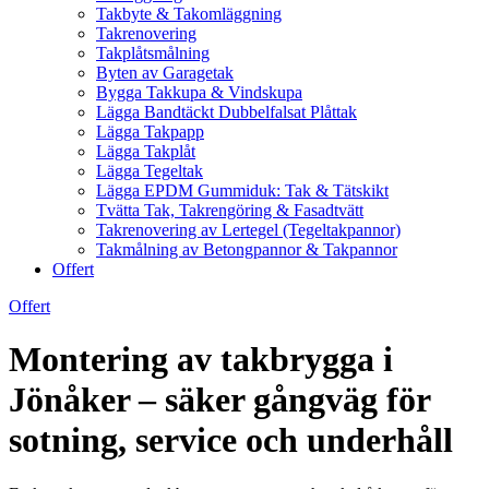
Takbyte & Takomläggning
Takrenovering
Takplåtsmålning
Byten av Garagetak
Bygga Takkupa & Vindskupa
Lägga Bandtäckt Dubbelfalsat Plåttak
Lägga Takpapp
Lägga Takplåt
Lägga Tegeltak
Lägga EPDM Gummiduk: Tak & Tätskikt
Tvätta Tak, Takrengöring & Fasadtvätt
Takrenovering av Lertegel (Tegeltakpannor)
Takmålning av Betongpannor & Takpannor
Offert
Offert
Montering av takbrygga i
Jönåker – säker gångväg för
sotning, service och underhåll