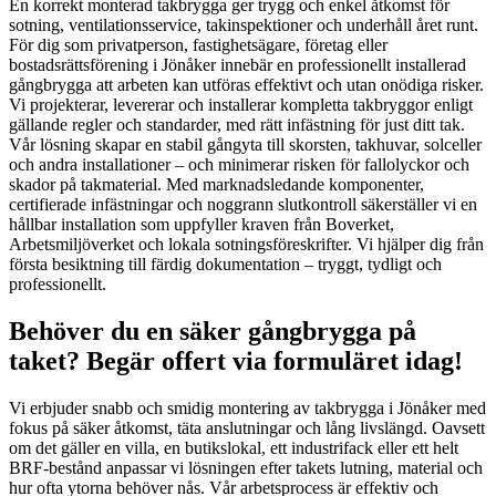
En korrekt monterad takbrygga ger trygg och enkel åtkomst för
sotning, ventilationsservice, takinspektioner och underhåll året runt.
För dig som privatperson, fastighetsägare, företag eller
bostadsrättsförening i Jönåker innebär en professionellt installerad
gångbrygga att arbeten kan utföras effektivt och utan onödiga risker.
Vi projekterar, levererar och installerar kompletta takbryggor enligt
gällande regler och standarder, med rätt infästning för just ditt tak.
Vår lösning skapar en stabil gångyta till skorsten, takhuvar, solceller
och andra installationer – och minimerar risken för fallolyckor och
skador på takmaterial. Med marknadsledande komponenter,
certifierade infästningar och noggrann slutkontroll säkerställer vi en
hållbar installation som uppfyller kraven från Boverket,
Arbetsmiljöverket och lokala sotningsföreskrifter. Vi hjälper dig från
första besiktning till färdig dokumentation – tryggt, tydligt och
professionellt.
Behöver du en säker gångbrygga på
taket? Begär offert via formuläret idag!
Vi erbjuder snabb och smidig montering av takbrygga i Jönåker med
fokus på säker åtkomst, täta anslutningar och lång livslängd. Oavsett
om det gäller en villa, en butikslokal, ett industrifack eller ett helt
BRF-bestånd anpassar vi lösningen efter takets lutning, material och
hur ofta ytorna behöver nås. Vår arbetsprocess är effektiv och