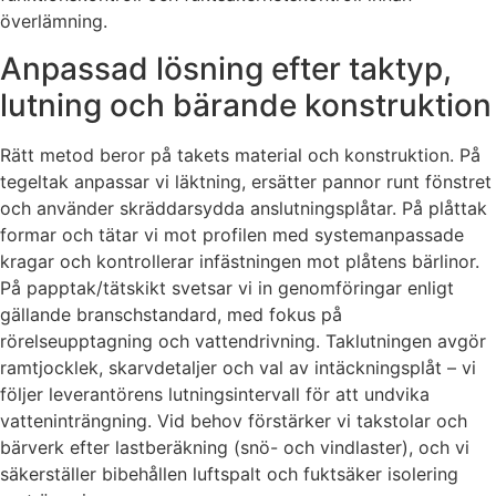
överlämning.
Anpassad lösning efter taktyp,
lutning och bärande konstruktion
Rätt metod beror på takets material och konstruktion. På
tegeltak anpassar vi läktning, ersätter pannor runt fönstret
och använder skräddarsydda anslutningsplåtar. På plåttak
formar och tätar vi mot profilen med systemanpassade
kragar och kontrollerar infästningen mot plåtens bärlinor.
På papptak/tätskikt svetsar vi in genomföringar enligt
gällande branschstandard, med fokus på
rörelseupptagning och vattendrivning. Taklutningen avgör
ramtjocklek, skarvdetaljer och val av intäckningsplåt – vi
följer leverantörens lutningsintervall för att undvika
vatteninträngning. Vid behov förstärker vi takstolar och
bärverk efter lastberäkning (snö- och vindlaster), och vi
säkerställer bibehållen luftspalt och fuktsäker isolering