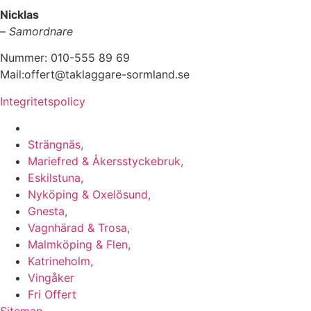
Nicklas
–
Samordnare
Nummer: 010-555 89 69
Mail:offert@taklaggare-sormland.se
Integritetspolicy
Vi utför arbeten i b.la:
Strängnäs,
Mariefred & Åkersstyckebruk,
Eskilstuna,
Nyköping & Oxelösund,
Gnesta,
Vagnhärad & Trosa,
Malmköping & Flen,
Katrineholm,
Vingåker
Fri Offert