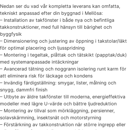
Nedan ser du vad vår kompletta leverans kan omfatta,
tekniskt anpassad efter din byggnad i Mellösa:
– Installation av takfönster i både nya och befintliga
takkonstruktioner, med full hänsyn till bärighet och
byggfysik
– Dimensionering och justering av öppning i takstolar/läkt
för optimal placering och ljusspridning
– Montering i tegeltak, plåttak och tätskikt (papptak/duk)
med systemanpassade intäckningar
– Avancerad tätning och noggrann isolering runt karm för
att eliminera risk för läckage och kondens
– Invändig färdigställning: smygar, lister, målning och
snygg, dammfri finish
– Utbyte av äldre takfönster till moderna, energieffektiva
modeller med lägre U-värde och bättre ljudreduktion
– Montering av tillval som mörkläggning, persienner,
solavskärmning, insektsnät och motorstyrning
– Förstärkning av takkonstruktion när större ingrepp eller