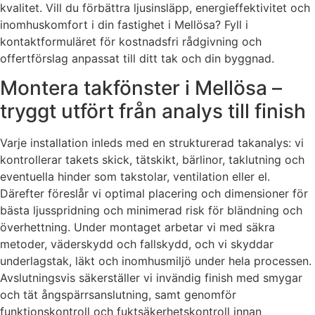
kvalitet. Vill du förbättra ljusinsläpp, energieffektivitet och
inomhuskomfort i din fastighet i Mellösa? Fyll i
kontaktformuläret för kostnadsfri rådgivning och
offertförslag anpassat till ditt tak och din byggnad.
Montera takfönster i Mellösa –
tryggt utfört från analys till finish
Varje installation inleds med en strukturerad takanalys: vi
kontrollerar takets skick, tätskikt, bärlinor, taklutning och
eventuella hinder som takstolar, ventilation eller el.
Därefter föreslår vi optimal placering och dimensioner för
bästa ljusspridning och minimerad risk för bländning och
överhettning. Under montaget arbetar vi med säkra
metoder, väderskydd och fallskydd, och vi skyddar
underlagstak, läkt och inomhusmiljö under hela processen.
Avslutningsvis säkerställer vi invändig finish med smygar
och tät ångspärrsanslutning, samt genomför
funktionskontroll och fuktsäkerhetskontroll innan