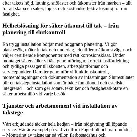
efter takets höjd, lutning, snölaster och åtkomster från marken – allt
för att skapa en säker, logisk och kostnadseffektiv lösning för din
fastighet.
Helhetslösning för säker åtkomst till tak – från
planering till slutkontroll
En trygg installation börjar med noggrann planering. Vi gör
platsbesök, mäter in tak och underlag, identifierar åtkomstvägar och
väljer certifierade komponenter med rätt korrosionsklass. Under
montaget säkerställer vi täta genomföringar, korrekt lastfördelning
och tydliga passager till skorsten, arbetsplattformar och
servicepunkter. Därefter genomför vi funktionskontroll,
momentdragningar och dokumentation av infästningar. Slutresultatet
blir en takstegeinstallation som är både funktionell och estetiskt
integrerad – och som ger sotare, tekniker och fastighetsskötare en
säker arbetsmiljö vid varje besök.
Tjänster och arbetsmoment vid installation av
takstege
Vårt erbjudande täcker hela kedjan – från rådgivning till löpande
service. Här är exempel på vad vi utför i Fagerhult och närområdet:
– Montering av takstegar på villor, flerbostadshus och