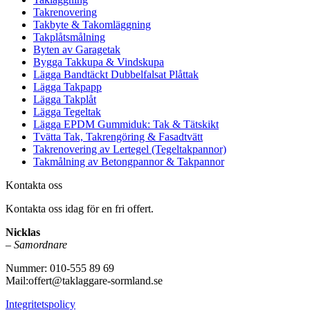
Takrenovering
Takbyte & Takomläggning
Takplåtsmålning
Byten av Garagetak
Bygga Takkupa & Vindskupa
Lägga Bandtäckt Dubbelfalsat Plåttak
Lägga Takpapp
Lägga Takplåt
Lägga Tegeltak
Lägga EPDM Gummiduk: Tak & Tätskikt
Tvätta Tak, Takrengöring & Fasadtvätt
Takrenovering av Lertegel (Tegeltakpannor)
Takmålning av Betongpannor & Takpannor
Kontakta oss
Kontakta oss idag för en fri offert.
Nicklas
–
Samordnare
Nummer: 010-555 89 69
Mail:offert@taklaggare-sormland.se
Integritetspolicy