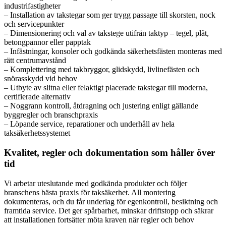
industrifastigheter
– Installation av takstegar som ger trygg passage till skorsten, nock
och servicepunkter
– Dimensionering och val av takstege utifrån taktyp – tegel, plåt,
betongpannor eller papptak
– Infästningar, konsoler och godkända säkerhetsfästen monteras med
rätt centrumavstånd
– Komplettering med takbryggor, glidskydd, livlinefästen och
snörasskydd vid behov
– Utbyte av slitna eller felaktigt placerade takstegar till moderna,
certifierade alternativ
– Noggrann kontroll, åtdragning och justering enligt gällande
byggregler och branschpraxis
– Löpande service, reparationer och underhåll av hela
taksäkerhetssystemet
Kvalitet, regler och dokumentation som håller över
tid
Vi arbetar uteslutande med godkända produkter och följer
branschens bästa praxis för taksäkerhet. All montering
dokumenteras, och du får underlag för egenkontroll, besiktning och
framtida service. Det ger spårbarhet, minskar driftstopp och säkrar
att installationen fortsätter möta kraven när regler och behov