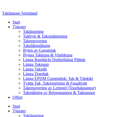
Skip
to
Takläggare Sörmland
content
Start
Tjänster
Takläggning
Takbyte & Takomläggning
Takrenovering
Takplåtsmålning
Byten av Garagetak
Bygga Takkupa & Vindskupa
Lägga Bandtäckt Dubbelfalsat Plåttak
Lägga Takpapp
Lägga Takplåt
Lägga Tegeltak
Lägga EPDM Gummiduk: Tak & Tätskikt
Tvätta Tak, Takrengöring & Fasadtvätt
Takrenovering av Lertegel (Tegeltakpannor)
Takmålning av Betongpannor & Takpannor
Offert
Start
Tjänster
Takläggning