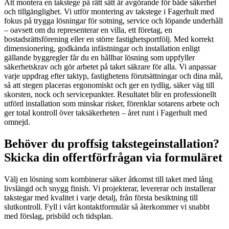
Att montera en takstege på rätt sätt är avgörande för både säkerhet
och tillgänglighet. Vi utför montering av takstege i Fagerhult med
fokus på trygga lösningar för sotning, service och löpande underhåll
– oavsett om du representerar en villa, ett företag, en
bostadsrättsförening eller en större fastighetsportfölj. Med korrekt
dimensionering, godkända infästningar och installation enligt
gällande byggregler får du en hållbar lösning som uppfyller
säkerhetskrav och gör arbetet på taket säkrare för alla. Vi anpassar
varje uppdrag efter taktyp, fastighetens förutsättningar och dina mål,
så att stegen placeras ergonomiskt och ger en tydlig, säker väg till
skorsten, nock och servicepunkter. Resultatet blir en professionellt
utförd installation som minskar risker, förenklar sotarens arbete och
ger total kontroll över taksäkerheten – året runt i Fagerhult med
omnejd.
Behöver du proffsig takstegeinstallation?
Skicka din offertförfrågan via formuläret
Välj en lösning som kombinerar säker åtkomst till taket med lång
livslängd och snygg finish. Vi projekterar, levererar och installerar
takstegar med kvalitet i varje detalj, från första besiktning till
slutkontroll. Fyll i vårt kontaktformulär så återkommer vi snabbt
med förslag, prisbild och tidsplan.