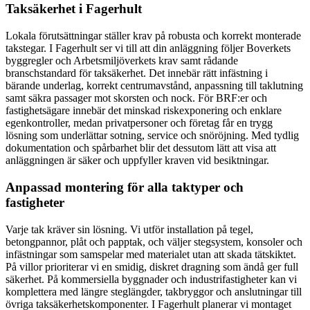
Taksäkerhet i Fagerhult
Lokala förutsättningar ställer krav på robusta och korrekt monterade
takstegar. I Fagerhult ser vi till att din anläggning följer Boverkets
byggregler och Arbetsmiljöverkets krav samt rådande
branschstandard för taksäkerhet. Det innebär rätt infästning i
bärande underlag, korrekt centrumavstånd, anpassning till taklutning
samt säkra passager mot skorsten och nock. För BRF:er och
fastighetsägare innebär det minskad riskexponering och enklare
egenkontroller, medan privatpersoner och företag får en trygg
lösning som underlättar sotning, service och snöröjning. Med tydlig
dokumentation och spårbarhet blir det dessutom lätt att visa att
anläggningen är säker och uppfyller kraven vid besiktningar.
Anpassad montering för alla taktyper och
fastigheter
Varje tak kräver sin lösning. Vi utför installation på tegel,
betongpannor, plåt och papptak, och väljer stegsystem, konsoler och
infästningar som samspelar med materialet utan att skada tätskiktet.
På villor prioriterar vi en smidig, diskret dragning som ändå ger full
säkerhet. På kommersiella byggnader och industrifastigheter kan vi
komplettera med längre steglängder, takbryggor och anslutningar till
övriga taksäkerhetskomponenter. I Fagerhult planerar vi montaget