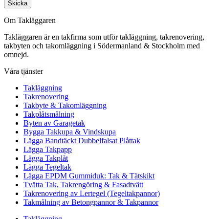
Skicka
Om Takläggaren
Takläggaren är en takfirma som utför takläggning, takrenovering,
takbyten och takomläggning i Södermanland & Stockholm med
omnejd.
Våra tjänster
Takläggning
Takrenovering
Takbyte & Takomläggning
Takplåtsmålning
Byten av Garagetak
Bygga Takkupa & Vindskupa
Lägga Bandtäckt Dubbelfalsat Plåttak
Lägga Takpapp
Lägga Takplåt
Lägga Tegeltak
Lägga EPDM Gummiduk: Tak & Tätskikt
Tvätta Tak, Takrengöring & Fasadtvätt
Takrenovering av Lertegel (Tegeltakpannor)
Takmålning av Betongpannor & Takpannor
Takläggning