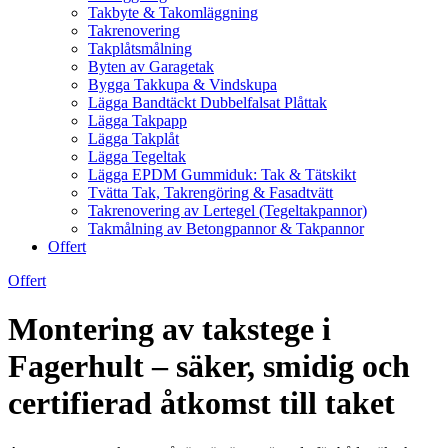
Takbyte & Takomläggning
Takrenovering
Takplåtsmålning
Byten av Garagetak
Bygga Takkupa & Vindskupa
Lägga Bandtäckt Dubbelfalsat Plåttak
Lägga Takpapp
Lägga Takplåt
Lägga Tegeltak
Lägga EPDM Gummiduk: Tak & Tätskikt
Tvätta Tak, Takrengöring & Fasadtvätt
Takrenovering av Lertegel (Tegeltakpannor)
Takmålning av Betongpannor & Takpannor
Offert
Offert
Montering av takstege i
Fagerhult – säker, smidig och
certifierad åtkomst till taket