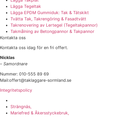
Lägga Tegeltak
Lägga EPDM Gummiduk: Tak & Tätskikt
Tvätta Tak, Takrengöring & Fasadtvätt
Takrenovering av Lertegel (Tegeltakpannor)
Takmålning av Betongpannor & Takpannor
Kontakta oss
Kontakta oss idag för en fri offert.
Nicklas
–
Samordnare
Nummer: 010-555 89 69
Mail:offert@taklaggare-sormland.se
Integritetspolicy
Vi utför arbeten i b.la:
Strängnäs,
Mariefred & Åkersstyckebruk,