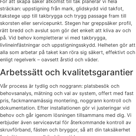
För att skapa säker åtkomst till tak planerar vi hela
sträckan: uppstigning från mark, glidskydd vid takfot,
takstege upp till takbrygga och trygg passage fram till
skorsten eller servicepunkt. Stegen har greppsäker profil,
rätt bredd och avslut som gör det enkelt att kliva av och
på. Vid behov kompletterar vi med takbrygga,
livlineinfästningar och uppstigningsskydd. Helheten gör att
alla som arbetar på taket kan röra sig säkert, effektivt och
enligt regelverk – oavsett årstid och väder.
Arbetssätt och kvalitetsgarantier
Vår process är tydlig och noggrann: platsbesök och
behovsanalys, mätning och val av system, offert med fast
pris, fackmannamässig montering, noggrann kontroll och
dokumentation. Efter installationen gör vi justeringar vid
behov och går igenom lösningen tillsammans med dig. Vi
erbjuder även serviceavtal för återkommande kontroll av
skruvförband, fästen och bryggor, så att din taksäkerhet