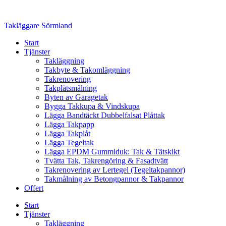
Skip
to
Takläggare Sörmland
content
Start
Tjänster
Takläggning
Takbyte & Takomläggning
Takrenovering
Takplåtsmålning
Byten av Garagetak
Bygga Takkupa & Vindskupa
Lägga Bandtäckt Dubbelfalsat Plåttak
Lägga Takpapp
Lägga Takplåt
Lägga Tegeltak
Lägga EPDM Gummiduk: Tak & Tätskikt
Tvätta Tak, Takrengöring & Fasadtvätt
Takrenovering av Lertegel (Tegeltakpannor)
Takmålning av Betongpannor & Takpannor
Offert
Start
Tjänster
Takläggning