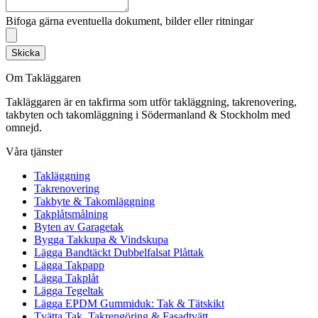
Bifoga gärna eventuella dokument, bilder eller ritningar
Skicka
Om Takläggaren
Takläggaren är en takfirma som utför takläggning, takrenovering,
takbyten och takomläggning i Södermanland & Stockholm med
omnejd.
Våra tjänster
Takläggning
Takrenovering
Takbyte & Takomläggning
Takplåtsmålning
Byten av Garagetak
Bygga Takkupa & Vindskupa
Lägga Bandtäckt Dubbelfalsat Plåttak
Lägga Takpapp
Lägga Takplåt
Lägga Tegeltak
Lägga EPDM Gummiduk: Tak & Tätskikt
Tvätta Tak, Takrengöring & Fasadtvätt