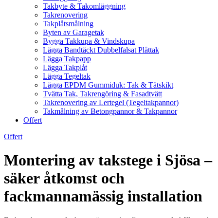
Takbyte & Takomläggning
Takrenovering
Takplåtsmålning
Byten av Garagetak
Bygga Takkupa & Vindskupa
Lägga Bandtäckt Dubbelfalsat Plåttak
Lägga Takpapp
Lägga Takplåt
Lägga Tegeltak
Lägga EPDM Gummiduk: Tak & Tätskikt
Tvätta Tak, Takrengöring & Fasadtvätt
Takrenovering av Lertegel (Tegeltakpannor)
Takmålning av Betongpannor & Takpannor
Offert
Offert
Montering av takstege i Sjösa –
säker åtkomst och
fackmannamässig installation