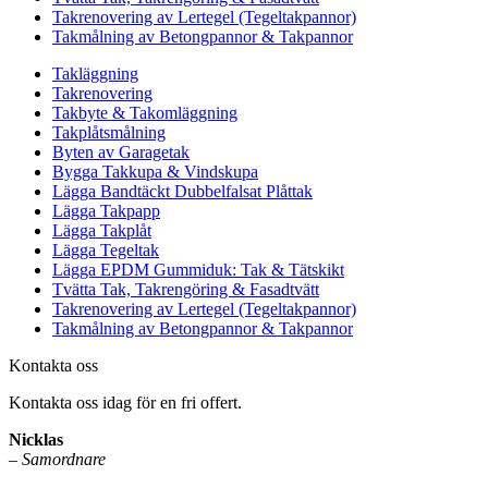
Takrenovering av Lertegel (Tegeltakpannor)
Takmålning av Betongpannor & Takpannor
Takläggning
Takrenovering
Takbyte & Takomläggning
Takplåtsmålning
Byten av Garagetak
Bygga Takkupa & Vindskupa
Lägga Bandtäckt Dubbelfalsat Plåttak
Lägga Takpapp
Lägga Takplåt
Lägga Tegeltak
Lägga EPDM Gummiduk: Tak & Tätskikt
Tvätta Tak, Takrengöring & Fasadtvätt
Takrenovering av Lertegel (Tegeltakpannor)
Takmålning av Betongpannor & Takpannor
Kontakta oss
Kontakta oss idag för en fri offert.
Nicklas
–
Samordnare