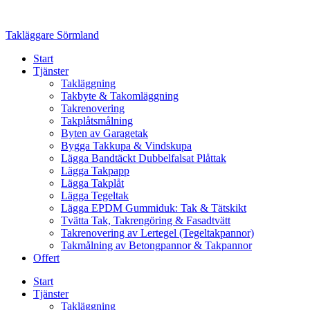
Skip
to
Takläggare Sörmland
content
Start
Tjänster
Takläggning
Takbyte & Takomläggning
Takrenovering
Takplåtsmålning
Byten av Garagetak
Bygga Takkupa & Vindskupa
Lägga Bandtäckt Dubbelfalsat Plåttak
Lägga Takpapp
Lägga Takplåt
Lägga Tegeltak
Lägga EPDM Gummiduk: Tak & Tätskikt
Tvätta Tak, Takrengöring & Fasadtvätt
Takrenovering av Lertegel (Tegeltakpannor)
Takmålning av Betongpannor & Takpannor
Offert
Start
Tjänster
Takläggning