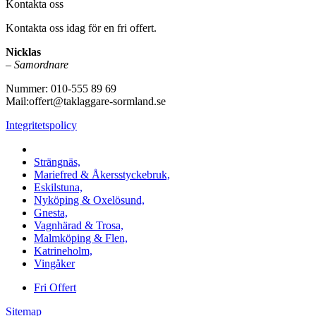
Kontakta oss
Kontakta oss idag för en fri offert.
Nicklas
–
Samordnare
Nummer: 010-555 89 69
Mail:offert@taklaggare-sormland.se
Integritetspolicy
Vi utför arbeten i b.la:
Strängnäs,
Mariefred & Åkersstyckebruk,
Eskilstuna,
Nyköping & Oxelösund,
Gnesta,
Vagnhärad & Trosa,
Malmköping & Flen,
Katrineholm,
Vingåker
Fri Offert
Sitemap