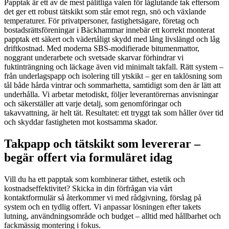
Papptak är ett av de mest pålitliga valen för låglutande tak eftersom
det ger ett robust tätskikt som står emot regn, snö och växlande
temperaturer. För privatpersoner, fastighetsägare, företag och
bostadsrättsföreningar i Bäckhammar innebär ett korrekt monterat
papptak ett säkert och vädertåligt skydd med lång livslängd och låg
driftkostnad. Med moderna SBS-modifierade bitumenmattor,
noggrant underarbete och svetsade skarvar förhindrar vi
fuktinträngning och läckage även vid minimalt takfall. Rätt system –
från underlagspapp och isolering till ytskikt – ger en taklösning som
tål både hårda vintrar och sommarhetta, samtidigt som den är lätt att
underhålla. Vi arbetar metodiskt, följer leverantörernas anvisningar
och säkerställer att varje detalj, som genomföringar och
takavvattning, är helt tät. Resultatet: ett tryggt tak som håller över tid
och skyddar fastigheten mot kostsamma skador.
Takpapp och tätskikt som levererar –
begär offert via formuläret idag
Vill du ha ett papptak som kombinerar täthet, estetik och
kostnadseffektivitet? Skicka in din förfrågan via vårt
kontaktformulär så återkommer vi med rådgivning, förslag på
system och en tydlig offert. Vi anpassar lösningen efter takets
lutning, användningsområde och budget – alltid med hållbarhet och
fackmässig montering i fokus.