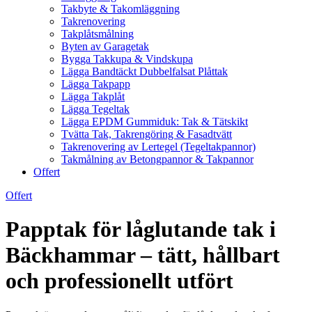
Takbyte & Takomläggning
Takrenovering
Takplåtsmålning
Byten av Garagetak
Bygga Takkupa & Vindskupa
Lägga Bandtäckt Dubbelfalsat Plåttak
Lägga Takpapp
Lägga Takplåt
Lägga Tegeltak
Lägga EPDM Gummiduk: Tak & Tätskikt
Tvätta Tak, Takrengöring & Fasadtvätt
Takrenovering av Lertegel (Tegeltakpannor)
Takmålning av Betongpannor & Takpannor
Offert
Offert
Papptak för låglutande tak i
Bäckhammar – tätt, hållbart
och professionellt utfört