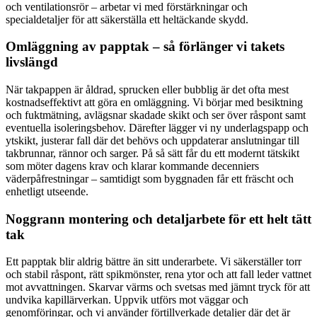
och ventilationsrör – arbetar vi med förstärkningar och
specialdetaljer för att säkerställa ett heltäckande skydd.
Omläggning av papptak – så förlänger vi takets
livslängd
När takpappen är åldrad, sprucken eller bubblig är det ofta mest
kostnadseffektivt att göra en omläggning. Vi börjar med besiktning
och fuktmätning, avlägsnar skadade skikt och ser över råspont samt
eventuella isoleringsbehov. Därefter lägger vi ny underlagspapp och
ytskikt, justerar fall där det behövs och uppdaterar anslutningar till
takbrunnar, rännor och sarger. På så sätt får du ett modernt tätskikt
som möter dagens krav och klarar kommande decenniers
väderpåfrestningar – samtidigt som byggnaden får ett fräscht och
enhetligt utseende.
Noggrann montering och detaljarbete för ett helt tätt
tak
Ett papptak blir aldrig bättre än sitt underarbete. Vi säkerställer torr
och stabil råspont, rätt spikmönster, rena ytor och att fall leder vattnet
mot avvattningen. Skarvar värms och svetsas med jämnt tryck för att
undvika kapillärverkan. Uppvik utförs mot väggar och
genomföringar, och vi använder förtillverkade detaljer där det är