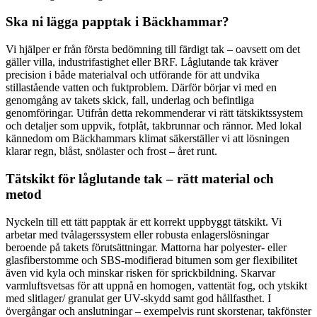
Ska ni lägga papptak i Bäckhammar?
Vi hjälper er från första bedömning till färdigt tak – oavsett om det
gäller villa, industrifastighet eller BRF. Låglutande tak kräver
precision i både materialval och utförande för att undvika
stillastående vatten och fuktproblem. Därför börjar vi med en
genomgång av takets skick, fall, underlag och befintliga
genomföringar. Utifrån detta rekommenderar vi rätt tätskiktssystem
och detaljer som uppvik, fotplåt, takbrunnar och rännor. Med lokal
kännedom om Bäckhammars klimat säkerställer vi att lösningen
klarar regn, blåst, snölaster och frost – året runt.
Tätskikt för låglutande tak – rätt material och
metod
Nyckeln till ett tätt papptak är ett korrekt uppbyggt tätskikt. Vi
arbetar med tvålagerssystem eller robusta enlagerslösningar
beroende på takets förutsättningar. Mattorna har polyester- eller
glasfiberstomme och SBS-modifierad bitumen som ger flexibilitet
även vid kyla och minskar risken för sprickbildning. Skarvar
varmluftsvetsas för att uppnå en homogen, vattentät fog, och ytskikt
med slitlager/ granulat ger UV-skydd samt god hållfasthet. I
övergångar och anslutningar – exempelvis runt skorstenar, takfönster