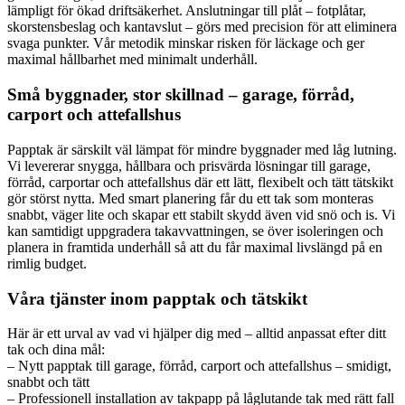
lämpligt för ökad driftsäkerhet. Anslutningar till plåt – fotplåtar,
skorstensbeslag och kantavslut – görs med precision för att eliminera
svaga punkter. Vår metodik minskar risken för läckage och ger
maximal hållbarhet med minimalt underhåll.
Små byggnader, stor skillnad – garage, förråd,
carport och attefallshus
Papptak är särskilt väl lämpat för mindre byggnader med låg lutning.
Vi levererar snygga, hållbara och prisvärda lösningar till garage,
förråd, carportar och attefallshus där ett lätt, flexibelt och tätt tätskikt
gör störst nytta. Med smart planering får du ett tak som monteras
snabbt, väger lite och skapar ett stabilt skydd även vid snö och is. Vi
kan samtidigt uppgradera takavvattningen, se över isoleringen och
planera in framtida underhåll så att du får maximal livslängd på en
rimlig budget.
Våra tjänster inom papptak och tätskikt
Här är ett urval av vad vi hjälper dig med – alltid anpassat efter ditt
tak och dina mål:
– Nytt papptak till garage, förråd, carport och attefallshus – smidigt,
snabbt och tätt
– Professionell installation av takpapp på låglutande tak med rätt fall