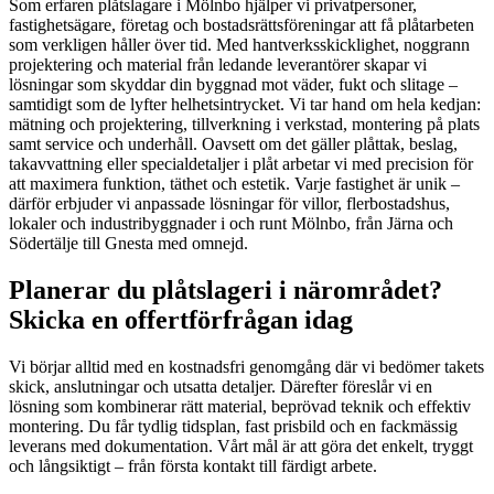
Som erfaren plåtslagare i Mölnbo hjälper vi privatpersoner,
fastighetsägare, företag och bostadsrättsföreningar att få plåtarbeten
som verkligen håller över tid. Med hantverksskicklighet, noggrann
projektering och material från ledande leverantörer skapar vi
lösningar som skyddar din byggnad mot väder, fukt och slitage –
samtidigt som de lyfter helhetsintrycket. Vi tar hand om hela kedjan:
mätning och projektering, tillverkning i verkstad, montering på plats
samt service och underhåll. Oavsett om det gäller plåttak, beslag,
takavvattning eller specialdetaljer i plåt arbetar vi med precision för
att maximera funktion, täthet och estetik. Varje fastighet är unik –
därför erbjuder vi anpassade lösningar för villor, flerbostadshus,
lokaler och industribyggnader i och runt Mölnbo, från Järna och
Södertälje till Gnesta med omnejd.
Planerar du plåtslageri i närområdet?
Skicka en offertförfrågan idag
Vi börjar alltid med en kostnadsfri genomgång där vi bedömer takets
skick, anslutningar och utsatta detaljer. Därefter föreslår vi en
lösning som kombinerar rätt material, beprövad teknik och effektiv
montering. Du får tydlig tidsplan, fast prisbild och en fackmässig
leverans med dokumentation. Vårt mål är att göra det enkelt, tryggt
och långsiktigt – från första kontakt till färdigt arbete.