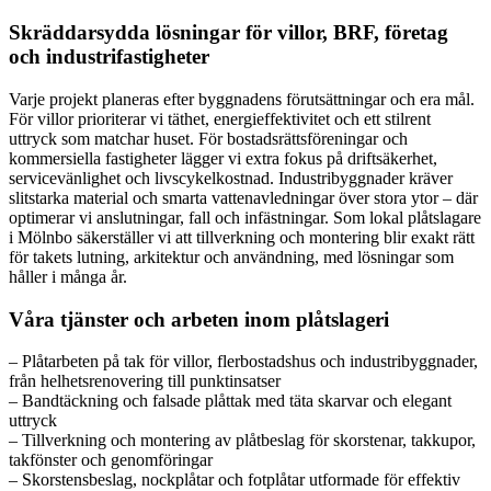
Skräddarsydda lösningar för villor, BRF, företag
och industrifastigheter
Varje projekt planeras efter byggnadens förutsättningar och era mål.
För villor prioriterar vi täthet, energieffektivitet och ett stilrent
uttryck som matchar huset. För bostadsrättsföreningar och
kommersiella fastigheter lägger vi extra fokus på driftsäkerhet,
servicevänlighet och livscykelkostnad. Industribyggnader kräver
slitstarka material och smarta vattenavledningar över stora ytor – där
optimerar vi anslutningar, fall och infästningar. Som lokal plåtslagare
i Mölnbo säkerställer vi att tillverkning och montering blir exakt rätt
för takets lutning, arkitektur och användning, med lösningar som
håller i många år.
Våra tjänster och arbeten inom plåtslageri
– Plåtarbeten på tak för villor, flerbostadshus och industribyggnader,
från helhetsrenovering till punktinsatser
– Bandtäckning och falsade plåttak med täta skarvar och elegant
uttryck
– Tillverkning och montering av plåtbeslag för skorstenar, takkupor,
takfönster och genomföringar
– Skorstensbeslag, nockplåtar och fotplåtar utformade för effektiv