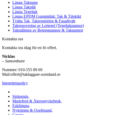
Lägga Takpapp
Lägga Takplåt
Lägga Tegeltak
Lägga EPDM Gummiduk: Tak & Tätskikt
Tvätta Tak, Takrengöring & Fasadtvätt
Takrenovering av Lertegel (Tegeltakpannor)
Takmålning av Betongpannor & Takpannor
Kontakta oss
Kontakta oss idag för en fri offert.
Nicklas
–
Samordnare
Nummer: 010-555 89 69
Mail:offert@taklaggare-sormland.se
Integritetspolicy
Vi utför arbeten i b.la:
Strängnäs,
Mariefred & Åkersstyckebruk,
Eskilstuna,
Nyköping & Oxelösund,
Gnesta,