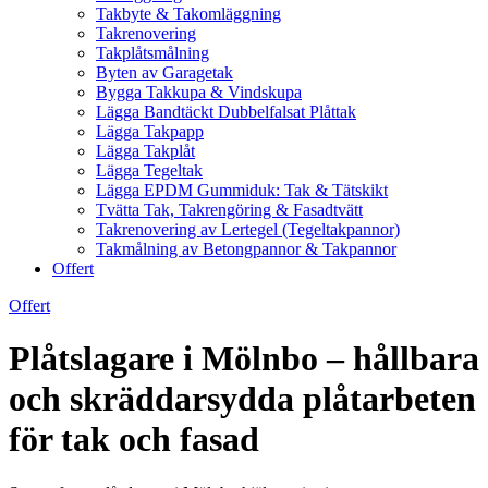
Takbyte & Takomläggning
Takrenovering
Takplåtsmålning
Byten av Garagetak
Bygga Takkupa & Vindskupa
Lägga Bandtäckt Dubbelfalsat Plåttak
Lägga Takpapp
Lägga Takplåt
Lägga Tegeltak
Lägga EPDM Gummiduk: Tak & Tätskikt
Tvätta Tak, Takrengöring & Fasadtvätt
Takrenovering av Lertegel (Tegeltakpannor)
Takmålning av Betongpannor & Takpannor
Offert
Offert
Plåtslagare i Mölnbo – hållbara
och skräddarsydda plåtarbeten
för tak och fasad