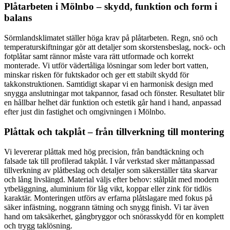
Plåtarbeten i Mölnbo – skydd, funktion och form i
balans
Sörmlandsklimatet ställer höga krav på plåtarbeten. Regn, snö och
temperaturskiftningar gör att detaljer som skorstensbeslag, nock- och
fotplåtar samt rännor måste vara rätt utformade och korrekt
monterade. Vi utför vädertåliga lösningar som leder bort vatten,
minskar risken för fuktskador och ger ett stabilt skydd för
takkonstruktionen. Samtidigt skapar vi en harmonisk design med
snygga anslutningar mot takpannor, fasad och fönster. Resultatet blir
en hållbar helhet där funktion och estetik går hand i hand, anpassad
efter just din fastighet och omgivningen i Mölnbo.
Plåttak och takplåt – från tillverkning till montering
Vi levererar plåttak med hög precision, från bandtäckning och
falsade tak till profilerad takplåt. I vår verkstad sker måttanpassad
tillverkning av plåtbeslag och detaljer som säkerställer täta skarvar
och lång livslängd. Material väljs efter behov: stålplåt med modern
ytbeläggning, aluminium för låg vikt, koppar eller zink för tidlös
karaktär. Monteringen utförs av erfarna plåtslagare med fokus på
säker infästning, noggrann tätning och snygg finish. Vi tar även
hand om taksäkerhet, gångbryggor och snörasskydd för en komplett
och trygg taklösning.