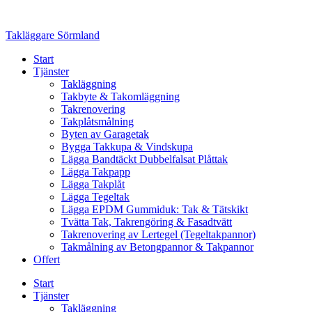
Skip
to
Takläggare Sörmland
content
Start
Tjänster
Takläggning
Takbyte & Takomläggning
Takrenovering
Takplåtsmålning
Byten av Garagetak
Bygga Takkupa & Vindskupa
Lägga Bandtäckt Dubbelfalsat Plåttak
Lägga Takpapp
Lägga Takplåt
Lägga Tegeltak
Lägga EPDM Gummiduk: Tak & Tätskikt
Tvätta Tak, Takrengöring & Fasadtvätt
Takrenovering av Lertegel (Tegeltakpannor)
Takmålning av Betongpannor & Takpannor
Offert
Start
Tjänster
Takläggning