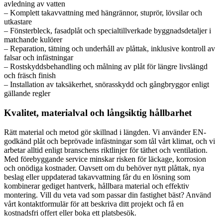
avledning av vatten
– Komplett takavvattning med hängrännor, stuprör, lövsilar och
utkastare
– Fönsterbleck, fasadplåt och specialtillverkade byggnadsdetaljer i
matchande kulörer
– Reparation, tätning och underhåll av plåttak, inklusive kontroll av
falsar och infästningar
– Rostskyddsbehandling och målning av plåt för längre livslängd
och fräsch finish
– Installation av taksäkerhet, snörasskydd och gångbryggor enligt
gällande regler
Kvalitet, materialval och långsiktig hållbarhet
Rätt material och metod gör skillnad i längden. Vi använder EN-
godkänd plåt och beprövade infästningar som tål vårt klimat, och vi
arbetar alltid enligt branschens riktlinjer för täthet och ventilation.
Med förebyggande service minskar risken för läckage, korrosion
och onödiga kostnader. Oavsett om du behöver nytt plåttak, nya
beslag eller uppdaterad takavvattning får du en lösning som
kombinerar gediget hantverk, hållbara material och effektiv
montering. Vill du veta vad som passar din fastighet bäst? Använd
vårt kontaktformulär för att beskriva ditt projekt och få en
kostnadsfri offert eller boka ett platsbesök.