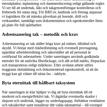
eternitplattor, inplastning och dammreducering enligt gällande regler.
Vi ser till att undertak, läkt och takgenomföringar kontrolleras och
förbereds för nästa steg. För BRF:er, lantbruk och företag anpassar
vi logistiken för att minska påverkan på boende, drift och
verksamhet, samtidigt som dokumentation och egenkontroller finns
på plats för full spårbarhet.
Asbestsanering tak – metodik och krav
Asbestsanering av tak ställer höga krav på rutiner, tillstånd och
skydd. Vi börjar med riskbedömning och eventuell provtagning,
upprättar arbetsberedning och säkerställer att all personal är
certifierad för asbestarbete. Under saneringen används godkända
metoder för att undvika fiberläckage, och allt avfall märks, förpackas
och transporteras enligt miljökrav. Efter avslutat arbete utförs
noggrann slutstädning och dokumenterad egenkontroll, så att du
tryggt kan gå vidare till nästa fas – takbyte.
Byta eternittak till hållbart taksystem
När saneringen är klar hjälper vi dig att byta eternittak till ett
modernt och energieffektivt tak. Vi åtgärdar eventuella skador i
råspont och undertak, lägger ny underlagspapp, förbättrar ventilation
och taksäkerhet samt installerar ditt valda takmaterial – till exempel