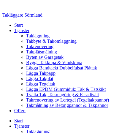
Skip
to
Takläggare Sörmland
content
Start
Tjänster
Takläggning
Takbyte & Takomläggning
Takrenovering
Takplåtsmålning
Byten av Garagetak
Bygga Takkupa & Vindskupa
Lägga Bandtäckt Dubbelfalsat Plåttak
Lägga Takpapp
Lägga Takplåt
Lägga Tegeltak
Lägga EPDM Gummiduk: Tak & Tätskikt
Tvätta Tak, Takrengöring & Fasadtvätt
Takrenovering av Lertegel (Tegeltakpannor)
Takmålning av Betongpannor & Takpannor
Offert
Start
Tjänster
Takläggning