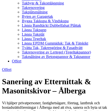
Takbyte & Takomläggning
Takrenovering
Takplåtsmålning
Byten av Garagetak
Bygga Takkupa & Vindskupa
Lägga Bandtäckt Dubbelfalsat Plåttak
Lägga Takpapp
Lägga Takplåt
Lägga Tegeltak
Lägga EPDM Gummiduk: Tak & Tätskikt
Tvätta Tak, Takrengöring & Fasadtvätt
Takrenovering av Lertegel (Tegeltakpannor)
Takmålning av Betongpannor & Takpannor
Offert
Offert
Sanering av Etternittak &
Masonitskivor – Ålberga
Vi hjälper privatpersoner, fastighetsägare, företag, lantbruk och
bostadsrättsföreningar i Ålberga med att riva, sanera och byta ut tak