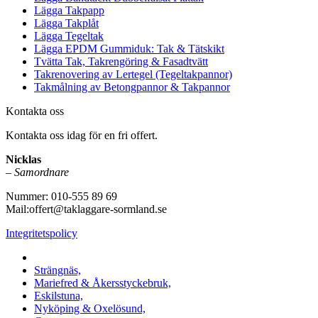
Lägga Takpapp
Lägga Takplåt
Lägga Tegeltak
Lägga EPDM Gummiduk: Tak & Tätskikt
Tvätta Tak, Takrengöring & Fasadtvätt
Takrenovering av Lertegel (Tegeltakpannor)
Takmålning av Betongpannor & Takpannor
Kontakta oss
Kontakta oss idag för en fri offert.
Nicklas
–
Samordnare
Nummer: 010-555 89 69
Mail:offert@taklaggare-sormland.se
Integritetspolicy
Vi utför arbeten i b.la:
Strängnäs,
Mariefred & Åkersstyckebruk,
Eskilstuna,
Nyköping & Oxelösund,