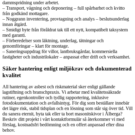
dammspridning under arbetet.
– Transport, vägning och deponering – full spårbarhet och kvitto
från godkänd mottagare.
– Noggrann inventering, provtagning och analys – beslutsunderlag
innan åtgärd.
– Smidigt byte från föråldrat tak till ett nytt, kompatibelt taksystem
med garanti.
– Förberedelser som läktning, underlag, tätningar och
genomföringar – klart för montage.
– Saneringsuppdrag för villor, lantbruksgårdar, kommersiella
fastigheter och industrilokaler – anpassat efter drift och verksamhet.
Säker hantering enligt miljökrav och dokumenterad
kvalitet
All hantering av asbest och riskmaterial sker enligt gällande
lagstiftning och branschpraxis. Vi arbetar med kvalitetssäkrade
rutiner, egenkontroller och tydlig rapportering, inklusive
fotodokumentation och avfallsintyg. För dig som beställare innebär
det lägre risk, stabil tidsplan och en lösning som står sig över tid. Vill
du sanera eternit, byta tak eller ta bort masonitskivor i Ålberga?
Beskriv ditt projekt i vårt kontaktformulär så återkommer vi med
förslag, kostnadsfri bedömning och en offert anpassad efter dina
behov.