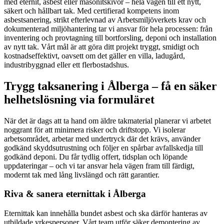
med eternit, asbest eller masonitskivor – hela vägen till ett nytt,
säkert och hållbart tak. Med certifierad kompetens inom
asbestsanering, strikt efterlevnad av Arbetsmiljöverkets krav och
dokumenterad miljöhantering tar vi ansvar för hela processen: från
inventering och provtagning till bortforsling, deponi och installation
av nytt tak. Vårt mål är att göra ditt projekt tryggt, smidigt och
kostnadseffektivt, oavsett om det gäller en villa, ladugård,
industribyggnad eller ett flerbostadshus.
Trygg taksanering i Ålberga – få en säker
helhetslösning via formuläret
När det är dags att ta hand om äldre takmaterial planerar vi arbetet
noggrant för att minimera risker och driftstopp. Vi isolerar
arbetsområdet, arbetar med undertryck där det krävs, använder
godkänd skyddsutrustning och följer en spårbar avfallskedja till
godkänd deponi. Du får tydlig offert, tidsplan och löpande
uppdateringar – och vi tar ansvar hela vägen fram till färdigt,
modernt tak med lång livslängd och rätt garantier.
Riva & sanera eternittak i Ålberga
Eternittak kan innehålla bundet asbest och ska därför hanteras av
utbildade yrkespersoner. Vårt team utför säker demontering av