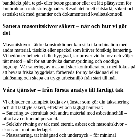
bandtäckt plåt, tegel- eller betongpannor eller ett lätt plåtsystem för
lantbruk och industribyggnader. Resultatet är ett slitstarkt, säkert och
estetiskt tak med garantier och dokumenterad kvalitetskontroll.
Sanera masonitskivor säkert – när och hur vi gör
det
Masonitskivor i äldre konstruktioner kan sitta i kombination med
andra material, tätskikt eller spackel som kräver försiktig hantering.
Vi bedömer helheten i din byggnad, tar prover vid behov och väljer
rätt metod – allt för att undvika dammspridning och onödiga
ingrepp. Vår sanering av masonit sker kontrollerat och med fokus på
att bevara friska byggdelar, förbereda för ny beklädnad eller
taklösning och skapa en trygg arbetsmiljö från start till mål.
Våra tjänster – från första analys till färdigt tak
Vi erbjuder en komplett kedja av tjänster som gör din taksanering
och ditt takbyte säkert, effektivt och lagligt hanterat:
– Sanering av eternittak och andra material med asbestinnehåll –
utfört av certifierad personal.
– Selektiv rivning av tak med eternit, asbest och masonitskivor –
skonsamt mot underlaget.
– Plastsanering, tät inhägnad och undertryck – för minimal