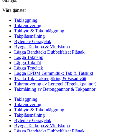
omnejd.
Våra tjänster
Takläggning
Takrenovering
Takbyte & Takomläggning
Takplåtsmålning
Byten av Garagetak
Bygga Takkupa & Vindskupa
Lägga Bandtäckt Dubbelfalsat Plåttak
Lägga Takpapp
Lägga Takplåt
Lägga Tegeltak
Lägga EPDM Gummiduk: Tak & Tätskikt
Tvätta Tak, Takrengöring & Fasadtvätt
Takrenovering av Lertegel (Tegeltakpannor)
Takmålning av Betongpannor & Takpannor
Takläggning
Takrenovering
Takbyte & Takomläggning
Takplåtsmålning
Byten av Garagetak
Bygga Takkupa & Vindskupa
Lägga Bandtäckt Dubbelfalsat Plåttak