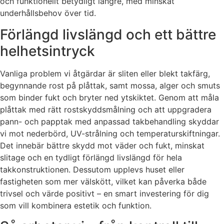
och funktionellt betydligt längre, med minskat
underhållsbehov över tid.
Förlängd livslängd och ett bättre
helhetsintryck
Vanliga problem vi åtgärdar är sliten eller blekt takfärg,
begynnande rost på plåttak, samt mossa, alger och smuts
som binder fukt och bryter ned ytskiktet. Genom att måla
plåttak med rätt rostskyddsmålning och att uppgradera
pann- och papptak med anpassad takbehandling skyddar
vi mot nederbörd, UV-strålning och temperaturskiftningar.
Det innebär bättre skydd mot väder och fukt, minskat
slitage och en tydligt förlängd livslängd för hela
takkonstruktionen. Dessutom upplevs huset eller
fastigheten som mer välskött, vilket kan påverka både
trivsel och värde positivt – en smart investering för dig
som vill kombinera estetik och funktion.