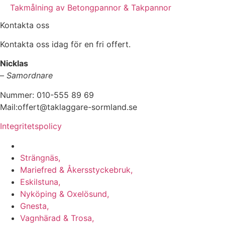
Takmålning av Betongpannor & Takpannor
Kontakta oss
Kontakta oss idag för en fri offert.
Nicklas
–
Samordnare
Nummer: 010-555 89 69
Mail:offert@taklaggare-sormland.se
Integritetspolicy
Vi utför arbeten i b.la:
Strängnäs,
Mariefred & Åkersstyckebruk,
Eskilstuna,
Nyköping & Oxelösund,
Gnesta,
Vagnhärad & Trosa,