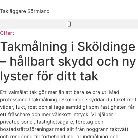
Skip
to
Takläggare Sörmland
content
Offert
Takmålning i Sköldinge
– hållbart skydd och ny
lyster för ditt tak
Ett välmålat tak gör mer än att bara se bra ut. Med
professionell takmålning i Sköldinge skyddar du taket mot
väder, fukt, rost och slitage samtidigt som fastigheten får
ett fräschare och mer välskött intryck. Vi hjälper
privatpersoner, fastighetsägare, företag och
bostadsrättsföreningar med allt från noggrann taktvätt
och rengöring till förbehandling, grundmålning och