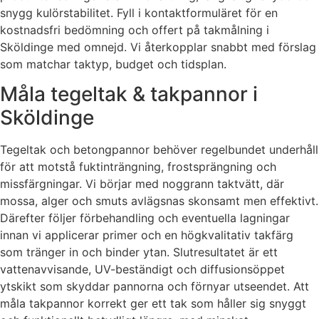
snygg kulörstabilitet. Fyll i kontaktformuläret för en
kostnadsfri bedömning och offert på takmålning i
Sköldinge med omnejd. Vi återkopplar snabbt med förslag
som matchar taktyp, budget och tidsplan.
Måla tegeltak & takpannor i
Sköldinge
Tegeltak och betongpannor behöver regelbundet underhåll
för att motstå fuktinträngning, frostsprängning och
missfärgningar. Vi börjar med noggrann taktvätt, där
mossa, alger och smuts avlägsnas skonsamt men effektivt.
Därefter följer förbehandling och eventuella lagningar
innan vi applicerar primer och en högkvalitativ takfärg
som tränger in och binder ytan. Slutresultatet är ett
vattenavvisande, UV-beständigt och diffusionsöppet
ytskikt som skyddar pannorna och förnyar utseendet. Att
måla takpannor korrekt ger ett tak som håller sig snyggt