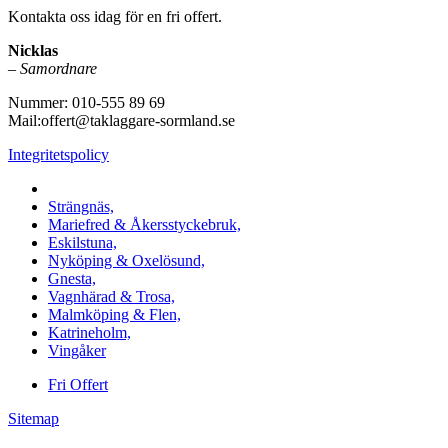
Kontakta oss idag för en fri offert.
Nicklas
–
Samordnare
Nummer: 010-555 89 69
Mail:offert@taklaggare-sormland.se
Integritetspolicy
Vi utför arbeten i b.la:
Strängnäs,
Mariefred & Åkersstyckebruk,
Eskilstuna,
Nyköping & Oxelösund,
Gnesta,
Vagnhärad & Trosa,
Malmköping & Flen,
Katrineholm,
Vingåker
Fri Offert
Sitemap