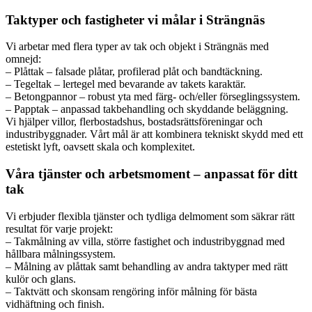
Taktyper och fastigheter vi målar i Strängnäs
Vi arbetar med flera typer av tak och objekt i Strängnäs med
omnejd:
– Plåttak – falsade plåtar, profilerad plåt och bandtäckning.
– Tegeltak – lertegel med bevarande av takets karaktär.
– Betongpannor – robust yta med färg- och/eller förseglingssystem.
– Papptak – anpassad takbehandling och skyddande beläggning.
Vi hjälper villor, flerbostadshus, bostadsrättsföreningar och
industribyggnader. Vårt mål är att kombinera tekniskt skydd med ett
estetiskt lyft, oavsett skala och komplexitet.
Våra tjänster och arbetsmoment – anpassat för ditt
tak
Vi erbjuder flexibla tjänster och tydliga delmoment som säkrar rätt
resultat för varje projekt:
– Takmålning av villa, större fastighet och industribyggnad med
hållbara målningssystem.
– Målning av plåttak samt behandling av andra taktyper med rätt
kulör och glans.
– Taktvätt och skonsam rengöring inför målning för bästa
vidhäftning och finish.