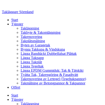
Skip
to
Takläggare Sörmland
content
Start
Tjänster
Takläggning
Takbyte & Takomläggning
Takrenovering
Takplåtsmålning
Byten av Garagetak
Bygga Takkupa & Vindskupa
Lägga Bandtäckt Dubbelfalsat Plåttak
Lägga Takpapp
Lägga Takplåt
Lägga Tegeltak
Lägga EPDM Gummiduk: Tak & Tätskikt
Tvätta Tak, Takrengöring & Fasadtvätt
Takrenovering av Lertegel (Tegeltakpannor)
Takmålning av Betongpannor & Takpannor
Offert
Start
Tjänster
Takläggning