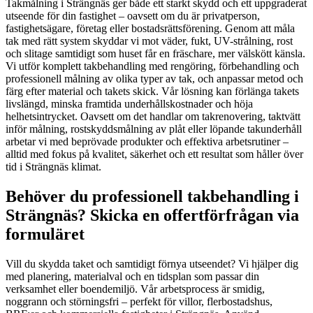
Takmålning i Strängnäs ger både ett starkt skydd och ett uppgraderat
utseende för din fastighet – oavsett om du är privatperson,
fastighetsägare, företag eller bostadsrättsförening. Genom att måla
tak med rätt system skyddar vi mot väder, fukt, UV-strålning, rost
och slitage samtidigt som huset får en fräschare, mer välskött känsla.
Vi utför komplett takbehandling med rengöring, förbehandling och
professionell målning av olika typer av tak, och anpassar metod och
färg efter material och takets skick. Vår lösning kan förlänga takets
livslängd, minska framtida underhållskostnader och höja
helhetsintrycket. Oavsett om det handlar om takrenovering, taktvätt
inför målning, rostskyddsmålning av plåt eller löpande takunderhåll
arbetar vi med beprövade produkter och effektiva arbetsrutiner –
alltid med fokus på kvalitet, säkerhet och ett resultat som håller över
tid i Strängnäs klimat.
Behöver du professionell takbehandling i
Strängnäs? Skicka en offertförfrågan via
formuläret
Vill du skydda taket och samtidigt förnya utseendet? Vi hjälper dig
med planering, materialval och en tidsplan som passar din
verksamhet eller boendemiljö. Vår arbetsprocess är smidig,
noggrann och störningsfri – perfekt för villor, flerbostadshus,