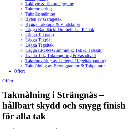
Takbyte & Takomläggning
Takrenovering
Takplåtsmålning
Byten av Garagetak
Bygga Takkupa & Vindskupa
Lägga Bandtäckt Dubbelfalsat Plåttak
Lägga Takpapp
Lägga Takplåt
Lägga Tegeltak
Lägga EPDM Gummiduk: Tak & Tätskikt
Tvätta Tak, Takrengöring & Fasadtvätt
Takrenovering av Lertegel (Tegeltakpannor)
Takmålning av Betongpannor & Takpannor
Offert
Offert
Takmålning i Strängnäs –
hållbart skydd och snygg finish
för alla tak