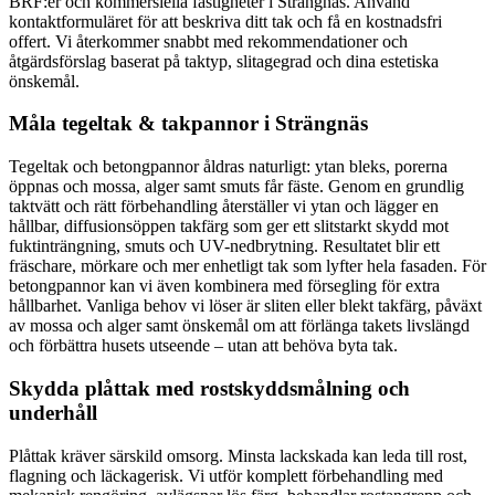
BRF:er och kommersiella fastigheter i Strängnäs. Använd
kontaktformuläret för att beskriva ditt tak och få en kostnadsfri
offert. Vi återkommer snabbt med rekommendationer och
åtgärdsförslag baserat på taktyp, slitagegrad och dina estetiska
önskemål.
Måla tegeltak & takpannor i Strängnäs
Tegeltak och betongpannor åldras naturligt: ytan bleks, porerna
öppnas och mossa, alger samt smuts får fäste. Genom en grundlig
taktvätt och rätt förbehandling återställer vi ytan och lägger en
hållbar, diffusionsöppen takfärg som ger ett slitstarkt skydd mot
fuktinträngning, smuts och UV-nedbrytning. Resultatet blir ett
fräschare, mörkare och mer enhetligt tak som lyfter hela fasaden. För
betongpannor kan vi även kombinera med försegling för extra
hållbarhet. Vanliga behov vi löser är sliten eller blekt takfärg, påväxt
av mossa och alger samt önskemål om att förlänga takets livslängd
och förbättra husets utseende – utan att behöva byta tak.
Skydda plåttak med rostskyddsmålning och
underhåll
Plåttak kräver särskild omsorg. Minsta lackskada kan leda till rost,
flagning och läckagerisk. Vi utför komplett förbehandling med