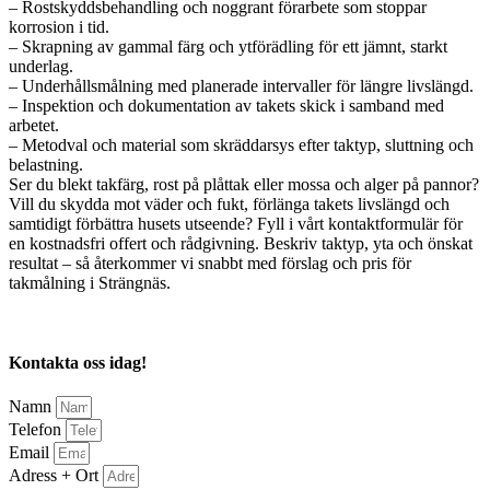
– Rostskyddsbehandling och noggrant förarbete som stoppar
korrosion i tid.
– Skrapning av gammal färg och ytförädling för ett jämnt, starkt
underlag.
– Underhållsmålning med planerade intervaller för längre livslängd.
– Inspektion och dokumentation av takets skick i samband med
arbetet.
– Metodval och material som skräddarsys efter taktyp, sluttning och
belastning.
Ser du blekt takfärg, rost på plåttak eller mossa och alger på pannor?
Vill du skydda mot väder och fukt, förlänga takets livslängd och
samtidigt förbättra husets utseende? Fyll i vårt kontaktformulär för
en kostnadsfri offert och rådgivning. Beskriv taktyp, yta och önskat
resultat – så återkommer vi snabbt med förslag och pris för
takmålning i Strängnäs.
Kontakta oss idag!
Namn
Telefon
Email
Adress + Ort