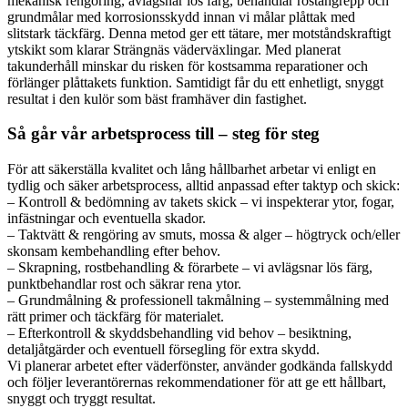
mekanisk rengöring, avlägsnar lös färg, behandlar rostangrepp och
grundmålar med korrosionsskydd innan vi målar plåttak med
slitstark täckfärg. Denna metod ger ett tätare, mer motståndskraftigt
ytskikt som klarar Strängnäs väderväxlingar. Med planerat
takunderhåll minskar du risken för kostsamma reparationer och
förlänger plåttakets funktion. Samtidigt får du ett enhetligt, snyggt
resultat i den kulör som bäst framhäver din fastighet.
Så går vår arbetsprocess till – steg för steg
För att säkerställa kvalitet och lång hållbarhet arbetar vi enligt en
tydlig och säker arbetsprocess, alltid anpassad efter taktyp och skick:
– Kontroll & bedömning av takets skick – vi inspekterar ytor, fogar,
infästningar och eventuella skador.
– Taktvätt & rengöring av smuts, mossa & alger – högtryck och/eller
skonsam kembehandling efter behov.
– Skrapning, rostbehandling & förarbete – vi avlägsnar lös färg,
punktbehandlar rost och säkrar rena ytor.
– Grundmålning & professionell takmålning – systemmålning med
rätt primer och täckfärg för materialet.
– Efterkontroll & skyddsbehandling vid behov – besiktning,
detaljåtgärder och eventuell försegling för extra skydd.
Vi planerar arbetet efter väderfönster, använder godkända fallskydd
och följer leverantörernas rekommendationer för att ge ett hållbart,
snyggt och tryggt resultat.