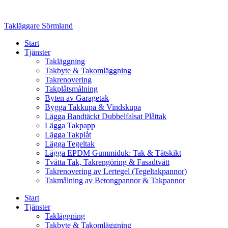
Skip
to
Takläggare Sörmland
content
Start
Tjänster
Takläggning
Takbyte & Takomläggning
Takrenovering
Takplåtsmålning
Byten av Garagetak
Bygga Takkupa & Vindskupa
Lägga Bandtäckt Dubbelfalsat Plåttak
Lägga Takpapp
Lägga Takplåt
Lägga Tegeltak
Lägga EPDM Gummiduk: Tak & Tätskikt
Tvätta Tak, Takrengöring & Fasadtvätt
Takrenovering av Lertegel (Tegeltakpannor)
Takmålning av Betongpannor & Takpannor
Start
Tjänster
Takläggning
Takbyte & Takomläggning