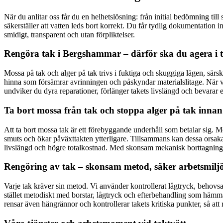
När du anlitar oss får du en helhetslösning: från initial bedömning til
säkerställer att vatten leds bort korrekt. Du får tydlig dokumentation inn
smidigt, transparent och utan förpliktelser.
Rengöra tak i Bergshammar – därför ska du agera i t
Mossa på tak och alger på tak trivs i fuktiga och skuggiga lägen, särsk
hinna som försämrar avrinningen och påskyndar materialslitage. När vat
undviker du dyra reparationer, förlänger takets livslängd och bevarar e
Ta bort mossa från tak och stoppa alger på tak inna
Att ta bort mossa tak är ett förebyggande underhåll som betalar sig. 
smuts och ökar påväxttakten ytterligare. Tillsammans kan dessa orsaka 
livslängd och högre totalkostnad. Med skonsam mekanisk borttagning oc
Rengöring av tak – skonsam metod, säker arbetsmiljö 
Varje tak kräver sin metod. Vi använder kontrollerat lågtryck, behovsa
stället metodiskt med borstar, lågtryck och efterbehandling som hämma
rensar även hängrännor och kontrollerar takets kritiska punkter, så att r