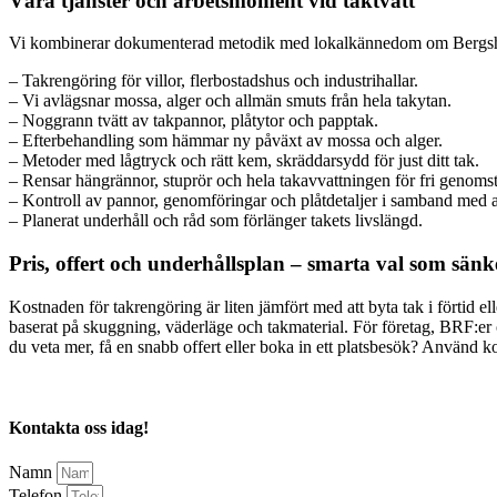
Våra tjänster och arbetsmoment vid taktvätt
Vi kombinerar dokumenterad metodik med lokalkännedom om Bergshammar
– Takrengöring för villor, flerbostadshus och industrihallar.
– Vi avlägsnar mossa, alger och allmän smuts från hela takytan.
– Noggrann tvätt av takpannor, plåtytor och papptak.
– Efterbehandling som hämmar ny påväxt av mossa och alger.
– Metoder med lågtryck och rätt kem, skräddarsydd för just ditt tak.
– Rensar hängrännor, stuprör och hela takavvattningen för fri genoms
– Kontroll av pannor, genomföringar och plåtdetaljer i samband med a
– Planerat underhåll och råd som förlänger takets livslängd.
Pris, offert och underhållsplan – smarta val som sän
Kostnaden för takrengöring är liten jämfört med att byta tak i förtid e
baserat på skuggning, väderläge och takmaterial. För företag, BRF:er o
du veta mer, få en snabb offert eller boka in ett platsbesök? Använd k
Kontakta oss idag!
Namn
Telefon