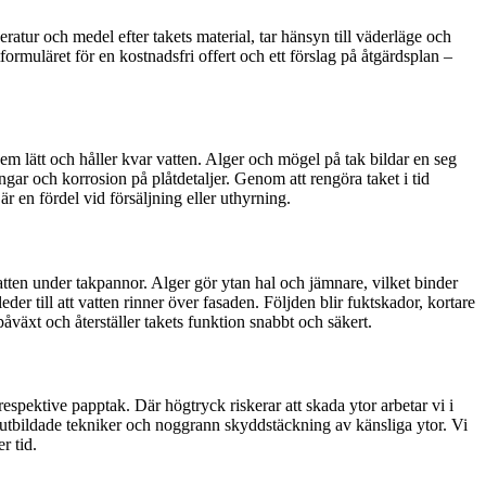
ratur och medel efter takets material, tar hänsyn till väderläge och
ktformuläret för en kostnadsfri offert och ett förslag på åtgärdsplan –
dem lätt och håller kvar vatten. Alger och mögel på tak bildar en seg
gar och korrosion på plåtdetaljer. Genom att rengöra taket i tid
r en fördel vid försäljning eller uthyrning.
tten under takpannor. Alger gör ytan hal och jämnare, vilket binder
r till att vatten rinner över fasaden. Följden blir fuktskador, kortare
växt och återställer takets funktion snabbt och säkert.
spektive papptak. Där högtryck riskerar att skada ytor arbetar vi i
 utbildade tekniker och noggrann skyddstäckning av känsliga ytor. Vi
r tid.