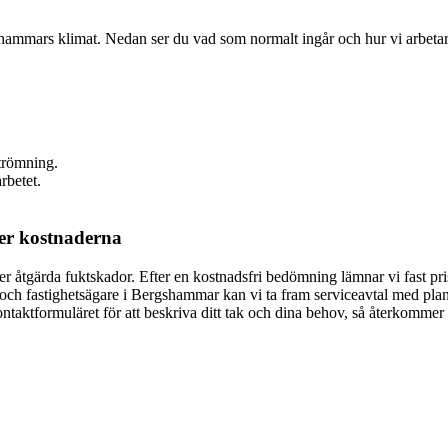
s klimat. Nedan ser du vad som normalt ingår och hur vi arbetar – al
trömning.
rbetet.
ker kostnaderna
ller åtgärda fuktskador. Efter en kostnadsfri bedömning lämnar vi fast p
ch fastighetsägare i Bergshammar kan vi ta fram serviceavtal med planer
ontaktformuläret för att beskriva ditt tak och dina behov, så återkomme