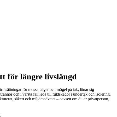
 för längre livslängd
örutsättningar för mossa, alger och mögel på tak, lönar sig
nnor och i värsta fall leda till fuktskador i undertak och isolering.
ukturerat, säkert och miljömedvetet – oavsett om du är privatperson,
t