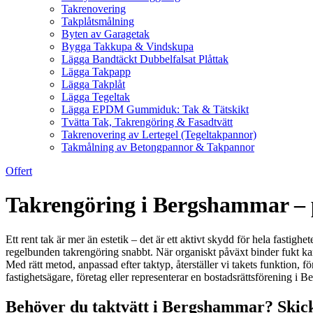
Takrenovering
Takplåtsmålning
Byten av Garagetak
Bygga Takkupa & Vindskupa
Lägga Bandtäckt Dubbelfalsat Plåttak
Lägga Takpapp
Lägga Takplåt
Lägga Tegeltak
Lägga EPDM Gummiduk: Tak & Tätskikt
Tvätta Tak, Takrengöring & Fasadtvätt
Takrenovering av Lertegel (Tegeltakpannor)
Takmålning av Betongpannor & Takpannor
Offert
Takrengöring i Bergshammar – pr
Ett rent tak är mer än estetik – det är ett aktivt skydd för hela fasti
regelbunden takrengöring snabbt. När organiskt påväxt binder fukt kan 
Med rätt metod, anpassad efter taktyp, återställer vi takets funktion, 
fastighetsägare, företag eller representerar en bostadsrättsförening 
Behöver du taktvätt i Bergshammar? Skicka