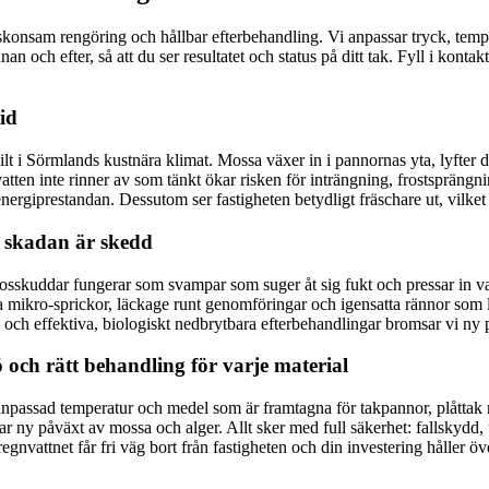
l skonsam rengöring och hållbar efterbehandling. Vi anpassar tryck, tempe
an och efter, så att du ser resultatet och status på ditt tak. Fyll i konta
id
ilt i Sörmlands kustnära klimat. Mossa växer in i pannornas yta, lyfter 
ten inte rinner av som tänkt ökar risken för inträngning, frostsprängnin
nergiprestandan. Dessutom ser fastigheten betydligt fräschare ut, vilket ä
n skadan är skedd
Mosskuddar fungerar som svampar som suger åt sig fukt och pressar in va
mikro-sprickor, läckage runt genomföringar och igensatta rännor som lede
h effektiva, biologiskt nedbrytbara efterbehandlingar bromsar vi ny på
och rätt behandling för varje material
npassad temperatur och medel som är framtagna för takpannor, plåttak re
r ny påväxt av mossa och alger. Allt sker med full säkerhet: fallskydd,
egnvattnet får fri väg bort från fastigheten och din investering håller öve