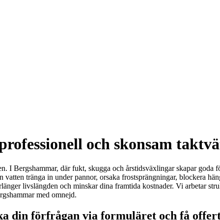
ofessionell och skonsam taktvätt
gheten. I Bergshammar, där fukt, skugga och årstidsväxlingar skapar goda f
vatten tränga in under pannor, orsaka frostsprängningar, blockera hängrä
förlänger livslängden och minskar dina framtida kostnader. Vi arbetar str
i Bergshammar med omnejd.
 din förfrågan via formuläret och få offer