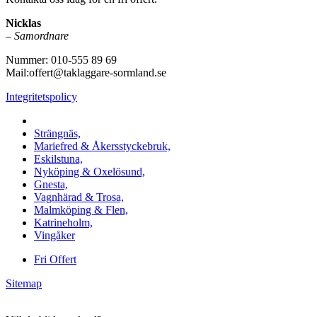
Nicklas
–
Samordnare
Nummer: 010-555 89 69
Mail:offert@taklaggare-sormland.se
Integritetspolicy
Vi utför arbeten i b.la:
Strängnäs,
Mariefred & Åkersstyckebruk,
Eskilstuna,
Nyköping & Oxelösund,
Gnesta,
Vagnhärad & Trosa,
Malmköping & Flen,
Katrineholm,
Vingåker
Fri Offert
Sitemap