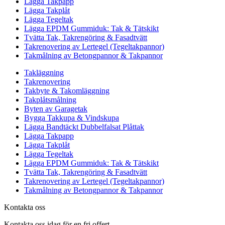
Lägga Takpapp
Lägga Takplåt
Lägga Tegeltak
Lägga EPDM Gummiduk: Tak & Tätskikt
Tvätta Tak, Takrengöring & Fasadtvätt
Takrenovering av Lertegel (Tegeltakpannor)
Takmålning av Betongpannor & Takpannor
Takläggning
Takrenovering
Takbyte & Takomläggning
Takplåtsmålning
Byten av Garagetak
Bygga Takkupa & Vindskupa
Lägga Bandtäckt Dubbelfalsat Plåttak
Lägga Takpapp
Lägga Takplåt
Lägga Tegeltak
Lägga EPDM Gummiduk: Tak & Tätskikt
Tvätta Tak, Takrengöring & Fasadtvätt
Takrenovering av Lertegel (Tegeltakpannor)
Takmålning av Betongpannor & Takpannor
Kontakta oss
Kontakta oss idag för en fri offert.