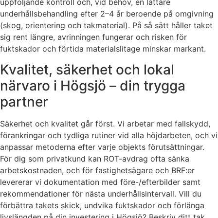
uppföljande kontroll och, vid behov, en lättare
underhållsbehandling efter 2–4 år beroende på omgivning
(skog, orientering och takmaterial). På så sätt håller taket
sig rent längre, avrinningen fungerar och risken för
fuktskador och förtida materialslitage minskar markant.
Kvalitet, säkerhet och lokal
närvaro i Högsjö – din trygga
partner
Säkerhet och kvalitet går först. Vi arbetar med fallskydd,
förankringar och tydliga rutiner vid alla höjdarbeten, och vi
anpassar metoderna efter varje objekts förutsättningar.
För dig som privatkund kan ROT-avdrag ofta sänka
arbetskostnaden, och för fastighetsägare och BRF:er
levererar vi dokumentation med före-/efterbilder samt
rekommendationer för nästa underhållsintervall. Vill du
förbättra takets skick, undvika fuktskador och förlänga
livslängden på din investering i Högsjö? Beskriv ditt tak