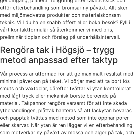
genomgång, planerar rengöring efter takets skick och
utför efterbehandling som bromsar ny påväxt. Allt sker
med miljömedvetna produkter och materialskonsam
teknik. Vill du ha en snabb offert eller boka besök? Fyll i
vårt kontaktformulär så återkommer vi med pris,
preliminär tidplan och förslag på underhållsintervall.
Rengöra tak i Högsjö – trygg
metod anpassad efter taktyp
Vår process är utformad för att ge maximalt resultat med
minimal påverkan på taket. Vi börjar med att ta bort lös
smuts och växtdelar, därefter tvättar vi ytan kontrollerat
med lågt tryck eller mekanisk borste beroende på
material. Takpannor rengörs varsamt för att inte skada
ytbehandlingen, plåttak hanteras så att lackytan bevaras
och papptak tvättas med metod som inte öppnar porer
eller skarvar. När ytan är ren lägger vi en efterbehandling
som motverkar ny påväxt av mossa och alger på tak, och