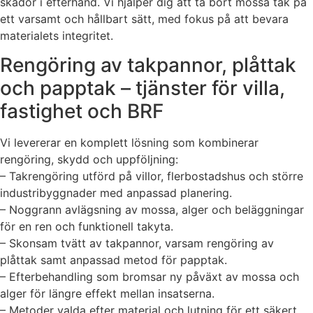
skador i efterhand. Vi hjälper dig att ta bort mossa tak på
ett varsamt och hållbart sätt, med fokus på att bevara
materialets integritet.
Rengöring av takpannor, plåttak
och papptak – tjänster för villa,
fastighet och BRF
Vi levererar en komplett lösning som kombinerar
rengöring, skydd och uppföljning:
– Takrengöring utförd på villor, flerbostadshus och större
industribyggnader med anpassad planering.
– Noggrann avlägsning av mossa, alger och beläggningar
för en ren och funktionell takyta.
– Skonsam tvätt av takpannor, varsam rengöring av
plåttak samt anpassad metod för papptak.
– Efterbehandling som bromsar ny påväxt av mossa och
alger för längre effekt mellan insatserna.
– Metoder valda efter material och lutning för ett säkert