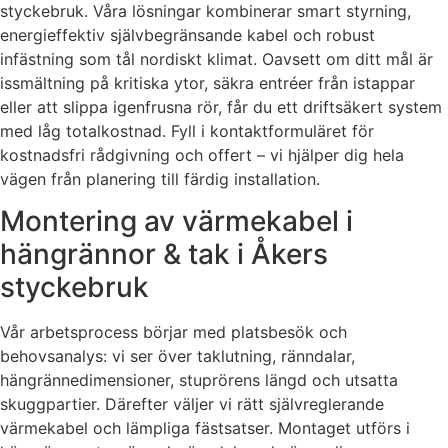
styckebruk. Våra lösningar kombinerar smart styrning,
energieffektiv självbegränsande kabel och robust
infästning som tål nordiskt klimat. Oavsett om ditt mål är
issmältning på kritiska ytor, säkra entréer från istappar
eller att slippa igenfrusna rör, får du ett driftsäkert system
med låg totalkostnad. Fyll i kontaktformuläret för
kostnadsfri rådgivning och offert – vi hjälper dig hela
vägen från planering till färdig installation.
Montering av värmekabel i
hängrännor & tak i Åkers
styckebruk
Vår arbetsprocess börjar med platsbesök och
behovsanalys: vi ser över taklutning, ränndalar,
hängrännedimensioner, stuprörens längd och utsatta
skuggpartier. Därefter väljer vi rätt självreglerande
värmekabel och lämpliga fästsatser. Montaget utförs i