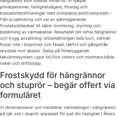
hängrännor som lossnar vintertid. Vi hjälper
privatpersoner, fastighetsägare, företag och
bostadsrättsföreningar med kompletta antifrostsystem –
från projektering och val av självreglerande
frostskyddskabel till säker montering, styrning och
besiktning av värmekablar. Resultatet blir isfria hängrännor
och trygg avvattning: snösmältningen leds bort, vattnet
fryser inte i stuprören och fasad, takfot och gångstråk
skyddas mot skador. Satsa på förebyggande
takvärmesystem i god tid före vintern och minimera både
risker och driftstopp.
Frostskydd för hängrännor
och stuprör – begär offert via
formuläret
Vi dimensionerar och installerar värmeslingor i hängrännor,
på tak och i stuprör anpassat för just din fastighet i Åkers