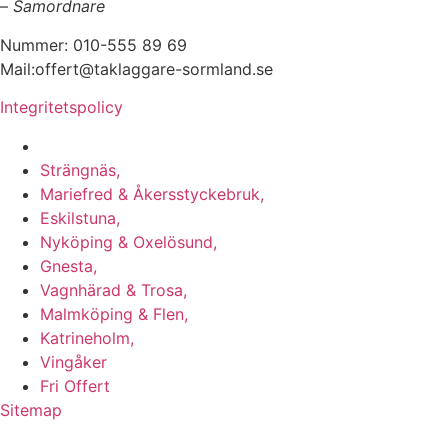
–
Samordnare
Nummer: 010-555 89 69
Mail:offert@taklaggare-sormland.se
Integritetspolicy
Vi utför arbeten i b.la:
Strängnäs,
Mariefred & Åkersstyckebruk,
Eskilstuna,
Nyköping & Oxelösund,
Gnesta,
Vagnhärad & Trosa,
Malmköping & Flen,
Katrineholm,
Vingåker
Fri Offert
Sitemap