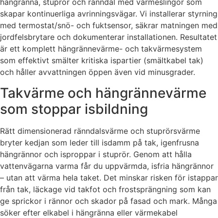
hängränna, stuprör och ränndal med värmeslingor som
skapar kontinuerliga avrinningsvägar. Vi installerar styrning
med termostat/snö- och fuktsensor, säkrar matningen med
jordfelsbrytare och dokumenterar installationen. Resultatet
är ett komplett hängrännevärme- och takvärmesystem
som effektivt smälter kritiska ispartier (smältkabel tak)
och håller avvattningen öppen även vid minusgrader.
Takvärme och hängrännevärme
som stoppar isbildning
Rätt dimensionerad ränndalsvärme och stuprörsvärme
bryter kedjan som leder till isdamm på tak, igenfrusna
hängrännor och isproppar i stuprör. Genom att hålla
vattenvägarna varma får du uppvärmda, isfria hängrännor
– utan att värma hela taket. Det minskar risken för istappar
från tak, läckage vid takfot och frostsprängning som kan
ge sprickor i rännor och skador på fasad och mark. Många
söker efter elkabel i hängränna eller värmekabel