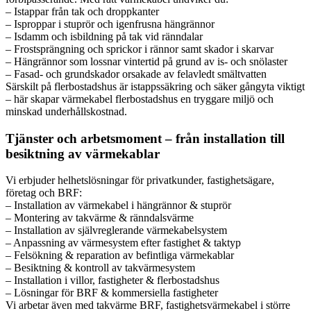
– Istappar från tak och droppkanter
– Isproppar i stuprör och igenfrusna hängrännor
– Isdamm och isbildning på tak vid ränndalar
– Frostsprängning och sprickor i rännor samt skador i skarvar
– Hängrännor som lossnar vintertid på grund av is- och snölaster
– Fasad- och grundskador orsakade av felavledt smältvatten
Särskilt på flerbostadshus är istappssäkring och säker gångyta viktigt
– här skapar värmekabel flerbostadshus en tryggare miljö och
minskad underhållskostnad.
Tjänster och arbetsmoment – från installation till
besiktning av värmekablar
Vi erbjuder helhetslösningar för privatkunder, fastighetsägare,
företag och BRF:
– Installation av värmekabel i hängrännor & stuprör
– Montering av takvärme & ränndalsvärme
– Installation av självreglerande värmekabelsystem
– Anpassning av värmesystem efter fastighet & taktyp
– Felsökning & reparation av befintliga värmekablar
– Besiktning & kontroll av takvärmesystem
– Installation i villor, fastigheter & flerbostadshus
– Lösningar för BRF & kommersiella fastigheter
Vi arbetar även med takvärme BRF, fastighetsvärmekabel i större