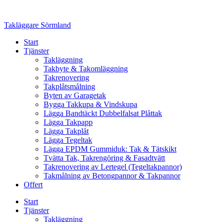
Skip
to
Takläggare Sörmland
content
Start
Tjänster
Takläggning
Takbyte & Takomläggning
Takrenovering
Takplåtsmålning
Byten av Garagetak
Bygga Takkupa & Vindskupa
Lägga Bandtäckt Dubbelfalsat Plåttak
Lägga Takpapp
Lägga Takplåt
Lägga Tegeltak
Lägga EPDM Gummiduk: Tak & Tätskikt
Tvätta Tak, Takrengöring & Fasadtvätt
Takrenovering av Lertegel (Tegeltakpannor)
Takmålning av Betongpannor & Takpannor
Offert
Start
Tjänster
Takläggning