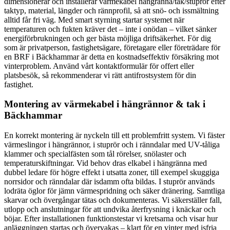
dimensionerar och installerar värmekabel hängränna/tak/stuprör efter
taktyp, material, längder och rännprofil, så att snö- och issmältning
alltid får fri väg. Med smart styrning startar systemet när
temperaturen och fukten kräver det – inte i onödan – vilket sänker
energiförbrukningen och ger bästa möjliga driftsäkerhet. För dig
som är privatperson, fastighetsägare, företagare eller företrädare för
en BRF i Bäckhammar är detta en kostnadseffektiv försäkring mot
vinterproblem. Använd vårt kontaktformulär för offert eller
platsbesök, så rekommenderar vi rätt antifrostsystem för din
fastighet.
Montering av värmekabel i hängrännor & tak i
Bäckhammar
En korrekt montering är nyckeln till ett problemfritt system. Vi fäster
värmeslingor i hängrännor, i stuprör och i ränndalar med UV-tåliga
klammer och specialfästen som tål rörelser, snölaster och
temperaturskiftningar. Vid behov dras elkabel i hängränna med
dubbel ledare för högre effekt i utsatta zoner, till exempel skuggiga
norrsidor och ränndalar där isdamm ofta bildas. I stuprör används
lodräta öglor för jämn värmespridning och säker dränering. Samtliga
skarvar och övergångar tätas och dokumenteras. Vi säkerställer fall,
utlopp och anslutningar för att undvika återfrysning i knäckar och
böjar. Efter installationen funktionstestar vi kretsarna och visar hur
anläggningen startas och övervakas – klart för en vinter med isfria