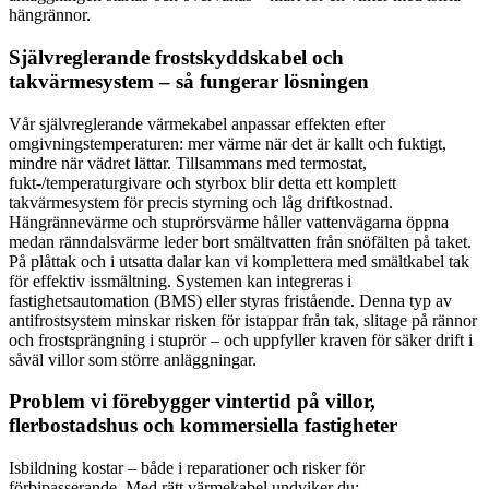
hängrännor.
Självreglerande frostskyddskabel och
takvärmesystem – så fungerar lösningen
Vår självreglerande värmekabel anpassar effekten efter
omgivningstemperaturen: mer värme när det är kallt och fuktigt,
mindre när vädret lättar. Tillsammans med termostat,
fukt-/temperaturgivare och styrbox blir detta ett komplett
takvärmesystem för precis styrning och låg driftkostnad.
Hängrännevärme och stuprörsvärme håller vattenvägarna öppna
medan ränndalsvärme leder bort smältvatten från snöfälten på taket.
På plåttak och i utsatta dalar kan vi komplettera med smältkabel tak
för effektiv issmältning. Systemen kan integreras i
fastighetsautomation (BMS) eller styras fristående. Denna typ av
antifrostsystem minskar risken för istappar från tak, slitage på rännor
och frostsprängning i stuprör – och uppfyller kraven för säker drift i
såväl villor som större anläggningar.
Problem vi förebygger vintertid på villor,
flerbostadshus och kommersiella fastigheter
Isbildning kostar – både i reparationer och risker för
förbipasserande. Med rätt värmekabel undviker du: