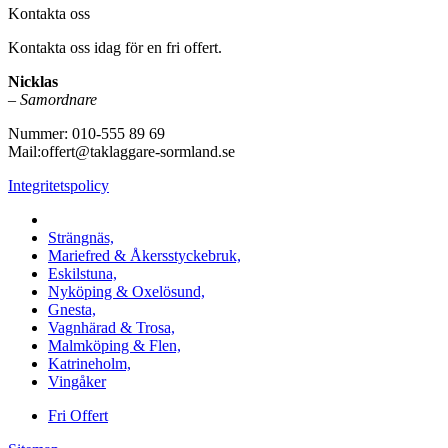
Kontakta oss
Kontakta oss idag för en fri offert.
Nicklas
–
Samordnare
Nummer: 010-555 89 69
Mail:offert@taklaggare-sormland.se
Integritetspolicy
Vi utför arbeten i b.la:
Strängnäs,
Mariefred & Åkersstyckebruk,
Eskilstuna,
Nyköping & Oxelösund,
Gnesta,
Vagnhärad & Trosa,
Malmköping & Flen,
Katrineholm,
Vingåker
Fri Offert