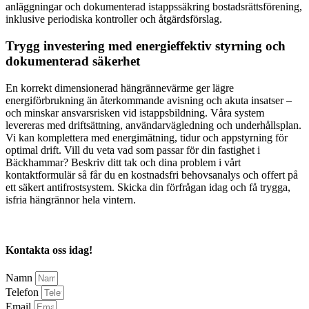
anläggningar och dokumenterad istappssäkring bostadsrättsförening,
inklusive periodiska kontroller och åtgärdsförslag.
Trygg investering med energieffektiv styrning och
dokumenterad säkerhet
En korrekt dimensionerad hängrännevärme ger lägre
energiförbrukning än återkommande avisning och akuta insatser –
och minskar ansvarsrisken vid istappsbildning. Våra system
levereras med driftsättning, användarvägledning och underhållsplan.
Vi kan komplettera med energimätning, tidur och appstyrning för
optimal drift. Vill du veta vad som passar för din fastighet i
Bäckhammar? Beskriv ditt tak och dina problem i vårt
kontaktformulär så får du en kostnadsfri behovsanalys och offert på
ett säkert antifrostsystem. Skicka din förfrågan idag och få trygga,
isfria hängrännor hela vintern.
Kontakta oss idag!
Namn
Telefon
Email