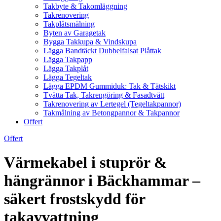
Takbyte & Takomläggning
Takrenovering
Takplåtsmålning
Byten av Garagetak
Bygga Takkupa & Vindskupa
Lägga Bandtäckt Dubbelfalsat Plåttak
Lägga Takpapp
Lägga Takplåt
Lägga Tegeltak
Lägga EPDM Gummiduk: Tak & Tätskikt
Tvätta Tak, Takrengöring & Fasadtvätt
Takrenovering av Lertegel (Tegeltakpannor)
Takmålning av Betongpannor & Takpannor
Offert
Offert
Värmekabel i stuprör &
hängrännor i Bäckhammar –
säkert frostskydd för
takavvattning