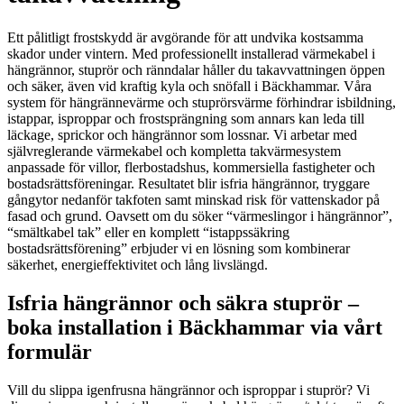
Ett pålitligt frostskydd är avgörande för att undvika kostsamma
skador under vintern. Med professionellt installerad värmekabel i
hängrännor, stuprör och ränndalar håller du takavvattningen öppen
och säker, även vid kraftig kyla och snöfall i Bäckhammar. Våra
system för hängrännevärme och stuprörsvärme förhindrar isbildning,
istappar, isproppar och frostsprängning som annars kan leda till
läckage, sprickor och hängrännor som lossnar. Vi arbetar med
självreglerande värmekabel och kompletta takvärmesystem
anpassade för villor, flerbostadshus, kommersiella fastigheter och
bostadsrättsföreningar. Resultatet blir isfria hängrännor, tryggare
gångytor nedanför takfoten samt minskad risk för vattenskador på
fasad och grund. Oavsett om du söker “värmeslingor i hängrännor”,
“smältkabel tak” eller en komplett “istappssäkring
bostadsrättsförening” erbjuder vi en lösning som kombinerar
säkerhet, energieffektivitet och lång livslängd.
Isfria hängrännor och säkra stuprör –
boka installation i Bäckhammar via vårt
formulär
Vill du slippa igenfrusna hängrännor och isproppar i stuprör? Vi