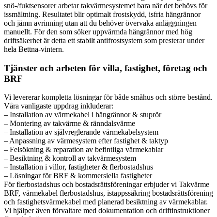
snö-/fuktsensorer arbetar takvärmesystemet bara när det behövs för
issmältning. Resultatet blir optimalt frostskydd, isfria hängrännor
och jämn avrinning utan att du behöver övervaka anläggningen
manuellt. För den som söker uppvärmda hängrännor med hög
driftsäkerhet är detta ett stabilt antifrostsystem som presterar under
hela Bettna-vintern.
Tjänster och arbeten för villa, fastighet, företag och
BRF
Vi levererar kompletta lösningar för både småhus och större bestånd.
Våra vanligaste uppdrag inkluderar:
– Installation av värmekabel i hängrännor & stuprör
– Montering av takvärme & ränndalsvärme
– Installation av självreglerande värmekabelsystem
– Anpassning av värmesystem efter fastighet & taktyp
– Felsökning & reparation av befintliga värmekablar
– Besiktning & kontroll av takvärmesystem
– Installation i villor, fastigheter & flerbostadshus
– Lösningar för BRF & kommersiella fastigheter
För flerbostadshus och bostadsrättsföreningar erbjuder vi Takvärme
BRF, värmekabel flerbostadshus, istappssäkring bostadsrättsförening
och fastighetsvärmekabel med planerad besiktning av värmekablar.
Vi hjälper även förvaltare med dokumentation och driftinstruktioner