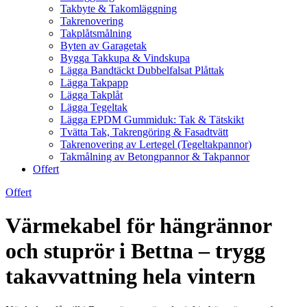
Takbyte & Takomläggning
Takrenovering
Takplåtsmålning
Byten av Garagetak
Bygga Takkupa & Vindskupa
Lägga Bandtäckt Dubbelfalsat Plåttak
Lägga Takpapp
Lägga Takplåt
Lägga Tegeltak
Lägga EPDM Gummiduk: Tak & Tätskikt
Tvätta Tak, Takrengöring & Fasadtvätt
Takrenovering av Lertegel (Tegeltakpannor)
Takmålning av Betongpannor & Takpannor
Offert
Offert
Värmekabel för hängrännor
och stuprör i Bettna – trygg
takavvattning hela vintern