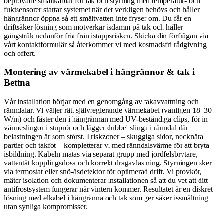
beprövade smältkablar för tak och styrning med temperatur- och
fuktsensorer startar systemet när det verkligen behövs och håller
hängrännor öppna så att smältvatten inte fryser om. Du får en
driftsäker lösning som motverkar isdamm på tak och håller
gångstråk nedanför fria från istappsrisken. Skicka din förfrågan via
vårt kontaktformulär så återkommer vi med kostnadsfri rådgivning
och offert.
Montering av värmekabel i hängrännor & tak i
Bettna
Vår installation börjar med en genomgång av takavvattning och
ränndalar. Vi väljer rätt självreglerande värmekabel (vanligen 18–30
W/m) och fäster den i hängrännan med UV-beständiga clips, för in
värmeslingor i stuprör och lägger dubbel slinga i ränndal där
belastningen är som störst. I riskzoner – skuggiga sidor, nocknära
partier och takfot – kompletterar vi med ränndalsvärme för att bryta
isbildning. Kabeln matas via separat grupp med jordfelsbrytare,
vattentät kopplingsdosa och korrekt dragavlastning. Styrningen sker
via termostat eller snö-/isdetektor för optimerad drift. Vi provkör,
mäter isolation och dokumenterar installationen så att du vet att ditt
antifrostsystem fungerar när vintern kommer. Resultatet är en diskret
lösning med elkabel i hängränna och tak som ger säker issmältning
utan synliga kompromisser.