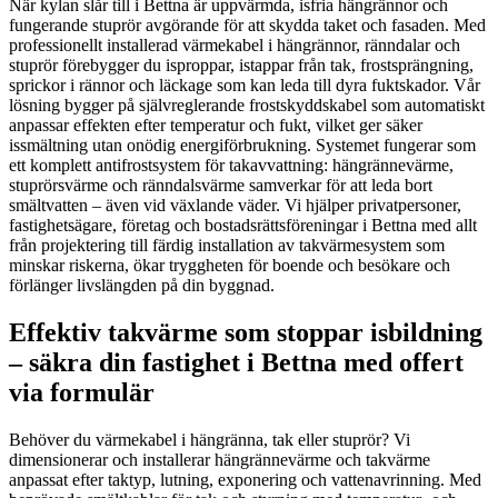
När kylan slår till i Bettna är uppvärmda, isfria hängrännor och
fungerande stuprör avgörande för att skydda taket och fasaden. Med
professionellt installerad värmekabel i hängrännor, ränndalar och
stuprör förebygger du isproppar, istappar från tak, frostsprängning,
sprickor i rännor och läckage som kan leda till dyra fuktskador. Vår
lösning bygger på självreglerande frostskyddskabel som automatiskt
anpassar effekten efter temperatur och fukt, vilket ger säker
issmältning utan onödig energiförbrukning. Systemet fungerar som
ett komplett antifrostsystem för takavvattning: hängrännevärme,
stuprörsvärme och ränndalsvärme samverkar för att leda bort
smältvatten – även vid växlande väder. Vi hjälper privatpersoner,
fastighetsägare, företag och bostadsrättsföreningar i Bettna med allt
från projektering till färdig installation av takvärmesystem som
minskar riskerna, ökar tryggheten för boende och besökare och
förlänger livslängden på din byggnad.
Effektiv takvärme som stoppar isbildning
– säkra din fastighet i Bettna med offert
via formulär
Behöver du värmekabel i hängränna, tak eller stuprör? Vi
dimensionerar och installerar hängrännevärme och takvärme
anpassat efter taktyp, lutning, exponering och vattenavrinning. Med