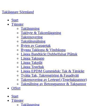
Skip
to
Takläggare Sörmland
content
Start
Tjänster
Takläggning
Takbyte & Takomläggning
Takrenovering
Takplåtsmålning
Byten av Garagetak
Bygga Takkupa & Vindskupa
Lägga Bandtäckt Dubbelfalsat Plåttak
Lägga Takpapp
Lägga Takplåt
Lägga Tegeltak
Lägga EPDM Gummiduk: Tak & Tätskikt
Tvätta Tak, Takrengöring & Fasadtvätt
Takrenovering av Lertegel (Tegeltakpannor)
Takmålning av Betongpannor & Takpannor
Offert
Start
Tjänster
Takläggning