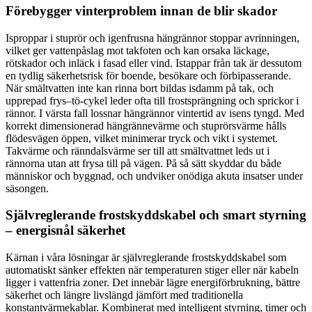
Förebygger vinterproblem innan de blir skador
Isproppar i stuprör och igenfrusna hängrännor stoppar avrinningen,
vilket ger vattenpåslag mot takfoten och kan orsaka läckage,
rötskador och inläck i fasad eller vind. Istappar från tak är dessutom
en tydlig säkerhetsrisk för boende, besökare och förbipasserande.
När smältvatten inte kan rinna bort bildas isdamm på tak, och
upprepad frys–tö-cykel leder ofta till frostsprängning och sprickor i
rännor. I värsta fall lossnar hängrännor vintertid av isens tyngd. Med
korrekt dimensionerad hängrännevärme och stuprörsvärme hålls
flödesvägen öppen, vilket minimerar tryck och vikt i systemet.
Takvärme och ränndalsvärme ser till att smältvattnet leds ut i
rännorna utan att frysa till på vägen. På så sätt skyddar du både
människor och byggnad, och undviker onödiga akuta insatser under
säsongen.
Självreglerande frostskyddskabel och smart styrning
– energisnål säkerhet
Kärnan i våra lösningar är självreglerande frostskyddskabel som
automatiskt sänker effekten när temperaturen stiger eller när kabeln
ligger i vattenfria zoner. Det innebär lägre energiförbrukning, bättre
säkerhet och längre livslängd jämfört med traditionella
konstantvärmekablar. Kombinerat med intelligent styrning, timer och