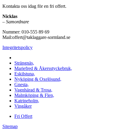
Kontakta oss idag för en fri offert.
Nicklas
–
Samordnare
Nummer: 010-555 89 69
Mail:offert@taklaggare-sormland.se
Integritetspolicy
Vi utför arbeten i b.la:
Strängnäs,
Mariefred & Åkersstyckebruk,
Eskilstuna,
Nyköping & Oxelösund,
Gnesta,
Vagnhärad & Trosa,
Malmköping & Flen,
Katrineholm,
Vingåker
Fri Offert
Sitemap