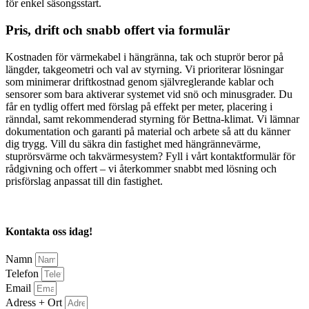
för enkel säsongsstart.
Pris, drift och snabb offert via formulär
Kostnaden för värmekabel i hängränna, tak och stuprör beror på
längder, takgeometri och val av styrning. Vi prioriterar lösningar
som minimerar driftkostnad genom självreglerande kablar och
sensorer som bara aktiverar systemet vid snö och minusgrader. Du
får en tydlig offert med förslag på effekt per meter, placering i
ränndal, samt rekommenderad styrning för Bettna-klimat. Vi lämnar
dokumentation och garanti på material och arbete så att du känner
dig trygg. Vill du säkra din fastighet med hängrännevärme,
stuprörsvärme och takvärmesystem? Fyll i vårt kontaktformulär för
rådgivning och offert – vi återkommer snabbt med lösning och
prisförslag anpassat till din fastighet.
Kontakta oss idag!
Namn
Telefon
Email
Adress + Ort