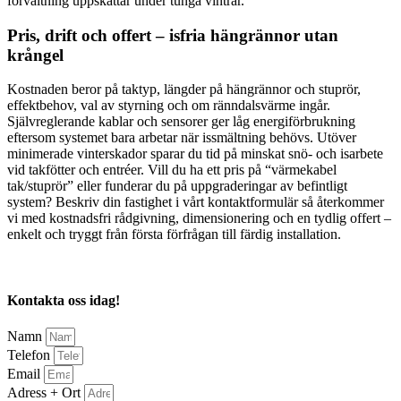
förvaltning uppskattar under tunga vintrar.
Pris, drift och offert – isfria hängrännor utan
krångel
Kostnaden beror på taktyp, längder på hängrännor och stuprör,
effektbehov, val av styrning och om ränndalsvärme ingår.
Självreglerande kablar och sensorer ger låg energiförbrukning
eftersom systemet bara arbetar när issmältning behövs. Utöver
minimerade vinterskador sparar du tid på minskat snö- och isarbete
vid takfötter och entréer. Vill du ha ett pris på “värmekabel
tak/stuprör” eller funderar du på uppgraderingar av befintligt
system? Beskriv din fastighet i vårt kontaktformulär så återkommer
vi med kostnadsfri rådgivning, dimensionering och en tydlig offert –
enkelt och tryggt från första förfrågan till färdig installation.
Kontakta oss idag!
Namn
Telefon
Email
Adress + Ort