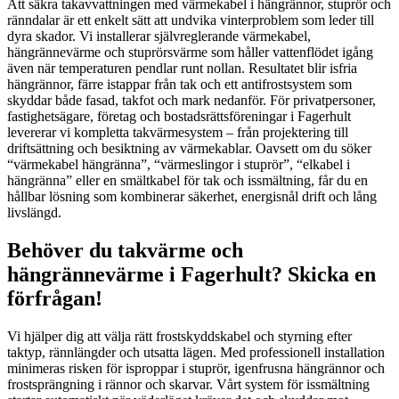
Att säkra takavvattningen med värmekabel i hängrännor, stuprör och
ränndalar är ett enkelt sätt att undvika vinterproblem som leder till
dyra skador. Vi installerar självreglerande värmekabel,
hängrännevärme och stuprörsvärme som håller vattenflödet igång
även när temperaturen pendlar runt nollan. Resultatet blir isfria
hängrännor, färre istappar från tak och ett antifrostsystem som
skyddar både fasad, takfot och mark nedanför. För privatpersoner,
fastighetsägare, företag och bostadsrättsföreningar i Fagerhult
levererar vi kompletta takvärmesystem – från projektering till
driftsättning och besiktning av värmekablar. Oavsett om du söker
“värmekabel hängränna”, “värmeslingor i stuprör”, “elkabel i
hängränna” eller en smältkabel för tak och issmältning, får du en
hållbar lösning som kombinerar säkerhet, energisnål drift och lång
livslängd.
Behöver du takvärme och
hängrännevärme i Fagerhult? Skicka en
förfrågan!
Vi hjälper dig att välja rätt frostskyddskabel och styrning efter
taktyp, rännlängder och utsatta lägen. Med professionell installation
minimeras risken för isproppar i stuprör, igenfrusna hängrännor och
frostsprängning i rännor och skarvar. Vårt system för issmältning