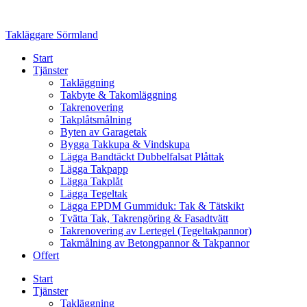
Skip
to
Takläggare Sörmland
content
Start
Tjänster
Takläggning
Takbyte & Takomläggning
Takrenovering
Takplåtsmålning
Byten av Garagetak
Bygga Takkupa & Vindskupa
Lägga Bandtäckt Dubbelfalsat Plåttak
Lägga Takpapp
Lägga Takplåt
Lägga Tegeltak
Lägga EPDM Gummiduk: Tak & Tätskikt
Tvätta Tak, Takrengöring & Fasadtvätt
Takrenovering av Lertegel (Tegeltakpannor)
Takmålning av Betongpannor & Takpannor
Offert
Start
Tjänster
Takläggning