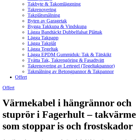
Takbyte & Takomläggning
Takrenovering
Takplåtsmålning
Byten av Garagetak
Bygga Takkupa & Vindskupa
Lägga Bandtäckt Dubbelfalsat Plåttak
Lägga Takpapp
Lägga Takplåt
Lägga Tegeltak
Lägga EPDM Gummiduk: Tak & Tätskikt
Tvätta Tak, Takrengöring & Fasadtvätt
Takrenovering av Lertegel (Tegeltakpannor)
Takmålning av Betongpannor & Takpannor
Offert
Offert
Värmekabel i hängrännor och
stuprör i Fagerhult – takvärme
som stoppar is och frostskador