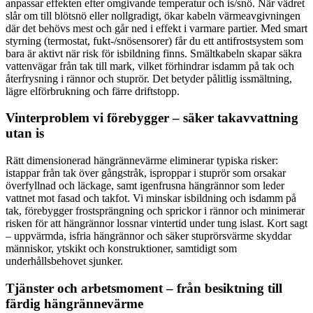
anpassar effekten efter omgivande temperatur och is/snö. När vädret
slår om till blötsnö eller nollgradigt, ökar kabeln värmeavgivningen
där det behövs mest och går ned i effekt i varmare partier. Med smart
styrning (termostat, fukt-/snösensorer) får du ett antifrostsystem som
bara är aktivt när risk för isbildning finns. Smältkabeln skapar säkra
vattenvägar från tak till mark, vilket förhindrar isdamm på tak och
återfrysning i rännor och stuprör. Det betyder pålitlig issmältning,
lägre elförbrukning och färre driftstopp.
Vinterproblem vi förebygger – säker takavvattning
utan is
Rätt dimensionerad hängrännevärme eliminerar typiska risker:
istappar från tak över gångstråk, isproppar i stuprör som orsakar
överfyllnad och läckage, samt igenfrusna hängrännor som leder
vattnet mot fasad och takfot. Vi minskar isbildning och isdamm på
tak, förebygger frostsprängning och sprickor i rännor och minimerar
risken för att hängrännor lossnar vintertid under tung islast. Kort sagt
– uppvärmda, isfria hängrännor och säker stuprörsvärme skyddar
människor, ytskikt och konstruktioner, samtidigt som
underhållsbehovet sjunker.
Tjänster och arbetsmoment – från besiktning till
färdig hängrännevärme