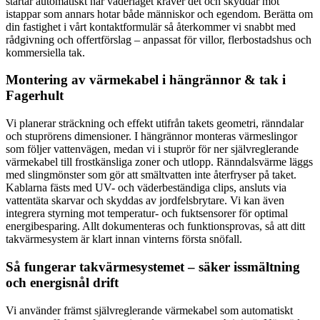
startar automatiskt när väderläget kräver det och skyddar mot
istappar som annars hotar både människor och egendom. Berätta om
din fastighet i vårt kontaktformulär så återkommer vi snabbt med
rådgivning och offertförslag – anpassat för villor, flerbostadshus och
kommersiella tak.
Montering av värmekabel i hängrännor & tak i
Fagerhult
Vi planerar sträckning och effekt utifrån takets geometri, ränndalar
och stuprörens dimensioner. I hängrännor monteras värmeslingor
som följer vattenvägen, medan vi i stuprör för ner självreglerande
värmekabel till frostkänsliga zoner och utlopp. Ränndalsvärme läggs
med slingmönster som gör att smältvatten inte återfryser på taket.
Kablarna fästs med UV- och väderbeständiga clips, ansluts via
vattentäta skarvar och skyddas av jordfelsbrytare. Vi kan även
integrera styrning mot temperatur- och fuktsensorer för optimal
energibesparing. Allt dokumenteras och funktionsprovas, så att ditt
takvärmesystem är klart innan vinterns första snöfall.
Så fungerar takvärmesystemet – säker issmältning
och energisnål drift
Vi använder främst självreglerande värmekabel som automatiskt