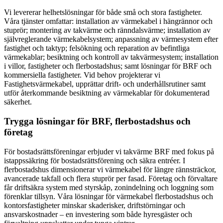
Vi levererar helhetslösningar för både små och stora fastigheter.
Våra tjänster omfattar: installation av värmekabel i hängrännor och
stuprör; montering av takvärme och ränndalsvärme; installation av
självreglerande värmekabelsystem; anpassning av värmesystem efter
fastighet och taktyp; felsökning och reparation av befintliga
värmekablar; besiktning och kontroll av takvärmesystem; installation
i villor, fastigheter och flerbostadshus; samt lösningar för BRF och
kommersiella fastigheter. Vid behov projekterar vi
Fastighetsvärmekabel, upprättar drift- och underhållsrutiner samt
utför återkommande besiktning av värmekablar för dokumenterad
säkerhet.
Trygga lösningar för BRF, flerbostadshus och
företag
För bostadsrättsföreningar erbjuder vi takvärme BRF med fokus på
istappssäkring för bostadsrättsförening och säkra entréer. I
flerbostadshus dimensionerar vi värmekabel för längre rännsträckor,
avancerade takfall och flera stuprör per fasad. Företag och förvaltare
får driftsäkra system med styrskåp, zonindelning och loggning som
förenklar tillsyn. Våra lösningar för värmekabel flerbostadshus och
kontorsfastigheter minskar skaderisker, driftstörningar och
ansvarskostnader – en investering som både hyresgäster och