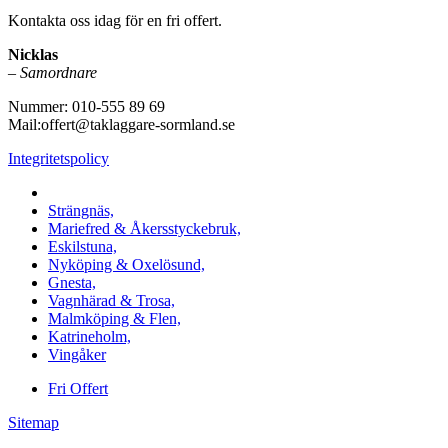
Kontakta oss idag för en fri offert.
Nicklas
–
Samordnare
Nummer: 010-555 89 69
Mail:offert@taklaggare-sormland.se
Integritetspolicy
Vi utför arbeten i b.la:
Strängnäs,
Mariefred & Åkersstyckebruk,
Eskilstuna,
Nyköping & Oxelösund,
Gnesta,
Vagnhärad & Trosa,
Malmköping & Flen,
Katrineholm,
Vingåker
Fri Offert
Sitemap