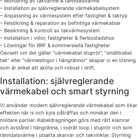
– Montering av takvärme & ränndalsvärme
– Installation av självreglerande värmekabelsystem
– Anpassning av värmesystem efter fastighet & taktyp
– Felsökning & reparation av befintliga värmekablar
– Besiktning & kontroll av takvärmesystem
– Installation i villor, fastigheter & flerbostadshus
– Lösningar för BRF & kommersiella fastigheter
Oavsett om det gäller “värmekabel stuprör”, “smältkabel
tak” eller “värmeslingor i hängrännor” skapar vi en lösning
som är enkel att sköta och robust i drift.
Installation: självreglerande
värmekabel och smart styrning
Vi använder modern självreglerande värmekabel som ökar
effekten när is och kyla påträffas och minskar den i
mildare partier. Kabeldragningen görs med rätt klamrar
och avstånd i hängränna, i lodrät loop i stuprör och som
ränndalsvärme i utsatta skarvar och takvinklar. Styrning