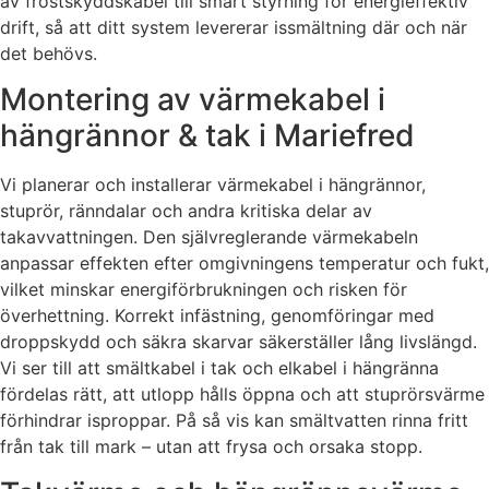
av frostskyddskabel till smart styrning för energieffektiv
drift, så att ditt system levererar issmältning där och när
det behövs.
Montering av värmekabel i
hängrännor & tak i Mariefred
Vi planerar och installerar värmekabel i hängrännor,
stuprör, ränndalar och andra kritiska delar av
takavvattningen. Den självreglerande värmekabeln
anpassar effekten efter omgivningens temperatur och fukt,
vilket minskar energiförbrukningen och risken för
överhettning. Korrekt infästning, genomföringar med
droppskydd och säkra skarvar säkerställer lång livslängd.
Vi ser till att smältkabel i tak och elkabel i hängränna
fördelas rätt, att utlopp hålls öppna och att stuprörsvärme
förhindrar isproppar. På så vis kan smältvatten rinna fritt
från tak till mark – utan att frysa och orsaka stopp.