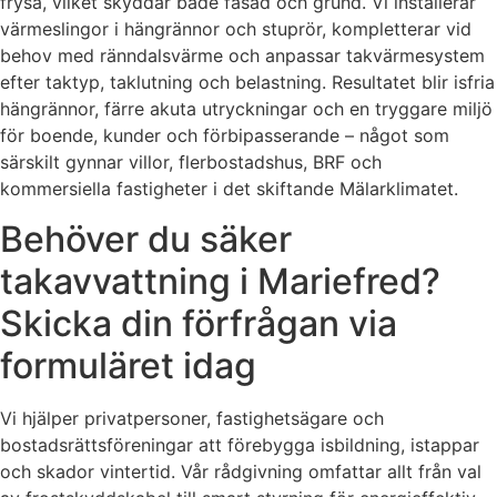
frysa, vilket skyddar både fasad och grund. Vi installerar
värmeslingor i hängrännor och stuprör, kompletterar vid
behov med ränndalsvärme och anpassar takvärmesystem
efter taktyp, taklutning och belastning. Resultatet blir isfria
hängrännor, färre akuta utryckningar och en tryggare miljö
för boende, kunder och förbipasserande – något som
särskilt gynnar villor, flerbostadshus, BRF och
kommersiella fastigheter i det skiftande Mälarklimatet.
Behöver du säker
takavvattning i Mariefred?
Skicka din förfrågan via
formuläret idag
Vi hjälper privatpersoner, fastighetsägare och
bostadsrättsföreningar att förebygga isbildning, istappar
och skador vintertid. Vår rådgivning omfattar allt från val