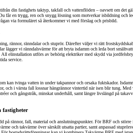
rån din fastighets taktyp, takfall och vattenflöden – oavsett om det gäl
Du får en trygg, ren och snygg lösning som motverkar isbildning och le
frågan via formuläret så återkommer vi med förslag och prisbild.
a
, rännor, ränndalar och stuprör. Därefter väljer vi rätt frostskyddskab
ar lägger vi ränndalsvärme för att bryta isdamm och leda bort smältvatte
All elinstallation utförs av behörig elektriker med skydd via jordfelsbry
ida service.
 kan tvinga vatten in under takpannor och orsaka fuktskador. Isdamm på t
, och i värsta fall lossnar hängrännor vintertid när isen blir tung. Me
ntréer och gångstråk, minskat underhåll, samt längre livslängd på takavv
fastigheter
d på rännor, fall, material och anslutningspunkter. För BRF och större f
ärme och takvärme över särskilt utsatta partier, samt anpassad stuprör
rift. För bostadsrättsföreningar kan vi kombinera Takvärme BRF med ista