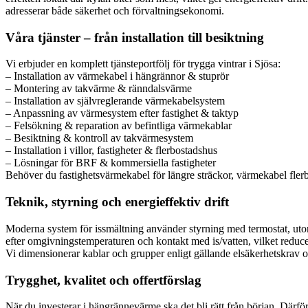
adresserar både säkerhet och förvaltningsekonomi.
Våra tjänster – från installation till besiktning
Vi erbjuder en komplett tjänsteportfölj för trygga vintrar i Sjösa:
– Installation av värmekabel i hängrännor & stuprör
– Montering av takvärme & ränndalsvärme
– Installation av självreglerande värmekabelsystem
– Anpassning av värmesystem efter fastighet & taktyp
– Felsökning & reparation av befintliga värmekablar
– Besiktning & kontroll av takvärmesystem
– Installation i villor, fastigheter & flerbostadshus
– Lösningar för BRF & kommersiella fastigheter
Behöver du fastighetsvärmekabel för längre sträckor, värmekabel flerbos
Teknik, styrning och energieffektiv drift
Moderna system för issmältning använder styrning med termostat, utomh
efter omgivningstemperaturen och kontakt med is/vatten, vilket reduc
Vi dimensionerar kablar och grupper enligt gällande elsäkerhetskrav oc
Trygghet, kvalitet och offertförslag
När du investerar i hängrännevärme ska det bli rätt från början. Därfö