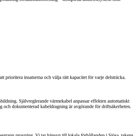
prioritera insatserna och välja rätt kapacitet för varje delsträcka.
isbildning. Självreglerande värmekabel anpassar effekten automatiskt
ing och dokumenterad kabeldragning är avgörande för driftsäkerheten.
ggrann provning. Vi tar hänsyn till lokala förhållanden i Sjösa, takens