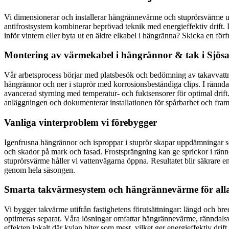
Vi dimensionerar och installerar hängrännevärme och stuprörsvärme utif
antifrostsystem kombinerar beprövad teknik med energieffektiv drift. 
inför vintern eller byta ut en äldre elkabel i hängränna? Skicka en för
Montering av värmekabel i hängrännor & tak i Sjös
Vår arbetsprocess börjar med platsbesök och bedömning av takavvattning
hängrännor och ner i stuprör med korrosionsbeständiga clips. I ränndal
avancerad styrning med temperatur- och fuktsensorer för optimal drift. 
anläggningen och dokumenterar installationen för spårbarhet och framt
Vanliga vinterproblem vi förebygger
Igenfrusna hängrännor och isproppar i stuprör skapar uppdämningar som
och skador på mark och fasad. Frostsprängning kan ge sprickor i rännor
stuprörsvärme håller vi vattenvägarna öppna. Resultatet blir säkrare e
genom hela säsongen.
Smarta takvärmesystem och hängrännevärme för alla 
Vi bygger takvärme utifrån fastighetens förutsättningar: längd och bred
optimeras separat. Våra lösningar omfattar hängrännevärme, ränndalsv
effekten lokalt där kylan biter som mest, vilket ger energieffektiv d