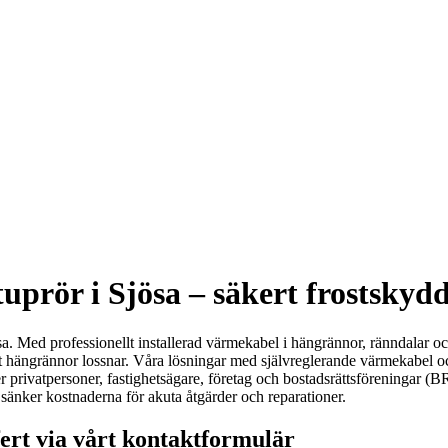
prör i Sjösa – säkert frostskydd
jösa. Med professionellt installerad värmekabel i hängrännor, ränndalar oc
tt hängrännor lossnar. Våra lösningar med självreglerande värmekabel oc
r privatpersoner, fastighetsägare, företag och bostadsrättsföreningar (BR
 sänker kostnaderna för akuta åtgärder och reparationer.
fert via vårt kontaktformulär