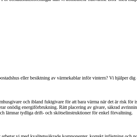
tadshus eller besiktning av värmekablar inför vintern? Vi hjälper dig att 
usgivare och ibland fuktgivare för att bara värma när det är risk för 
erar onödig energiförbrukning. Rätt placering av givare, säkrad avrinn
h lämnar tydliga drift- och skötselinstruktioner för enkel förvaltning.
r arbetar vi med kvalitetssäkrade komponenter, korrekt infästning och no