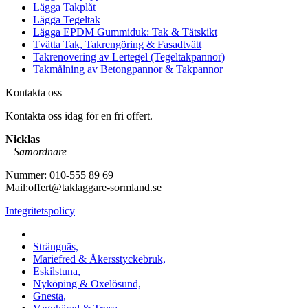
Lägga Takplåt
Lägga Tegeltak
Lägga EPDM Gummiduk: Tak & Tätskikt
Tvätta Tak, Takrengöring & Fasadtvätt
Takrenovering av Lertegel (Tegeltakpannor)
Takmålning av Betongpannor & Takpannor
Kontakta oss
Kontakta oss idag för en fri offert.
Nicklas
–
Samordnare
Nummer: 010-555 89 69
Mail:offert@taklaggare-sormland.se
Integritetspolicy
Vi utför arbeten i b.la:
Strängnäs,
Mariefred & Åkersstyckebruk,
Eskilstuna,
Nyköping & Oxelösund,
Gnesta,