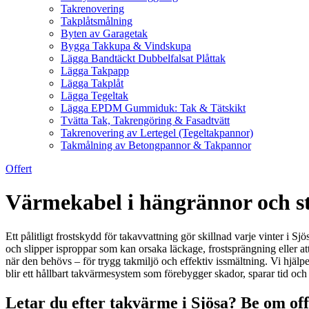
Takrenovering
Takplåtsmålning
Byten av Garagetak
Bygga Takkupa & Vindskupa
Lägga Bandtäckt Dubbelfalsat Plåttak
Lägga Takpapp
Lägga Takplåt
Lägga Tegeltak
Lägga EPDM Gummiduk: Tak & Tätskikt
Tvätta Tak, Takrengöring & Fasadtvätt
Takrenovering av Lertegel (Tegeltakpannor)
Takmålning av Betongpannor & Takpannor
Offert
Värmekabel i hängrännor och stu
Ett pålitligt frostskydd för takavvattning gör skillnad varje vinter i S
och slipper isproppar som kan orsaka läckage, frostsprängning eller a
när den behövs – för trygg takmiljö och effektiv issmältning. Vi hjälpe
blir ett hållbart takvärmesystem som förebygger skador, sparar tid och
Letar du efter takvärme i Sjösa? Be om of