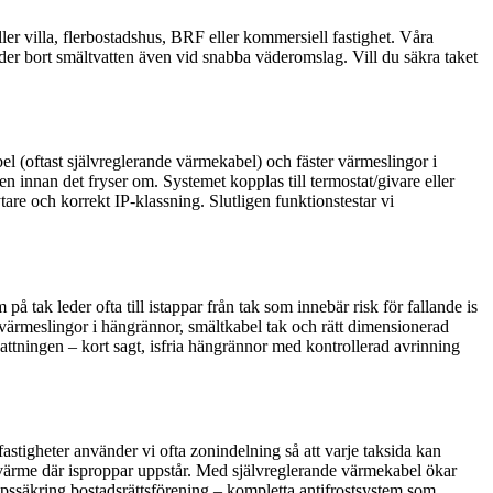
ler villa, flerbostadshus, BRF eller kommersiell fastighet. Våra
der bort smältvatten även vid snabba väderomslag. Vill du säkra taket
el (oftast självreglerande värmekabel) och fäster värmeslingor i
n innan det fryser om. Systemet kopplas till termostat/givare eller
tare och korrekt IP-klassning. Slutligen funktionstestar vi
ak leder ofta till istappar från tak som innebär risk för fallande is
d värmeslingor i hängrännor, smältkabel tak och rätt dimensionerad
attningen – kort sagt, isfria hängrännor med kontrollerad avrinning
astigheter använder vi ofta zonindelning så att varje taksida kan
svärme där isproppar uppstår. Med självreglerande värmekabel ökar
ppssäkring bostadsrättsförening – kompletta antifrostsystem som