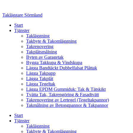
Skip
to
Takläggare Sörmland
content
Start
Tjänster
Takläggning
Takbyte & Takomläggning
Takrenovering
Takplåtsmålning
Byten av Garagetak
Bygga Takkupa & Vindskupa
Lägga Bandtäckt Dubbelfalsat Plåttak
Lägga Takpapp
Lägga Takplåt
Lägga Tegeltak
Lägga EPDM Gummiduk: Tak & Tätskikt
Tvätta Tak, Takrengöring & Fasadtvätt
Takrenovering av Lertegel (Tegeltakpannor)
Takmålning av Betongpannor & Takpannor
Start
Tjänster
Takläggning
Takbyte & Takomläggning