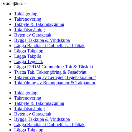
Våra tjänster
Takläggning
Takrenovering
Takbyte & Takomläggning
Takplåtsmålning
Byten av Garagetak
Bygga Takkupa & Vindskupa
Lägga Bandtäckt Dubbelfalsat Plåttak
Lägga Takpapp
Lägga Takplåt
Lägga Tegeltak
Lägga EPDM Gummiduk: Tak & Tätskikt
Tvätta Tak, Takrengöring & Fasadtvätt
Takrenovering av Lertegel (Tegeltakpannor)
Takmålning av Betongpannor & Takpannor
Takläggning
Takrenovering
Takbyte & Takomläggning
Takplåtsmålning
Byten av Garagetak
Bygga Takkupa & Vindskupa
Lägga Bandtäckt Dubbelfalsat Plåttak
Lägga Takpapp