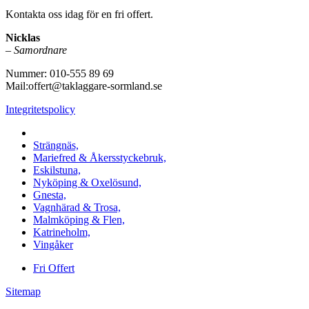
Kontakta oss idag för en fri offert.
Nicklas
–
Samordnare
Nummer: 010-555 89 69
Mail:offert@taklaggare-sormland.se
Integritetspolicy
Vi utför arbeten i b.la:
Strängnäs,
Mariefred & Åkersstyckebruk,
Eskilstuna,
Nyköping & Oxelösund,
Gnesta,
Vagnhärad & Trosa,
Malmköping & Flen,
Katrineholm,
Vingåker
Fri Offert
Sitemap