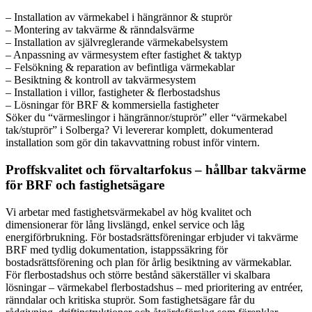
– Installation av värmekabel i hängrännor & stuprör
– Montering av takvärme & ränndalsvärme
– Installation av självreglerande värmekabelsystem
– Anpassning av värmesystem efter fastighet & taktyp
– Felsökning & reparation av befintliga värmekablar
– Besiktning & kontroll av takvärmesystem
– Installation i villor, fastigheter & flerbostadshus
– Lösningar för BRF & kommersiella fastigheter
Söker du “värmeslingor i hängrännor/stuprör” eller “värmekabel
tak/stuprör” i Solberga? Vi levererar komplett, dokumenterad
installation som gör din takavvattning robust inför vintern.
Proffskvalitet och förvaltarfokus – hållbar takvärme
för BRF och fastighetsägare
Vi arbetar med fastighetsvärmekabel av hög kvalitet och
dimensionerar för lång livslängd, enkel service och låg
energiförbrukning. För bostadsrättsföreningar erbjuder vi takvärme
BRF med tydlig dokumentation, istappssäkring för
bostadsrättsförening och plan för årlig besiktning av värmekablar.
För flerbostadshus och större bestånd säkerställer vi skalbara
lösningar – värmekabel flerbostadshus – med prioritering av entréer,
ränndalar och kritiska stuprör. Som fastighetsägare får du