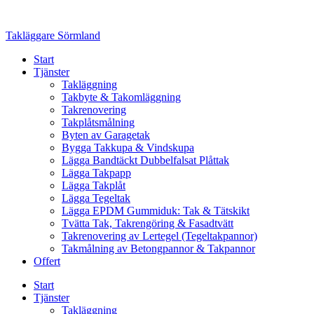
Skip
to
Takläggare Sörmland
content
Start
Tjänster
Takläggning
Takbyte & Takomläggning
Takrenovering
Takplåtsmålning
Byten av Garagetak
Bygga Takkupa & Vindskupa
Lägga Bandtäckt Dubbelfalsat Plåttak
Lägga Takpapp
Lägga Takplåt
Lägga Tegeltak
Lägga EPDM Gummiduk: Tak & Tätskikt
Tvätta Tak, Takrengöring & Fasadtvätt
Takrenovering av Lertegel (Tegeltakpannor)
Takmålning av Betongpannor & Takpannor
Offert
Start
Tjänster
Takläggning