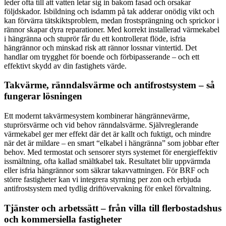
leder ofta till att vatten letar sig in bakom fasad och orsakar
följdskador. Isbildning och isdamm på tak adderar onödig vikt och
kan förvärra tätskiktsproblem, medan frostsprängning och sprickor i
rännor skapar dyra reparationer. Med korrekt installerad värmekabel
i hängränna och stuprör får du ett kontrollerat flöde, isfria
hängrännor och minskad risk att rännor lossnar vintertid. Det
handlar om trygghet för boende och förbipasserande – och ett
effektivt skydd av din fastighets värde.
Takvärme, ränndalsvärme och antifrostsystem – så
fungerar lösningen
Ett modernt takvärmesystem kombinerar hängrännevärme,
stuprörsvärme och vid behov ränndalsvärme. Självreglerande
värmekabel ger mer effekt där det är kallt och fuktigt, och mindre
när det är mildare – en smart “elkabel i hängränna” som jobbar efter
behov. Med termostat och sensorer styrs systemet för energieffektiv
issmältning, ofta kallad smältkabel tak. Resultatet blir uppvärmda
eller isfria hängrännor som säkrar takavvattningen. För BRF och
större fastigheter kan vi integrera styrning per zon och erbjuda
antifrostsystem med tydlig driftövervakning för enkel förvaltning.
Tjänster och arbetssätt – från villa till flerbostadshus
och kommersiella fastigheter