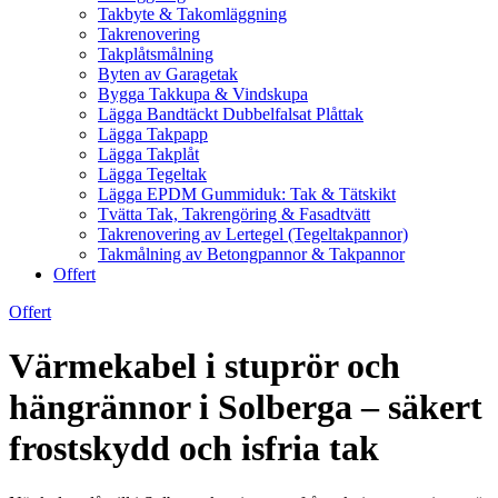
Takbyte & Takomläggning
Takrenovering
Takplåtsmålning
Byten av Garagetak
Bygga Takkupa & Vindskupa
Lägga Bandtäckt Dubbelfalsat Plåttak
Lägga Takpapp
Lägga Takplåt
Lägga Tegeltak
Lägga EPDM Gummiduk: Tak & Tätskikt
Tvätta Tak, Takrengöring & Fasadtvätt
Takrenovering av Lertegel (Tegeltakpannor)
Takmålning av Betongpannor & Takpannor
Offert
Offert
Värmekabel i stuprör och
hängrännor i Solberga – säkert
frostskydd och isfria tak