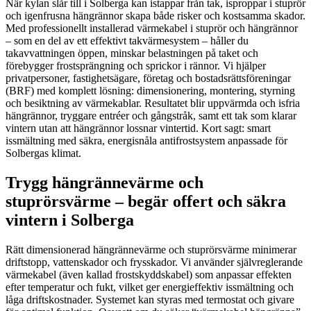
När kylan slår till i Solberga kan istappar från tak, isproppar i stuprör
och igenfrusna hängrännor skapa både risker och kostsamma skador.
Med professionellt installerad värmekabel i stuprör och hängrännor
– som en del av ett effektivt takvärmesystem – håller du
takavvattningen öppen, minskar belastningen på taket och
förebygger frostsprängning och sprickor i rännor. Vi hjälper
privatpersoner, fastighetsägare, företag och bostadsrättsföreningar
(BRF) med komplett lösning: dimensionering, montering, styrning
och besiktning av värmekablar. Resultatet blir uppvärmda och isfria
hängrännor, tryggare entréer och gångstråk, samt ett tak som klarar
vintern utan att hängrännor lossnar vintertid. Kort sagt: smart
issmältning med säkra, energisnåla antifrostsystem anpassade för
Solbergas klimat.
Trygg hängrännevärme och
stuprörsvärme – begär offert och säkra
vintern i Solberga
Rätt dimensionerad hängrännevärme och stuprörsvärme minimerar
driftstopp, vattenskador och frysskador. Vi använder självreglerande
värmekabel (även kallad frostskyddskabel) som anpassar effekten
efter temperatur och fukt, vilket ger energieffektiv issmältning och
låga driftskostnader. Systemet kan styras med termostat och givare