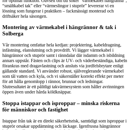
för optimal funktion. Oavsett om du söker “värmekabel hängränna”,
“smältkabel tak” eller “värmeslingor i stuprör” levererar vi en
lösning som fungerar i praktiken – fackmässigt monterad och
driftsäker hela säsongen.
Montering av värmekabel i hängrännor & tak i
Solberga
Vår montering omfattar hela kedjan: projektering, kabeldragning,
infästning, elanslutning och provdrift. Vi lägger värmekabel i
hängrännor och stuprör samt i ränndalar där isdamm och isbildning
annars uppstår. Fästen och clips är UV- och väderbeständiga, kabeln
förankras med dragavlastning och ansluts via jordfelsbrytare enligt
gällande standard. Vi använder robust, självreglerande värmekabel
som tål vatten och kyla, och vi säkerställer korrekt effekt per meter
för att hålla genomlopp i rännor, brunnar och ledningar.
Slutresultatet är ett pålitligt takvärmesystem som håller avrinningen
öppen även under hårda köldknäppar.
Stoppa istappar och isproppar – minska riskerna
för människor och fastighet
Istappar från tak är en direkt säkerhetsrisk, samtidigt som isproppar i
stuprör orsakar uppdämning och läckage. Igenfrusna hängrännor