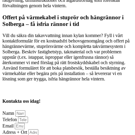
rådgivning, driftinstruktioner och åtgärdsförslag som förenklar
förvaltningen genom hela vintern.
Offert på värmekabel i stuprör och hängrännor i
Solberga – få isfria rännor i tid
Vill du säkra din takavvattning innan kylan kommer? Fyll i vårt
kontaktformulär för en kostnadsfri behovsgenomgång och offert på
hängrännevärme, stuprörsvärme och kompletta takvärmesystem i
Solberga. Beskriv fastighetstyp, takmaterial och var problemen
uppstår (t.ex. istappar, isproppar eller igenfrusna rännor) så
återkommer vi med förslag på rätt frostskyddskabel och styrning.
Använd formuläret för att boka platsbesök, beställa besiktning av
värmekablar eller begära pris på installation – så levererar vi en
lösning som ger trygga, isfria hängrännor hela vintern.
Kontakta oss idag!
Namn
Telefon
Email
Adress + Ort