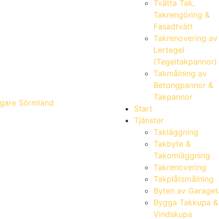
Tvätta Tak,
Takrengöring &
Fasadtvätt
Takrenovering av
Lertegel
(Tegeltakpannor)
Takmålning av
Betongpannor &
Takpannor
gare Sörmland
Start
Tjänster
Takläggning
Takbyte &
Takomläggning
Takrenovering
Takplåtsmålning
Byten av Garaget
Bygga Takkupa &
Vindskupa