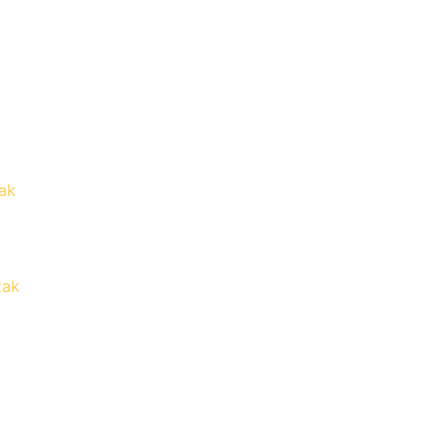
ak
tak