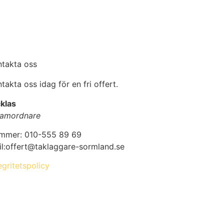
ntakta oss
takta oss idag för en fri offert.
klas
amordnare
mmer: 010-555 89 69
il:offert@taklaggare-sormland.se
egritetspolicy