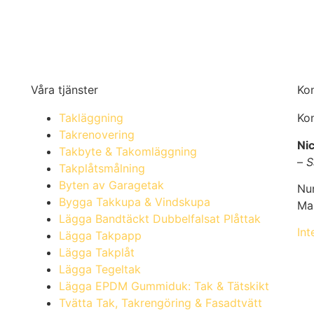
Våra tjänster
Ko
Takläggning
Kon
Takrenovering
Nic
m
Takbyte & Takomläggning
–
S
Takplåtsmålning
Byten av Garagetak
Nu
Bygga Takkupa & Vindskupa
Ma
Lägga Bandtäckt Dubbelfalsat Plåttak
Int
Lägga Takpapp
Lägga Takplåt
Lägga Tegeltak
Lägga EPDM Gummiduk: Tak & Tätskikt
Tvätta Tak, Takrengöring & Fasadtvätt